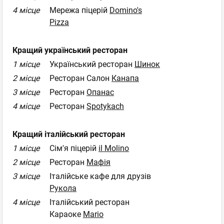
4 місце
Мережа піцерій
Domino's
Pizza
Кращий український ресторан
1 місце
Український pесторан
Шинок
2 місце
Ресторан Салон
Канапа
3 місце
Ресторан
Опанас
4 місце
Ресторан
Spotykach
Кращий італійський ресторан
1 місце
Сім'я піцерій
il Molino
2 місце
Ресторан
Мафія
3 місце
Італійське кафе для друзів
Рукола
4 місце
Італійський ресторан
Караоке
Mario