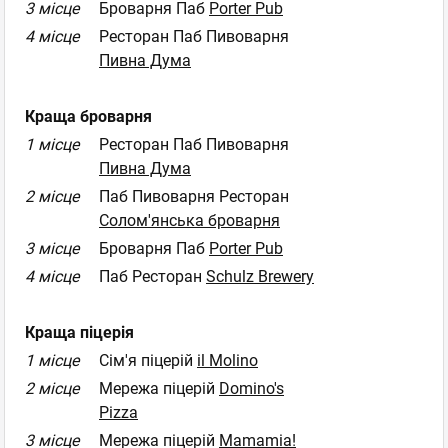
3 місце
Броварня Паб
Porter Pub
4 місце
Ресторан Паб Пивоварня
Пивна Дума
Краща броварня
1 місце
Ресторан Паб Пивоварня
Пивна Дума
2 місце
Паб Пивоварня Ресторан
Солом'янська броварня
3 місце
Броварня Паб
Porter Pub
4 місце
Паб Ресторан
Schulz Brewery
Краща піцерія
1 місце
Сім'я піцерій
il Molino
2 місце
Мережа піцерій
Domino's
Pizza
3 місце
Мережа піцерій
Mamamia!