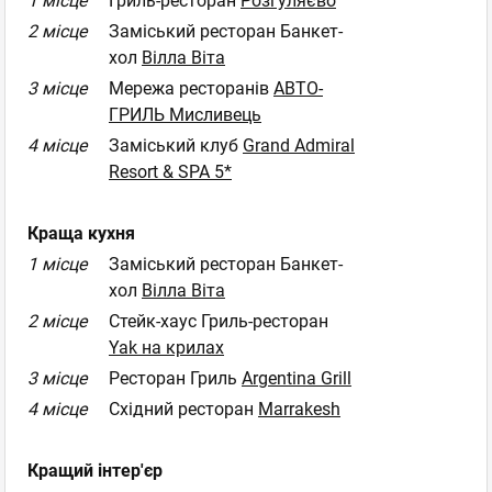
1 місце
Гриль-ресторан
Розгуляєво
2 місце
Заміський ресторан Банкет-
хол
Вілла Віта
3 місце
Мережа ресторанів
АВТО-
ГРИЛЬ Мисливець
4 місце
Заміський клуб
Grand Admiral
Resort & SPA 5*
Краща кухня
1 місце
Заміський ресторан Банкет-
хол
Вілла Віта
2 місце
Стейк-хаус Гриль-ресторан
Yak на крилах
3 місце
Ресторан Гриль
Argentina Grill
4 місце
Східний ресторан
Marrakesh
Кращий інтер'єр