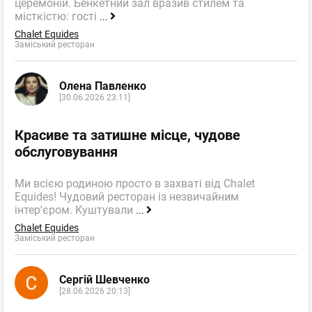
церемоній. Бенкетний зал вразив стилем та
місткістю: гості
...
Chalet Equides
Заміський ресторан
Олена Павленко
[30.06.2026 23:11]
Красиве та затишне місце, чудове
обслуговування
Ми всією родиною просто в захваті від Chalet
Equides! Чудовий ресторан із незвичайним
інтер'єром. Куштували
...
Chalet Equides
Заміський ресторан
Сергій Шевченко
[28.06.2026 20:13]