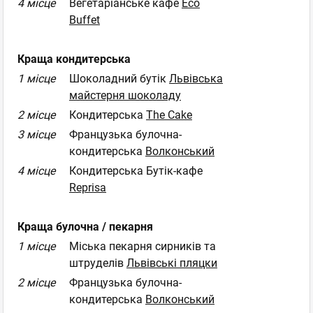
4 місце
Вегетаріанське кафе
Eco
Buffet
Краща кондитерська
1 місце
Шоколадний бутік
Львівська
майстерня шоколаду
2 місце
Кондитерська
The Cake
3 місце
Французька булочна-
кондитерська
Волконський
4 місце
Кондитерська Бутік-кафе
Reprisa
Краща булочна / пекарня
1 місце
Міська пекарня сирників та
штруделів
Львівські пляцки
2 місце
Французька булочна-
кондитерська
Волконський