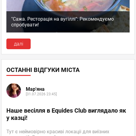
"Сажа. Ресторація на вугіллі": Рекомендуємо
спробувати!
далі
ОСТАННІ ВІДГУКИ МІСТА
Мар'яна
[31.07.2026 23:45]
Наше весілля в Equides Club виглядало як
у казці!
Тут є неймовірно красиві локаціі для виїзних