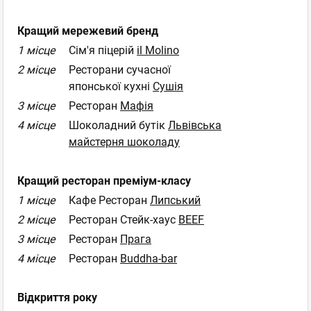
Кращий мережевий бренд
1 місце
Сім'я піцерій
il Molino
2 місце
Ресторани сучасної
японської кухні
Сушія
3 місце
Ресторан
Мафія
4 місце
Шоколадний бутік
Львівська
майстерня шоколаду
Кращий ресторан преміум-класу
1 місце
Кафе Ресторан
Липський
2 місце
Ресторан Стейк-хаус
BEEF
3 місце
Ресторан
Прага
4 місце
Ресторан
Buddha-bar
Відкриття року