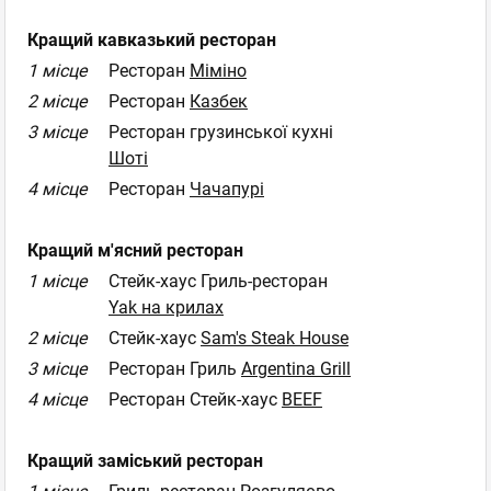
Кращий кавказький ресторан
1 місце
Ресторан
Міміно
2 місце
Ресторан
Казбек
3 місце
Ресторан грузинської кухні
Шоті
4 місце
Ресторан
Чачапурі
Кращий м'ясний ресторан
1 місце
Стейк-хаус Гриль-ресторан
Yak на крилах
2 місце
Стейк-хаус
Sam's Steak House
3 місце
Ресторан Гриль
Argentina Grill
4 місце
Ресторан Стейк-хаус
BEEF
Кращий заміський ресторан