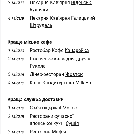
3 місце
Пекарня Кав'ярня
Віденські
булочки
4 місце
Пекарня Кав'ярня
Галицький
Штрудель
Краще міське кафе
1 місце
Рестобар Кафе
Канарейка
2 місце
Італійське кафе для друзів
Рукола
3 місце
Дінер-ресторан
Жовток
4 місце
Кафе Кондитерська
Milk Bar
Краща служба доставки
1 місце
Сім'я піцерій
il Molino
2 місце
Ресторани сучасної
японської кухні
Сушія
3 місце
Ресторан
Мафія