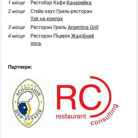
1 місце
Рестобар Кафе
Канарейка
2 місце
Стейк-хаус Гриль-ресторан
Yak на крилах
3 місце
Ресторан Гриль
Argentina Grill
4 місце
Ресторан Піцерія
Жадібний
лось
Партнери: