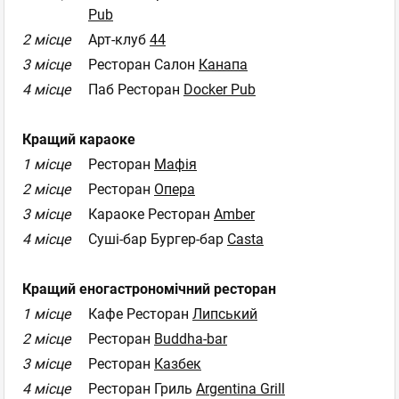
Pub
2 місце
Арт-клуб
44
3 місце
Ресторан Салон
Канапа
4 місце
Паб Ресторан
Docker Pub
Кращий караоке
1 місце
Ресторан
Мафія
2 місце
Ресторан
Опера
3 місце
Караоке Ресторан
Amber
4 місце
Суші-бар Бургер-бар
Casta
Кращий еногастрономічний ресторан
1 місце
Кафе Ресторан
Липський
2 місце
Ресторан
Buddha-bar
3 місце
Ресторан
Казбек
4 місце
Ресторан Гриль
Argentina Grill