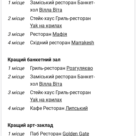
1 місце
Заміський ресторан Банкет-
хол
Вілла Віта
2 місце
Стейк-хаус Гриль-ресторан
Yak на крилах
3 місце
Ресторан
Мафія
4 місце
Східний ресторан
Marrakesh
Кращий банкетний зал
1 місце
Гриль-ресторан
Розгуляєво
2 місце
Заміський ресторан Банкет-
хол
Вілла Віта
3 місце
Стейк-хаус Гриль-ресторан
Yak на крилах
4 місце
Кафе Ресторан
Липський
Кращий арт-заклад
1 місце
Паб Ресторан
Golden Gate