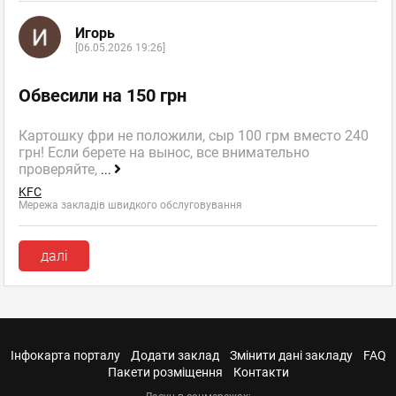
Игорь
[06.05.2026 19:26]
Обвесили на 150 грн
Картошку фри не положили, сыр 100 грм вместо 240
грн! Если берете на вынос, все внимательно
проверяйте,
...
KFC
Мережа закладів швидкого обслуговування
далі
Інфокарта порталу
Додати заклад
Змінити дані закладу
FAQ
Пакети розміщення
Контакти