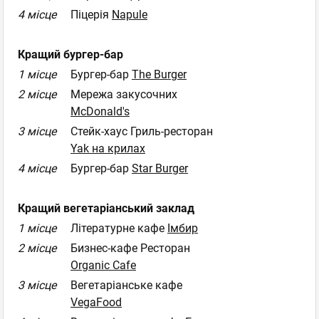
4 місце
Піцерія
Napule
Кращий бургер-бар
1 місце
Бургер-бар
The Burger
2 місце
Мережа закусочних
McDonald's
3 місце
Стейк-хаус Гриль-ресторан
Yak на крилах
4 місце
Бургер-бар
Star Burger
Кращий вегетаріанський заклад
1 місце
Літературне кафе
Імбир
2 місце
Бизнес-кафе Ресторан
Organic Cafe
3 місце
Вегетаріанське кафе
VegaFood