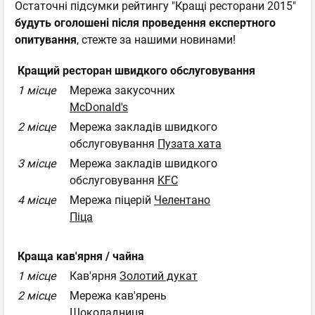
Остаточні підсумки рейтингу "Кращі ресторани 2015"
будуть оголошені після проведення експертного
опитування
, стежте за нашими новинами!
Кращий ресторан швидкого обслуговування
1 місце
Мережа закусочних
McDonald's
2 місце
Мережа закладів швидкого
обслуговування
Пузата хата
3 місце
Мережа закладів швидкого
обслуговування
KFC
4 місце
Мережа піцерій
Челентано
Піца
Краща кав'ярня / чайна
1 місце
Кав'ярня
Золотий дукат
2 місце
Мережа кав'ярень
Шоколадниця