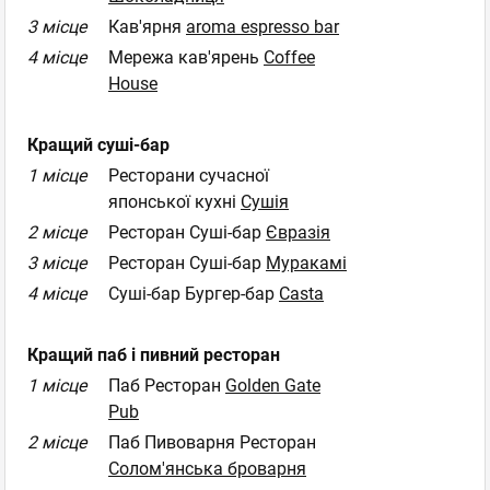
3 місце
Кав'ярня
aroma espresso bar
4 місце
Мережа кав'ярень
Coffee
House
Кращий суші-бар
1 місце
Ресторани сучасної
японської кухні
Сушія
2 місце
Ресторан Суші-бар
Євразія
3 місце
Ресторан Суші-бар
Муракамі
4 місце
Суші-бар Бургер-бар
Casta
Кращий паб і пивний ресторан
1 місце
Паб Ресторан
Golden Gate
Pub
2 місце
Паб Пивоварня Ресторан
Солом'янська броварня