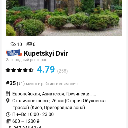
10
6
Kupetskyi Dvir
Загородный ресторан
4.79
(258)
#35
(↓1)
место в рейтинге внимания
Европейская
,
Азиатская
,
Грузинская
,
...
Столичное шоссе, 26 км (Старая Обуховска
трасса)
(Киев, Пригородная зона)
Пн–Вс 10:00 - 23:00
600 – 1200 ₴