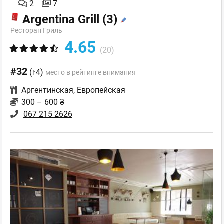
2
7
Argentina Grill
(3)
Ресторан Гриль
4.65
(20)
#32
(↑4)
место в рейтинге внимания
Аргентинская
,
Европейская
300 – 600 ₴
067 215 2626