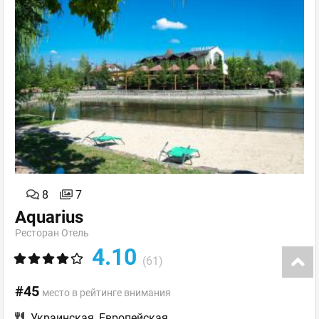
8
7
Aquarius
Ресторан Отель
4.10
(61)
#45
место в рейтинге внимания
Украинская
,
Европейская