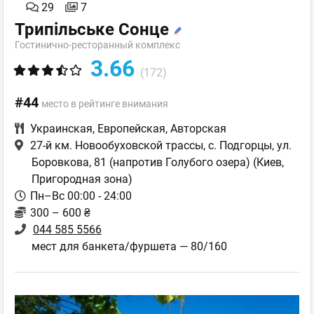
29
7
Трипільське Сонце
Гостинично-ресторанный комплекс
3.66
(172)
#44
место в рейтинге внимания
Украинская
,
Европейская
,
Авторская
27-й км. Новообуховской трассы, с. Подгорцы, ул.
Боровкова, 81 (напротив Голубого озера)
(Киев,
Пригородная зона)
Пн–Вс 00:00 - 24:00
300 – 600 ₴
044 585 5566
мест для банкета/фуршета — 80/160