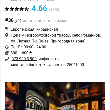
Лесной пивной клуб Ресторан
4.66
(1335)
#36
(↓1)
место в рейтинге внимания
Европейская
,
Украинская
12-й км Новообуховской трассы, село Романков,
ул. Лесная, 7-б
(Киев, Пригородная зона)
Пн–Вс 00:00 - 24:00
300 – 600 ₴
073 900 3 900
инфоцентр
мест для банкета/фуршета — 250/1000