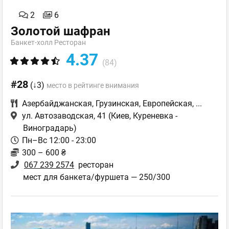
2
6
Золотой шафран
Банкет-холл Ресторан
4.37
(84)
#28
(↓3)
место в рейтинге внимания
Азербайджанская
,
Грузинская
,
Европейская
,
...
ул. Автозаводская, 41
(Киев, Куреневка -
Виноградарь)
Пн–Вс 12:00 - 23:00
300 – 600 ₴
067 239 2574
ресторан
мест для банкета/фуршета — 250/300