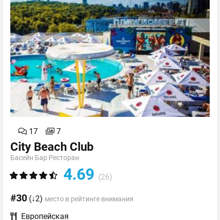
17
7
City Beach Club
Баcейн Бар Ресторан
4.69
(26)
#30
(↓2)
место в рейтинге внимания
Европейская