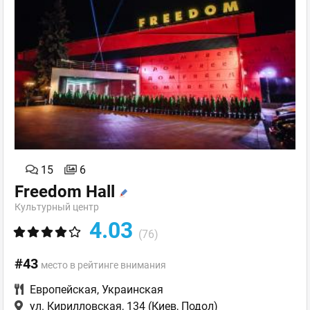
15
6
Freedom Hall
Культурный центр
4.03
(76)
#43
место в рейтинге внимания
Европейская
,
Украинская
ул. Кирилловская, 134
(Киев, Подол)