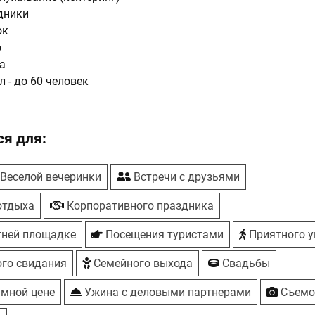
дники
ок
ю
а
 - до 60 человек
адка
мера, два VIP-номера, номер для молодоженов
есплатная с видеонаблюдением
я для:
Веселой вечеринки
Встречи с друзьями
отдыха
Корпоративного праздника
тней площадке
Посещения туристами
Приятного у
го свидания
Семейного выхода
Свадьбы
умной цене
Ужина с деловыми партнерами
Съемо