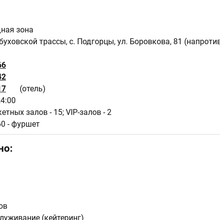
дная зона
буховской трассы, с. Подгорцы, ул. Боровкова, 81 (напроти
66
42
17
(отель)
24:00
кетных залов - 15; VIP-залов - 2
60 - фуршет
но:
ов
луживание (кейтеринг)