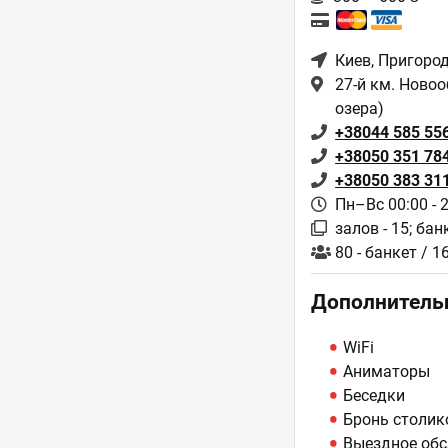
Киев
, Пригоро
27-й км. Новоо
озера)
+38044 585 55
+38050 351 78
+38050 383 31
Пн–Вс 00:00 - 
залов - 15; бан
80 - банкет / 1
Дополнитель
WiFi
Аниматоры
Беседки
Бронь столик
Выездное обс