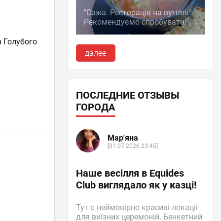
"Сажа. Ресторація на вугіллі":
Рекомендуємо спробувати!
в Голубого
далее
ПОСЛЕДНИЕ ОТЗЫВЫ
ГОРОДА
Мар'яна
[31.07.2026 23:45]
Наше весілля в Equides
Club виглядало як у казці!
Тут є неймовірно красиві локаціі
для виїзних церемоній. Бенкетний