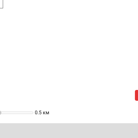
я
0.5
км