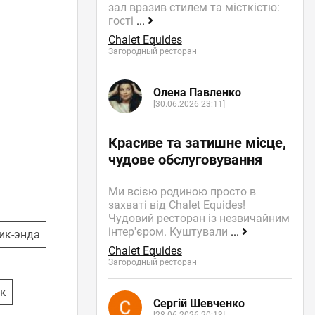
зал вразив стилем та місткістю:
гості
...
Chalet Equides
Загородный ресторан
Олена Павленко
[30.06.2026 23:11]
Красиве та затишне місце,
чудове обслуговування
Ми всією родиною просто в
захваті від Chalet Equides!
Чудовий ресторан із незвичайним
інтер'єром. Куштували
...
ик-энда
Chalet Equides
Загородный ресторан
к
Сергій Шевченко