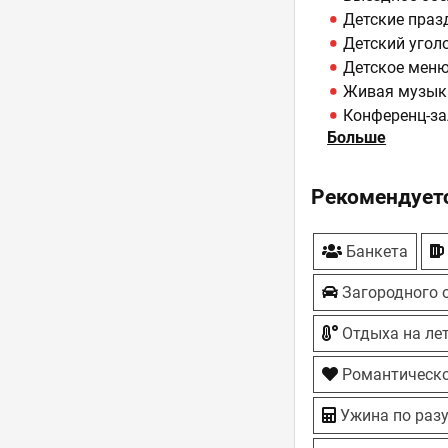
Детские праз
Детский угол
Детское мен
Живая музык
Конференц-зал
Больше
Летняя площ
Отель - 22 но
Парковка - Б
Рекомендуетс
Сауна, Баня
Свадьбы
Банкета
Танцпол
ТВ-плазмы
Загородного 
Отдыха на ле
Романтическо
Ужина по раз