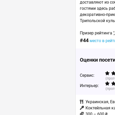
доставляют из со
гостями здесь ра
декоративно-прик
Трипольской куль
Призер рейтинга
#44
место в рей
Оценки посет
Сервис:
(про
Интерьер:
(про
Украинская
,
Ев
Коктейльная к
300 – 600 ₴