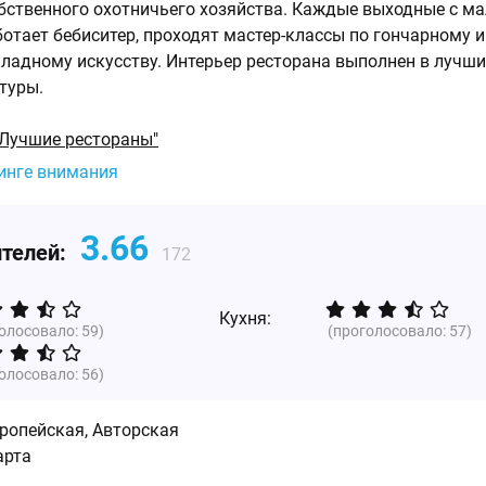
бственного охотничьего хозяйства. Каждые выходные с м
ботает бебиситер, проходят мастер-классы по гончарному и
ладному искусству. Интерьер ресторана выполнен в лучш
туры.
"Лучшие рестораны"
тинге внимания
3.66
ителей:
172
Кухня:
голосовало:
59
)
(проголосовало:
57
)
голосовало:
56
)
ропейская
,
Авторская
арта