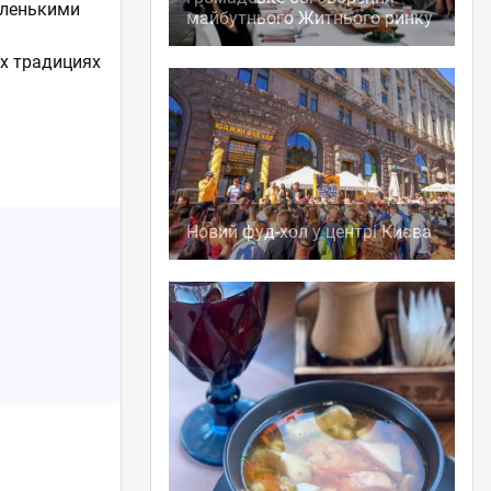
аленькими
майбутнього Житнього ринку
их традициях
Новий фуд-хол у центрі Києва