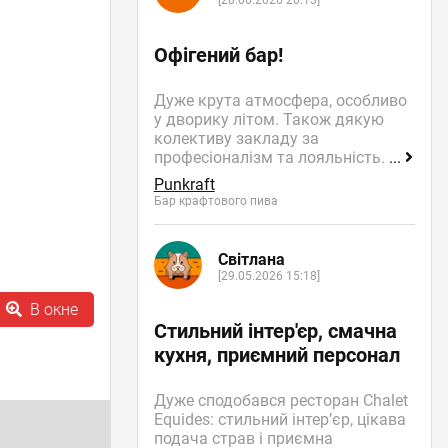
[28.06.2026 20:13]
Офігений бар!
Дуже крута атмосфера, особливо
у дворику літом. Також дякую
колективу закладу за
професіоналізм та лояльність.
...
Punkraft
Бар крафтового пива
Світлана
[29.05.2026 15:18]
В окне
Стильний інтер'єр, смачна
кухня, приємний персонал
Дуже сподобався ресторан Chalet
Equides: стильний інтер’єр, цікава
подача страв і приємна