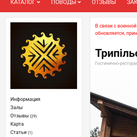
КАТАЛОГ
ПОВОДЫ
ОТЗЫВЫ
ЗА
В связи с военно
обновляется, при
Трипіль
Гостинично-рестор
Информация
Залы
Отзывы
(29)
Карта
Статьи
(1)