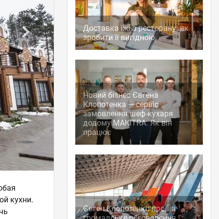
Доставка їжі з ресторану: як
зробити її вигідною
Новий бізнес Євгена
Клопотенка — сервіс
замовлення шеф-кухаря
додому MAKITRA. Як він
працює
обая
ой кухни.
Євген Клопотенко провів
чь
громадське обговорення