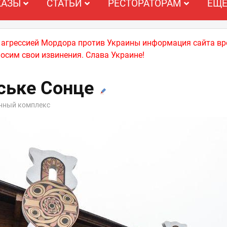
КАЗЫ
СТАТЬИ
РЕСТОРАТОРАМ
ЕЩ
й агрессией Мордора против Украины информация сайта вр
носим свои извинения. Слава Украине!
ське Сонце
анный комплекс