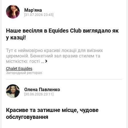
Мар'яна
[31.07.2026 23:45]
Наше весілля в Equides Club виглядало як
у казці!
Тут є неймовірно красиві локаціі для виїзних
церемоній. Бенкетний зал вразив стилем та
місткістю: гості
...
Chalet Equides
Загородный ресторан
Олена Павленко
[30.06.2026 23:11]
Красиве та затишне місце, чудове
обслуговування