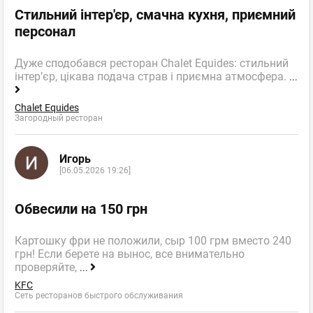
Стильний інтер'єр, смачна кухня, приємний
персонал
Дуже сподобався ресторан Chalet Equides: стильний
інтер’єр, цікава подача страв і приємна атмосфера.
...
Chalet Equides
Загородный ресторан
Игорь
[06.05.2026 19:26]
Обвесили на 150 грн
Картошку фри не положили, сыр 100 грм вместо 240
грн! Если берете на вынос, все внимательно
проверяйте,
...
KFC
Сеть ресторанов быстрого обслуживания