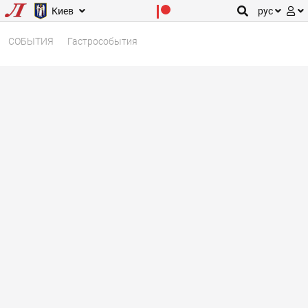
Киев
рус
СОБЫТИЯ
Гастрособытия