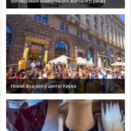
обговорення майбутнього Житнього ринку
Новий фуд-хол у центрі Києва