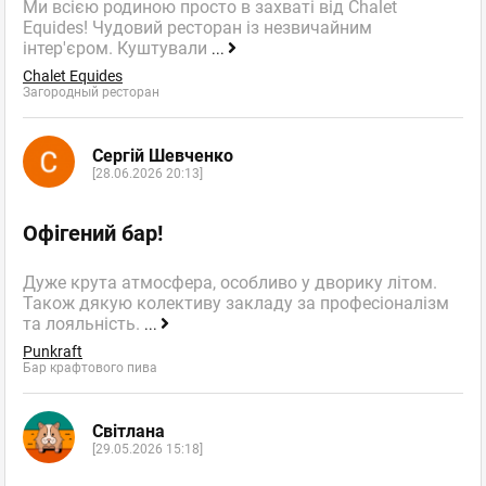
Ми всією родиною просто в захваті від Chalet
Equides! Чудовий ресторан із незвичайним
інтер'єром. Куштували
...
Chalet Equides
Загородный ресторан
Сергій Шевченко
[28.06.2026 20:13]
Офігений бар!
Дуже крута атмосфера, особливо у дворику літом.
Також дякую колективу закладу за професіоналізм
та лояльність.
...
Punkraft
Бар крафтового пива
Світлана
[29.05.2026 15:18]