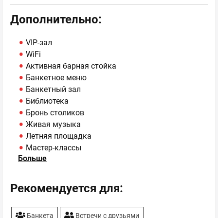
Дополнительно:
VIP-зал
WiFi
Активная барная стойка
Банкетное меню
Банкетный зал
Библиотека
Бронь столиков
Живая музыка
Летняя площадка
Мастер-классы
Больше
Парковка
Рекомендуемые напитки - коллекция виски
Сомелье
Рекомендуется для:
ТВ-плазмы
Банкета
Встречи с друзьями