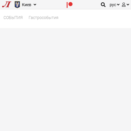
Киев
рус
СОБЫТИЯ
Гастрособытия