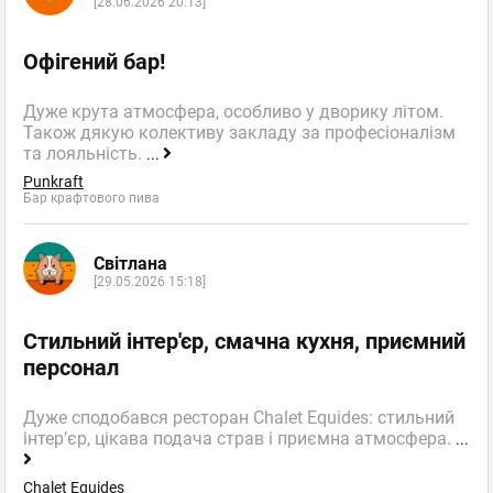
[28.06.2026 20:13]
Офігений бар!
Дуже крута атмосфера, особливо у дворику літом.
Також дякую колективу закладу за професіоналізм
та лояльність.
...
Punkraft
Бар крафтового пива
Світлана
[29.05.2026 15:18]
Стильний інтер'єр, смачна кухня, приємний
персонал
Дуже сподобався ресторан Chalet Equides: стильний
інтер’єр, цікава подача страв і приємна атмосфера.
...
Chalet Equides