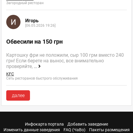
Загородный ресторан
Игорь
[06.05.2026 19:26]
Обвесили на 150 грн
Картошку фри не положили, сыр 100 грм вместо 240
грн! Если берете на вынос, все внимательно
проверяйте,
...
KFC
Сеть ресторанов быстрого обслуживания
далее
Инфокарта портала
Добавить заведение
Изменить данные заведения
FAQ (ЧаВо)
Пакеты размещения