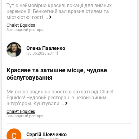
Тут є неймовірно красиві локаціі для виїзних
церемоній. Бенкетний зал вразив стилем та
місткістю: гості
...
Chalet Equides
Загородный ресторан
Олена Павленко
[30.06.2026 23:11]
Красиве та затишне місце, чудове
обслуговування
Ми всією родиною просто в захваті від Chalet
Equides! Чудовий ресторан із незвичайним
інтер'єром. Куштували
...
Chalet Equides
Загородный ресторан
Сергій Шевченко