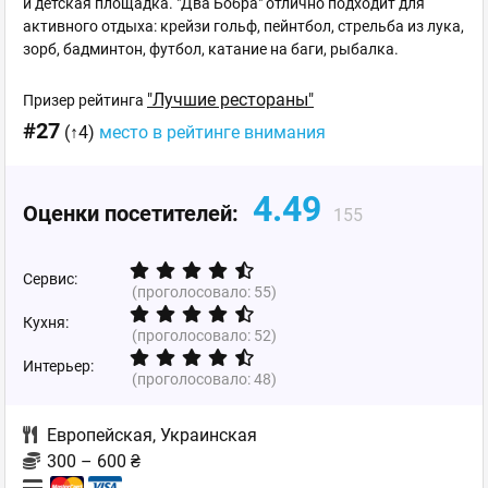
и детская площадка. "Два Бобра" отлично подходит для
активного отдыха: крейзи гольф, пейнтбол, стрельба из лука,
зорб, бадминтон, футбол, катание на баги, рыбалка.
"Лучшие рестораны"
Призер рейтинга
#27
(↑4)
место в рейтинге внимания
4.49
Оценки посетителей:
155
Сервис:
(проголосовало:
55
)
Кухня:
(проголосовало:
52
)
Интерьер:
(проголосовало:
48
)
Европейская
,
Украинская
300 – 600 ₴