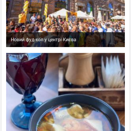
Новий фуд-хол у центрі Києва