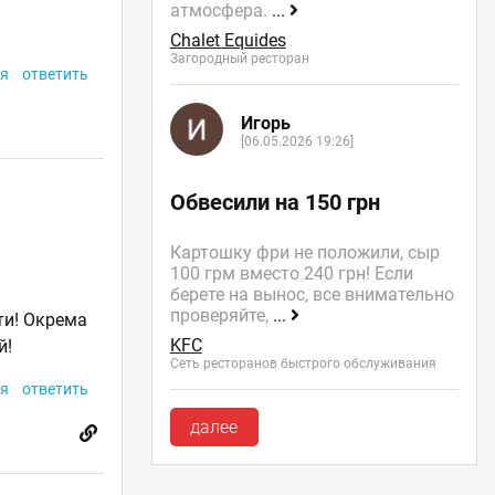
атмосфера.
...
Chalet Equides
Загородный ресторан
я
ответить
Игорь
[06.05.2026 19:26]
Обвесили на 150 грн
Картошку фри не положили, сыр
100 грм вместо 240 грн! Если
берете на вынос, все внимательно
проверяйте,
...
ати! Окрема
KFC
й!
Сеть ресторанов быстрого обслуживания
я
ответить
далее