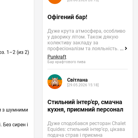
[28.06.2026 20:13]
Офігений бар!
Дуже крута атмосфера, особливо
у дворику літом. Також дякую
колективу закладу за
професіоналізм та лояльність.
...
з. 1–2 (из 2)
Punkraft
Бар крафтового пива
Світлана
[29.05.2026 15:18]
Стильний інтер'єр, смачна
кухня, приємний персонал
ти з шумними
Дуже сподобався ресторан Chalet
 Без сирен і
Equides: стильний інтер’єр, цікава
подача страв і приємна