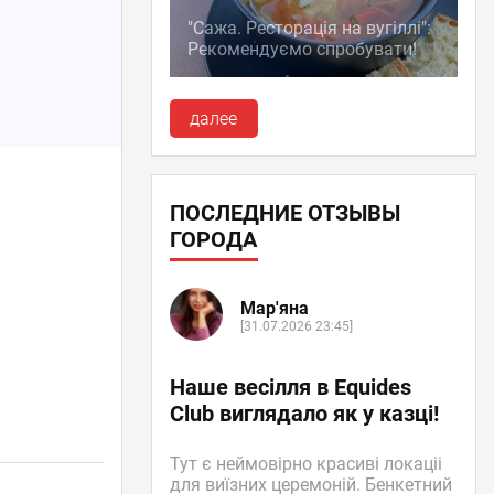
"Сажа. Ресторація на вугіллі":
Рекомендуємо спробувати!
далее
ПОСЛЕДНИЕ ОТЗЫВЫ
ГОРОДА
Мар'яна
[31.07.2026 23:45]
Наше весілля в Equides
Club виглядало як у казці!
Тут є неймовірно красиві локаціі
для виїзних церемоній. Бенкетний