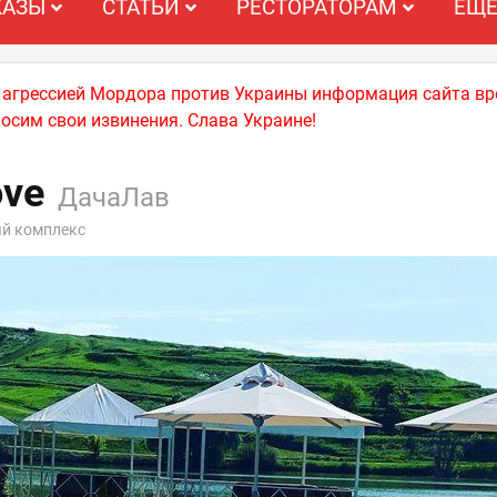
КАЗЫ
СТАТЬИ
РЕСТОРАТОРАМ
ЕЩ
й агрессией Мордора против Украины информация сайта вр
носим свои извинения. Слава Украине!
ove
ДачаЛав
ый комплекс