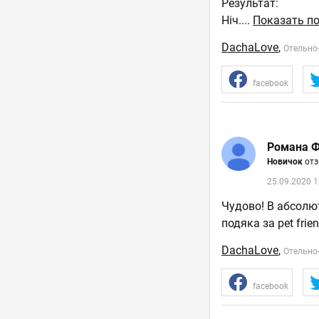
Результат:
Ніч.
...
Показать по
DachaLove
,
Отельно
facebook
Романа Ф
Новичок
отз
25.09.2020 1
Чудово! В абсолют
подяка за pet frie
DachaLove
,
Отельно
facebook