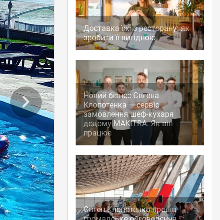
Доставка їжі з ресторану: як
зробити її вигідною
Новий бізнес Євгена
Клопотенка — сервіс
замовлення шеф-кухаря
додому MAKITRA. Як він
працює
Євген Клопотенко провів
громадське обговорення