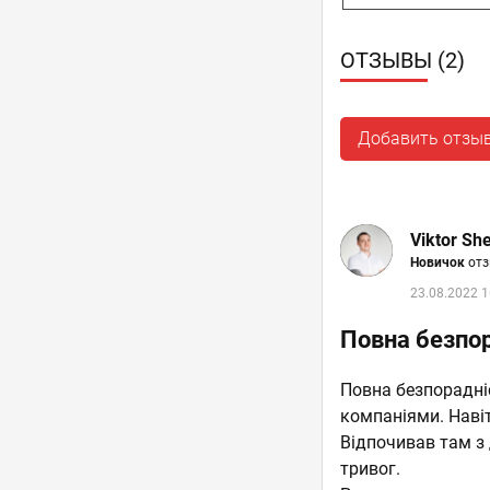
ОТЗЫВЫ (2)
Добавить отзы
Viktor She
Новичок
отз
23.08.2022 1
Повна безпор
Повна безпорадні
компаніями. Навіт
Відпочивав там з 
тривог.