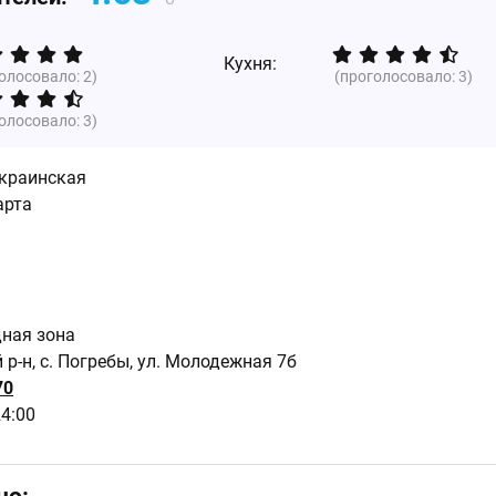
Кухня:
голосовало:
2
)
(проголосовало:
3
)
голосовало:
3
)
краинская
арта
дная зона
р-н, с. Погребы, ул. Молодежная 7б
70
24:00