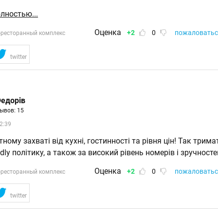
лностью...
Оценка
+2
0
пожаловатьс
-ресторанный комплекс
twitter
едорів
ывов: 15
2:39
ному захваті від кухні, гостинності та рівня цін! Так трим
ndly політику, а також за високий рівень номерів і зручносте
Оценка
+2
0
пожаловатьс
-ресторанный комплекс
twitter