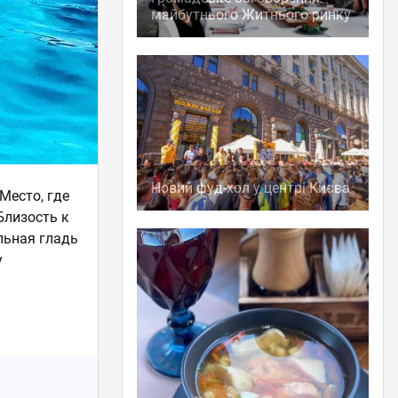
майбутнього Житнього ринку
Новий фуд-хол у центрі Києва
Место, где
Близость к
льная гладь
у