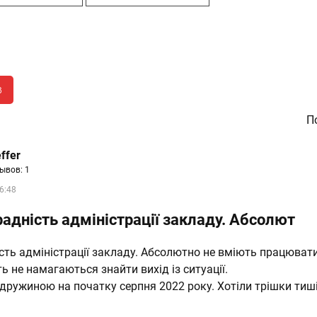
в
По
ffer
ывов: 1
6:48
адність адміністрації закладу. Абсолют
сть адміністрації закладу. Абсолютно не вміють працюва
ь не намагаються знайти вихід із ситуації.
дружиною на початку серпня 2022 року. Хотіли трішки тиші.