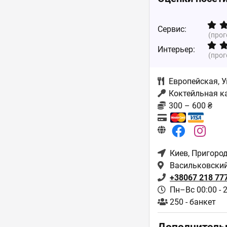
Сервис:
(про
Интерьер:
(про
Европейская
,
У
Коктейльная к
300 – 600 ₴
Киев
, Пригоро
Васильковский 
+38067 218 77
Пн–Вс 00:00 - 
250 - банкет