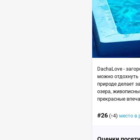
DachaLove - загор
можно отдохнуть 
природе делает з
озера, живописны
прекрасные впеча
#26
(↑4)
место в 
Оценки посет