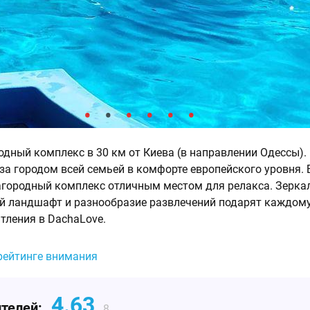
одный комплекс в 30 км от Киева (в направлении Одессы). 
за городом всей семьей в комфорте европейского уровня. 
агородный комплекс отличным местом для релакса. Зерка
й ландшафт и разнообразие развлечений подарят каждом
тления в DachaLove.
рейтинге внимания
4.63
ителей:
8