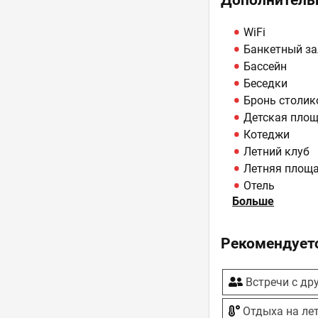
Дополнитель
WiFi
Банкетный за
Бассейн
Беседки
Бронь столик
Детская пло
Котеджи
Летний клуб
Летняя площ
Отель
Больше
Парковка
Пляж
Сауна, Баня
Рекомендуетс
Свадьбы
У воды
Встречи с др
Отдыха на ле