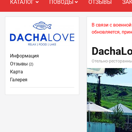
КАТАЛОГ
ПОВОДЫ
ОТЗЫВЫ
ЗА
В связи с военно
обновляется, при
DachaL
Информация
Отельно-ресторанн
Отзывы
(2)
Карта
Галерея