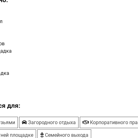
но:
л
ов
щадка
адка
я для:
узьями
Загородного отдыха
Корпоративного пра
тней площадке
Семейного выхода