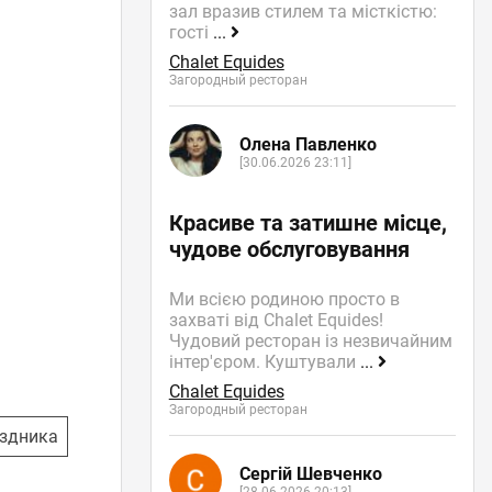
зал вразив стилем та місткістю:
гості
...
Chalet Equides
Загородный ресторан
Олена Павленко
[30.06.2026 23:11]
Красиве та затишне місце,
чудове обслуговування
Ми всією родиною просто в
захваті від Chalet Equides!
Чудовий ресторан із незвичайним
інтер'єром. Куштували
...
Chalet Equides
Загородный ресторан
здника
Сергій Шевченко