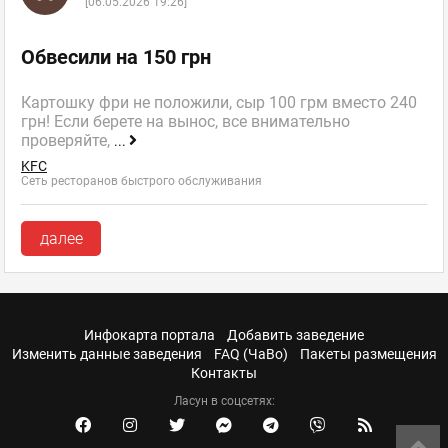
[06.05.2026 19:26]
Обвесили на 150 грн
Картошку фри не положили, сыр 100 грм вместо 240
грн! Если берете на вынос, все внимательно
проверяйте,
...
KFC
Сеть ресторанов быстрого обслуживания
далее
Инфокарта портала
Добавить заведение
Изменить данные заведения
FAQ (ЧаВо)
Пакеты размещения
Контакты
Ласун в соцсетях: