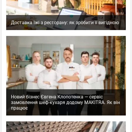
Доставка їжі з ресторану: як зробити її вигідною
Новий бізнес Євгена Клопотенка — сервіс
замовлення шеф-кухаря додому MAKITRA. Як він
працює