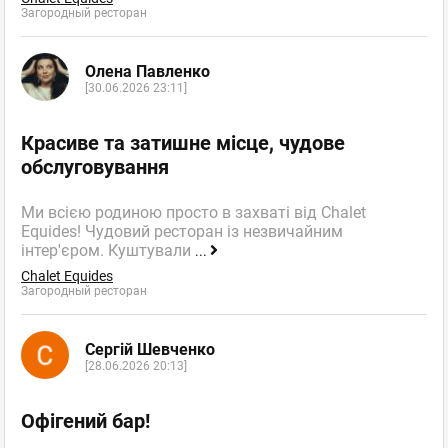
Загородный ресторан
Олена Павленко
[30.06.2026 23:11]
Красиве та затишне місце, чудове
обслуговування
Ми всією родиною просто в захваті від Chalet
Equides! Чудовий ресторан із незвичайним
інтер'єром. Куштували
...
Chalet Equides
Загородный ресторан
Сергій Шевченко
[28.06.2026 20:13]
Офігений бар!