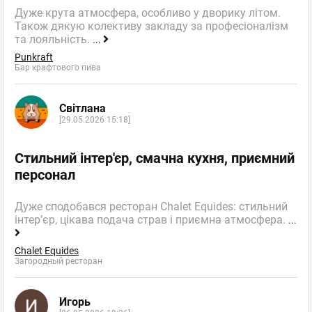
Дуже крута атмосфера, особливо у дворику літом.
Також дякую колективу закладу за професіоналізм
та лояльність.
...
Punkraft
Бар крафтового пива
Світлана
[29.05.2026 15:18]
Стильний інтер'єр, смачна кухня, приємний
персонал
Дуже сподобався ресторан Chalet Equides: стильний
інтер’єр, цікава подача страв і приємна атмосфера.
...
Chalet Equides
Загородный ресторан
Игорь