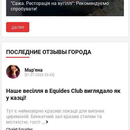
"Сажа. Ресторація на вугіллі": Рекомендуємо
спробувати!
далее
ПОСЛЕДНИЕ ОТЗЫВЫ ГОРОДА
Мар'яна
[31.07.2026 23:45]
Наше весілля в Equides Club виглядало як
у казці!
Тут є неймовірно красиві локаціі для виїзних
церемоній. Бенкетний зал вразив стилем та
місткістю: гості
...
Chalet Equides