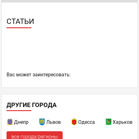
Эксперт
отзывов: 295
30.10.2014 14:46
СТАТЬИ
01.11 Хеллоуин в "Дежавю"
Ваc может заинтересовать:
Ну что, готовы к самой мистической вечеринке сезона?
Тогда приходите в Салон-ресторан "Дежавю" в эту субботу!
Вас ждет бармен-шоу и выступления музыкальных гостей
ДРУГИЕ ГОРОДА
"Rhuthmenn drum show" и "No comments".
Обещаем, будет не по-осеннему горячо!
Днепр
Львов
Одесса
Харьков
Dejavu
,
Оценка
0
0
Музыкальный ресторан
все города/регионы