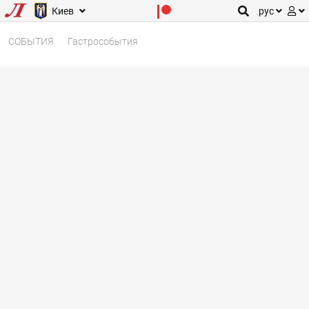
Киев
рус
СОБЫТИЯ
Гастрособытия