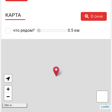
КАРТА
В окне
За свою долгую и яркую историю музыкальный ресторан
что рядом?
0.5
км
«Дежавю» стал настоящей достопримечательностью города
Киева. Этот проект со дня открытия задал новый тон и сразу
приобрел репутацию лучшего музыкального ресторана
страны. Уютная атмосфера, качественная
...
Показать
полностью...
Dejavu
,
Оценка
+3
0
Музыкальный ресторан
пожаловаться
ответить
facebook
twitter
Lasoon bot