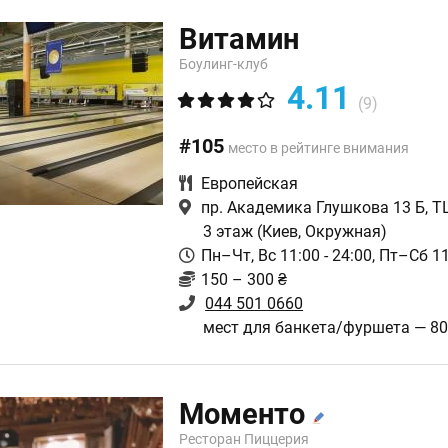
Витамин
Боулинг-клуб
4.11
(9)
#105
место в рейтинге внимания
Европейская
пр. Академика Глушкова 13 Б, Т
3 этаж
(Киев, Окружная)
Пн–Чт, Вс 11:00 - 24:00, Пт–Сб 11
150 – 300 ₴
044 501 0660
мест для банкета/фуршета — 8
Моменто
Ресторан Пиццерия