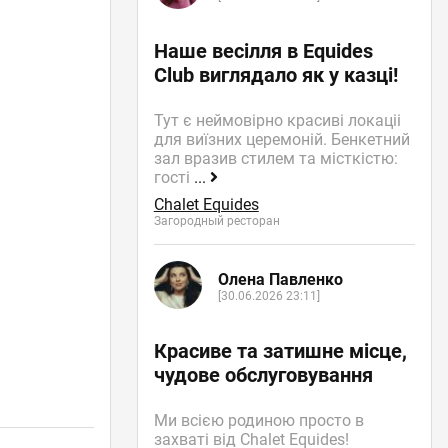
Наше весілля в Equides
Club виглядало як у казці!
Тут є неймовірно красиві локаціі
для виїзних церемоній. Бенкетний
зал вразив стилем та місткістю:
гості
...
Chalet Equides
Загородный ресторан
Олена Павленко
[30.06.2026 23:11]
Красиве та затишне місце,
чудове обслуговування
Ми всією родиною просто в
захваті від Chalet Equides!