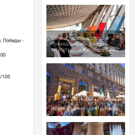
Євген Клопотенко провів
л. Победы -
громадське обговорення
майбутнього Житнього ринку
:00
0/100
Новий фуд-хол у центрі Києва