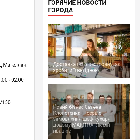
ГОРЯЧИЕ НОВОСТИ
ГОРОДА
Доставка їжі з ресторану: як
Ц Магеллан,
зробити її вигідною
:00 - 02:00
0/150
Новий бізнес Євгена
Клопотенка — сервіс
замовлення шеф-кухаря
додому MAKITRA. Як він
працює