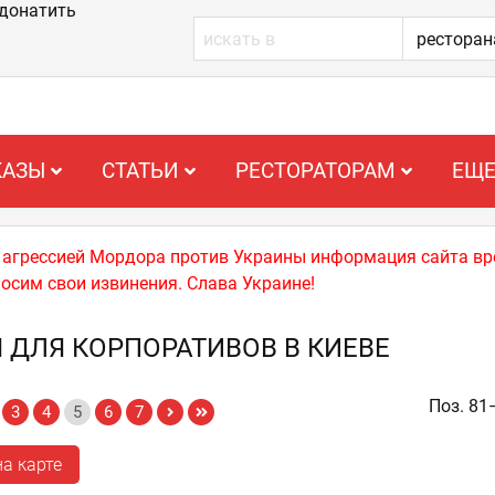
донатить
КАЗЫ
СТАТЬИ
РЕСТОРАТОРАМ
ЕЩ
й агрессией Мордора против Украины информация сайта вр
носим свои извинения. Слава Украине!
 ДЛЯ КОРПОРАТИВОВ В КИЕВЕ
Поз. 81
3
4
5
6
7
а карте