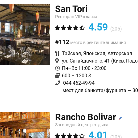
San Tori
Ресторан VIP-класса
4.59
(205)
#112
место в рейтинге внимания
Тайская
,
Японская
,
Авторская
ул. Сагайдачного, 41
(Киев, Подо
Пн–Вс 11:00 - 23:00
600 – 1200 ₴
044 462-49-94
мест для банкета/фуршета — 3
Rancho Bolivar
Загородный центр отдыха
4.01
(205)