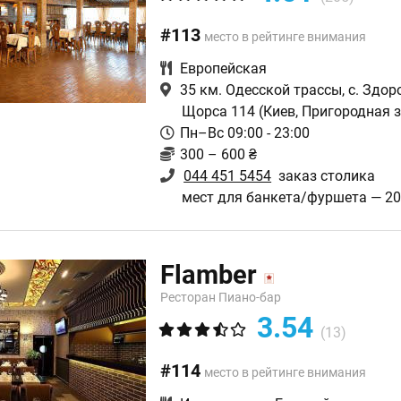
#113
место в рейтинге внимания
Европейская
35 км. Одесской трассы, с. Здоро
Щорса 114
(Киев, Пригородная 
Пн–Вс 09:00 - 23:00
300 – 600 ₴
044 451 5454
заказ столика
мест для банкета/фуршета — 2
Flamber
Ресторан Пиано-бар
3.54
(13)
#114
место в рейтинге внимания