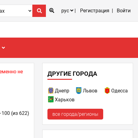
рус
Регистрация
Войти
Е
еменно не
ДРУГИЕ ГОРОДА
Днепр
Львов
Одесса
Харьков
–100 (из 622)
все города/регионы