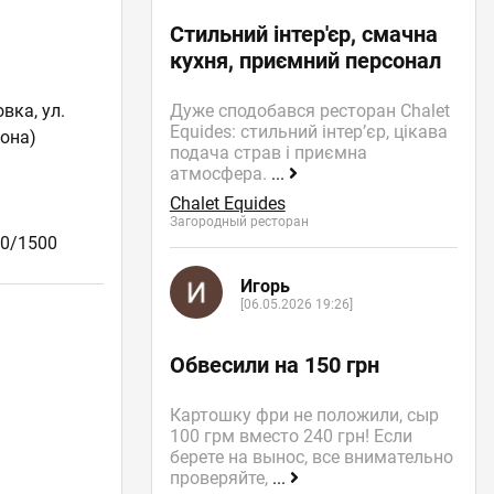
Стильний інтер'єр, смачна
кухня, приємний персонал
Дуже сподобався ресторан Chalet
вка, ул.
Equides: стильний інтер’єр, цікава
зона)
подача страв і приємна
атмосфера.
...
Chalet Equides
Загородный ресторан
00/1500
Игорь
[06.05.2026 19:26]
Обвесили на 150 грн
Картошку фри не положили, сыр
100 грм вместо 240 грн! Если
берете на вынос, все внимательно
проверяйте,
...