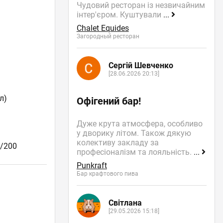
Чудовий ресторан із незвичайним
інтер'єром. Куштували
...
Chalet Equides
Загородный ресторан
Сергій Шевченко
[28.06.2026 20:13]
л)
Офігений бар!
Дуже крута атмосфера, особливо
у дворику літом. Також дякую
колективу закладу за
0/200
професіоналізм та лояльність.
...
Punkraft
Бар крафтового пива
Світлана
[29.05.2026 15:18]