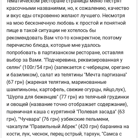
тематическом ресторане страницы меню пестрят
красочными названиями, но, к сожалению, качество
и вкус еды откровенно желают лучшего. Несмотря
на мою бесконечную любовь к простой и понятной
пище в такой ситуации не хотелось бы
рекомендовать Вам что-то конкректное, поэтому
перечислю блюда, которые мне удалось
попробовать в партизанском ресторане, оставляя
выбор за Вами. "Подчеревина, реквизированная у
селян" (100г/54 грн) (запекается с чебрецом, орегано
и базиликом), салат из телятины "Мечта партизана"
(67 грн) (жареная телятина, маринованные
шампиньоны, картофель, свежие огурцы, яйцо,лук),
"Шурпа для беженцев" (77 грн) из телячьей грудинки
и овощей (название точно отображает содержание),
пшеничная каша с курятиной "Полевая засада" (63
грн), "Чучвара" (76 грн) узбекские пельмени,
чакапули "Правильный Абрек" (420 грн) баранина на
кости, лук, чеснок, перец острый, тархун, "Самса с