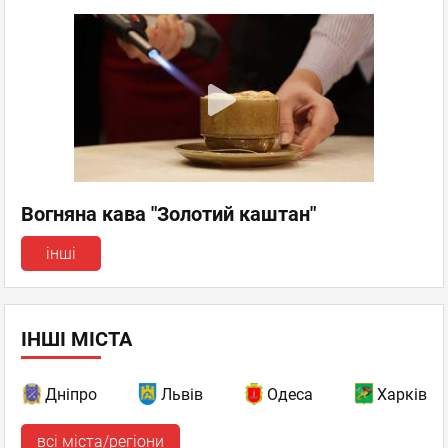
Вогняна кава "Золотий каштан"
інші
ІНШІ МІСТА
Дніпро
Львів
Одеса
Харків
всі міста/регіони