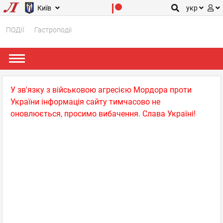
Київ
укр
ПОДІЇ
Гастроподії
У зв'язку з військовою агресією Мордора проти
України інформація сайту тимчасово не
оновлюється, просимо вибачення. Слава Україні!