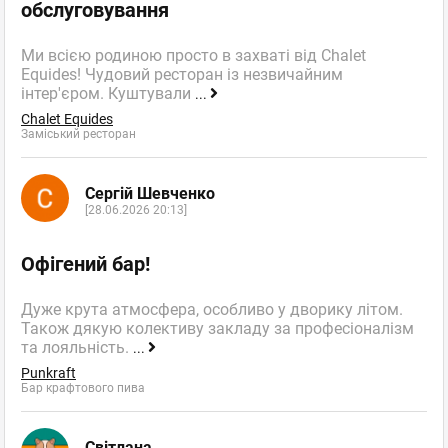
обслуговування
Ми всією родиною просто в захваті від Chalet
Equides! Чудовий ресторан із незвичайним
інтер'єром. Куштували
...
Chalet Equides
Заміський ресторан
Сергій Шевченко
[28.06.2026 20:13]
Офігений бар!
Дуже крута атмосфера, особливо у дворику літом.
Також дякую колективу закладу за професіоналізм
та лояльність.
...
Punkraft
Бар крафтового пива
Світлана