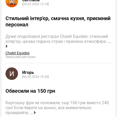
[29.05.2026 15:18]
Стильний інтер'єр, смачна кухня, приємний
персонал
Дуже сподобався ресторан Chalet Equides: стильний
інтер’єр, цікава подача страв і приємна атмосфера.
...
Chalet Equides
Заміський ресторан
Игорь
[06.05.2026 19:26]
Обвесили на 150 грн
Картошку фри не положили, сыр 100 грм вместо 240
грн! Если берете на вынос, все внимательно
проверяйте,
...