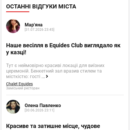
ОСТАННІ ВІДГУКИ МІСТА
Мар'яна
[31.07.2026 23:45]
Наше весілля в Equides Club виглядало як
у казці!
Тут є неймовірно красиві локаціі для виїзних
церемоній. Бенкетний зал вразив стилем та
місткістю: гості
...
Chalet Equides
Заміський ресторан
Олена Павленко
[30.06.2026 23:11]
Красиве та затишне місце, чудове