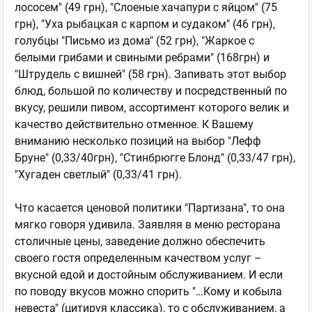
лососем" (49 грн), "Слоеные хачапури с яйцом" (75
грн), "Уха рыбацкая с карпом и судаком" (46 грн),
голубцы "Письмо из дома" (52 грн), "Жаркое с
белыми грибами и свиными ребрами" (168грн) и
"Штрудель с вишней" (58 грн). Запивать этот выбор
блюд, большой по количеству и посредственный по
вкусу, решили пивом, ассортимент которого велик и
качество действительно отменное. К Вашему
вниманию несколько позиций на выбор "Лефф
Бруне" (0,33/40грн), "Стинбрюгге Блонд" (0,33/47 грн),
"Хугаден светлый" (0,33/41 грн).
Что касается ценовой политики "Партизана", то она
мягко говоря удивила. Заявляя в меню ресторана
столичные цены, заведение должно обеспечить
своего гостя определенным качеством услуг –
вкусной едой и достойным обслуживанием. И если
по поводу вкусов можно спорить "…Кому и кобыла
невеста" (цитируя классика), то с обслуживанием, а