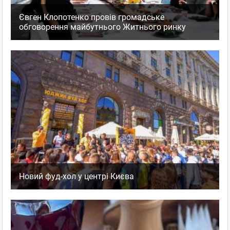
Євген Клопотенко провів громадське
обговорення майбутнього Житнього ринку
Новий фуд-хол у центрі Києва