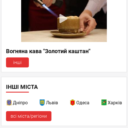
Вогняна кава "Золотий каштан"
інші
ІНШІ МІСТА
Дніпро
Львів
Одеса
Харків
всі міста/регіони