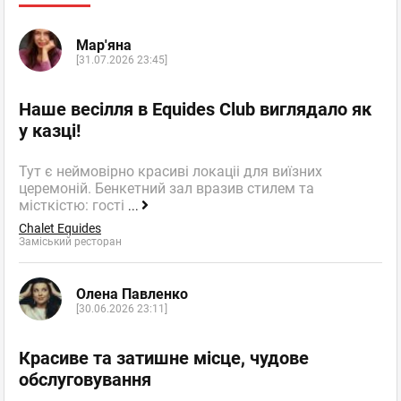
Мар'яна
[31.07.2026 23:45]
Наше весілля в Equides Club виглядало як
у казці!
Тут є неймовірно красиві локаціі для виїзних
церемоній. Бенкетний зал вразив стилем та
місткістю: гості
...
Chalet Equides
Заміський ресторан
Олена Павленко
[30.06.2026 23:11]
Красиве та затишне місце, чудове
обслуговування