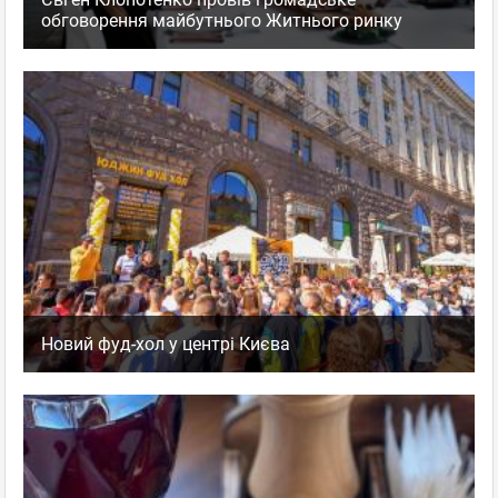
обговорення майбутнього Житнього ринку
Новий фуд-хол у центрі Києва