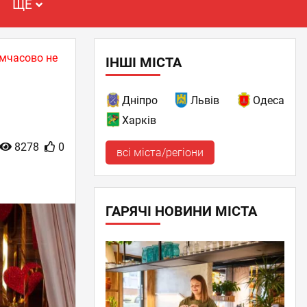
ЩЕ
имчасово не
ІНШІ МІСТА
Дніпро
Львів
Одеса
Харків
8278
0
всі міста/регіони
ГАРЯЧІ НОВИНИ МІСТА