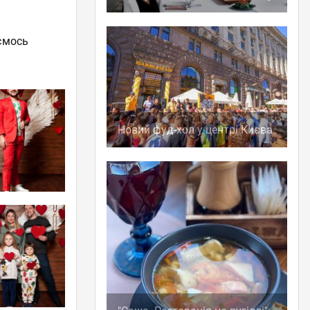
уємось
Новий фуд-хол у центрі Києва