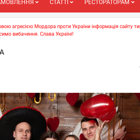
АМОВЛЕННЯ
СТАТТІ
РЕСТОРАТОРАМ
ьковою агресією Мордора проти України інформація сайту т
симо вибачення. Слава Україні!
А