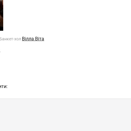
Вілла Віта
 Банкет-хол
и
ити: