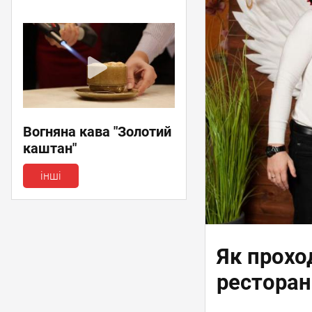
Вогняна кава "Золотий
каштан"
інші
Як прохо
ресторані