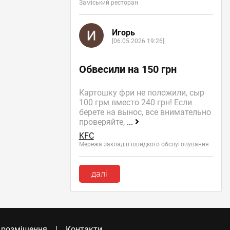
Заміський ресторан
Игорь
[06.05.2026 19:26]
Обвесили на 150 грн
Картошку фри не положили, сыр
100 грм вместо 240 грн! Если
берете на вынос, все внимательно
проверяйте,
...
KFC
Мережа закладів швидкого обслуговування
далі
 розміщення
Контакти