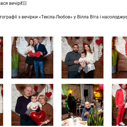
ся вечір💃🏻
графії з вечірки «Текіла-Любов» у Вілла Віта і насолодж