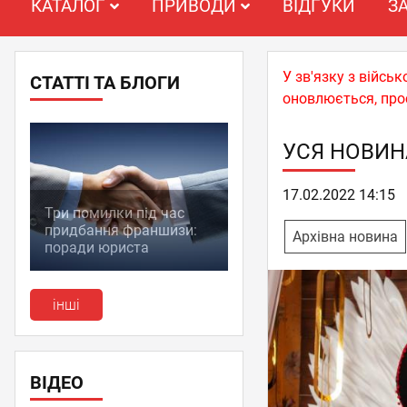
КАТАЛОГ
ПРИВОДИ
ВІДГУКИ
З
У зв'язку з війс
СТАТТІ ТА БЛОГИ
оновлюється, про
УСЯ НОВИН
17.02.2022 14:15
Три помилки під час
придбання франшизи:
Архівна новина
поради юриста
інші
ВІДЕО