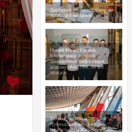
Доставка їжі з ресторану: як
зробити її вигідною
Новий бізнес Євгена
Клопотенка — сервіс
замовлення шеф-кухаря
додому MAKITRA. Як він
працює
Євген Клопотенко провів
громадське обговорення
майбутнього Житнього ринку