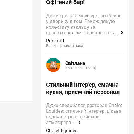
Офігений бар!
Дуже крута атмосфера, особливо
у дворику літом. Також дякую
колективу закладу за
професіоналізм та лояльність.
...
Punkraft
Бар крафтового пива
Світлана
[29.05.2026 15:18]
Стильний інтер'єр, смачна
кухня, приємний персонал
Дуже сподобався ресторан Chalet
Equides: стильний інтер’єр, цікава
подача страв і приємна
атмосфера.
...
Chalet Equides