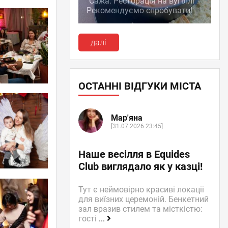
"Сажа. Ресторація на вугіллі":
Рекомендуємо спробувати!
далі
ОСТАННІ ВІДГУКИ МІСТА
Мар'яна
[31.07.2026 23:45]
Наше весілля в Equides
Club виглядало як у казці!
Тут є неймовірно красиві локаціі
для виїзних церемоній. Бенкетний
зал вразив стилем та місткістю:
гості
...