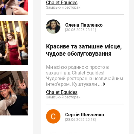
Chalet Equides
Заміський ресторан
Олена Павленко
[30.06.2026 23:11]
Красиве та затишне місце,
чудове обслуговування
Ми всією родиною просто в
захваті від Chalet Equides!
Чудовий ресторан із незвичайним
інтер'єром. Куштували
...
Chalet Equides
Заміський ресторан
Сергій Шевченко
[28.06.2026 20:13]