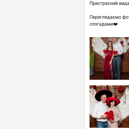
Пристрасний видав
Переглядаємо фото
спогадами❤️