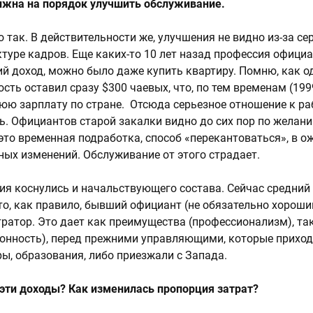
лжна на порядок улучшить обслуживание.
то так. В действительности же, улучшения не видно из-за с
ктуре кадров. Еще каких-то 10 лет назад профессия офици
й доход, можно было даже купить квартиру. Помню, как 
сть оставил сразу $300 чаевых, что, по тем временам (199
ю зарплату по стране. Отсюда серьезное отношение к ра
ть. Официантов старой закалки видно до сих пор по желан
 это временная подработка, способ «перекантоваться», в 
ных изменений. Обслуживание от этого страдает.
ия коснулись и начальствующего состава. Сейчас средний
о, как правило, бывший официант (не обязательно хороши
атор. Это дает как преимущества (профессионализм), так
онность), перед прежними управляющими, которые приход
ры, образования, либо приезжали с Запада.
 эти доходы? Как изменилась пропорция затрат?