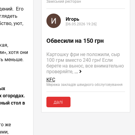
Заміський ресторан
дений. Его
глядеть
Игорь
ство, уют,
[06.05.2026 19:26]
Обвесили на 150 грн
кая,
и», хотя они
Картошку фри не положили, сыр
ть меньше.
100 грм вместо 240 грн! Если
берете на вынос, все внимательно
проверяйте,
...
KFC
Мережа закладів швидкого обслуговування
рых
 огородах.
далі
нный стол в
то же
ами,