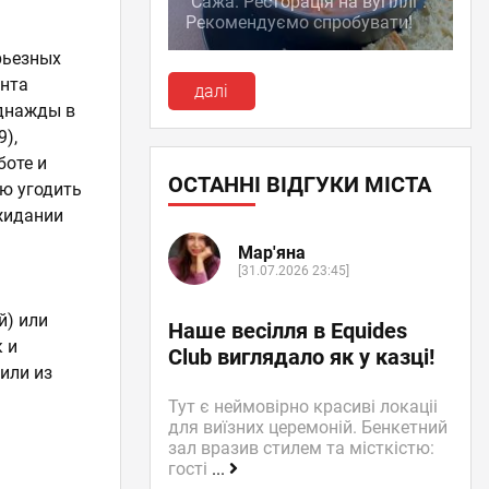
"Сажа. Ресторація на вугіллі":
Рекомендуємо спробувати!
ерьезных
анта
далі
однажды в
9),
боте и
ОСТАННІ ВІДГУКИ МІСТА
ию угодить
ожидании
Мар'яна
[31.07.2026 23:45]
й) или
Наше весілля в Equides
 и
Club виглядало як у казці!
или из
Тут є неймовірно красиві локаціі
для виїзних церемоній. Бенкетний
зал вразив стилем та місткістю:
гості
...