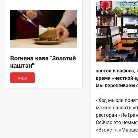
Вогняна кава "Золотий
каштан"
застоя и пафоса, 
інші
время «честной е
мы переживаем с
- Ход мысли понят
можно назвать «п
ресторан «Ле Гран
Сейчас это немыс
«Эгоист», «Марше