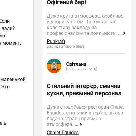
Офігений бар!
Дуже крута атмосфера, особливо
Если
у дворику літом. Також дякую
колективу закладу за
ывали?
професіоналізм та лояльність.
...
йке
Punkraft
н момент,
Бар крафтового пива
Світлана
[29.05.2026 15:18]
в маленькой
Стильний інтер'єр, смачна
 Это
кухня, приємний персонал
Дуже сподобався ресторан Chalet
Equides: стильний інтер’єр, цікава
подача страв і приємна
ель
атмосфера.
...
Chalet Equides