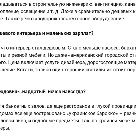
кладываться в строительную инженерию: вентиляцию, кан
опление, освещение и т. д. Даже в сравнительно дешевых к
е. Также резко «подорожало» кухонное оборудование.
дешевого интерьера и маленьких зарплат?
а, что интерьер стал дешевым. Стало меньше пафоса: барха
оты и резной мебели. Но даже «американский городской с
ого. Цена включает услуги дизайнера, дорогостоящие мате
щение. Кстати, только один хороший светильник стоит пор
Людовик-..надцатый исчез навсегда?
ля банкетных залов, да еще ресторанов в глухой провинции
домах все еще востребовано «украинское барокко» – резн
оловой льва, и подобные предметы. Так, по крайней мере, 
еры.