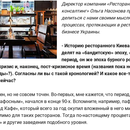
Директор компании «Рестора
консалтинг» Ольга Насонова 
делиться с нами своими мысл
процессах, протекающих в рес
бизнесе Украины.
- Историю ресторанного Киева
делят на «бандитскую» эпоху, 
период, он же эпоха бурного р
кризис и, наконец, пост-кризисное время (названия пока н
ды»?). Согласны ли вы с такой хронологией? И какое все-
ейчас?
ен, но не совсем точен. Во-первых, мне кажется, что период
афосным», начался в конце 90-х. Вспомните, например, па
д Кафе», который всего за год окупил вложенный в него ми
лимо для таких ресторанов. Тогда по-настоящему процвет
» и другие заведения подобного уровня.