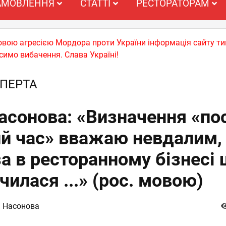
АМОВЛЕННЯ
СТАТТІ
РЕСТОРАТОРАМ
ьковою агресією Мордора проти України інформація сайту т
симо вибачення. Слава Україні!
ПЕРТА
асонова: «Визначення «по
й час» вважаю невдалим,
а в ресторанному бізнесі
чилася ...» (рос. мовою)
а Насонова