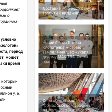
нный
Доставка їжі з ресторану: як
продолжает
зробити її вигідною
ями о
торанном
 условно
Новий бізнес Євгена
«золотой»
Клопотенка — сервіс
оста, период
замовлення шеф-кухаря
додому MAKITRA. Як він
ет, может,
працює
таки время
, который
фосный
ллион у. е.
али
Євген Клопотенко провів
громадське обговорення
майбутнього Житнього ринку