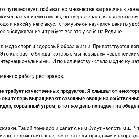
ого путешествует, побывал во множестве заграничных заве
кими названиями в меню, он твердо знает, как должно вы
до и какой у него вкус. К тому же он научился ценить удоб
е обслуживание и требует все это у себя на Родине.
 в моде спорт и здоровый образ жизни. Приветствуется лег
Это как раз те блюда, которые мы называем «европейским
интернациональными. И по количеству - стало модно куша
зменило работу ресторанов.
ие требует качественных продуктов. Я слышал от некото
о они теперь выращивают сезонные овощи на собственных
идор, сорванный утром, в тот же день попадает на обеде
о сказки. Такой помидор и салат с ним будут «золотыми». Ч
иков, то действительно, рестораторы, правдами и неправд