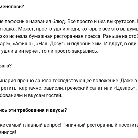
оменялось?
е пафосные названия блюд. Все просто и без выкрутасов. 
ртошка. Может, просто ушли люди, которые все это выдум
резко исчезла бумажная ресторанная пресса. Раньше на сто
аре», «Афиша», «Наш Досуг» и подобные им. И вдруг, в оди
и ушли в интернет, то ли просто закрылись.
ового?
линария прочно заняла господствующее положение. Даже 
ретить карпаччо, равиоли, греческий салат или «Цезарь».
ебованиям и вкусам гостей.
ись эти требования и вкусы?
м же самый главный вопрос! Типичный ресторанный посетит
енился!