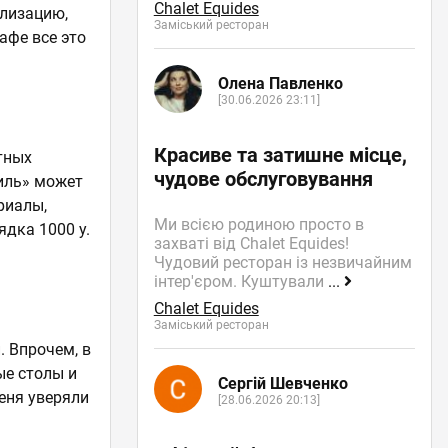
Chalet Equides
ализацию,
Заміський ресторан
афе все это
Олена Павленко
[30.06.2026 23:11]
Красиве та затишне місце,
тных
чудове обслуговування
тиль» может
риалы,
Ми всією родиною просто в
ядка 1000 у.
захваті від Chalet Equides!
Чудовий ресторан із незвичайним
інтер'єром. Куштували
...
Chalet Equides
Заміський ресторан
. Впрочем, в
ые столы и
Сергій Шевченко
меня уверяли
[28.06.2026 20:13]