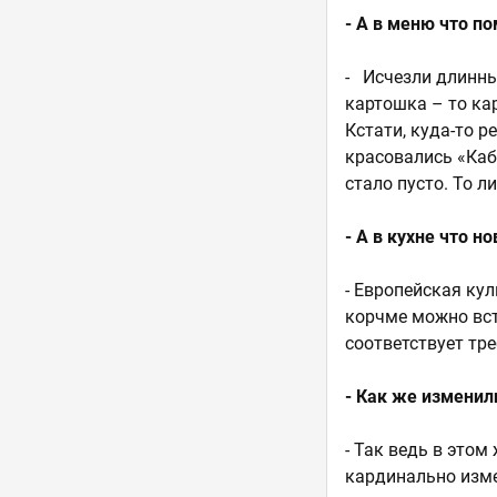
- А в меню что п
- Исчезли длинны
картошка – то ка
Кстати, куда-то 
красовались «Каб
стало пусто. То л
- А в кухне что н
- Европейская ку
корчме можно вст
соответствует тр
- Как же изменил
- Так ведь в это
кардинально изм