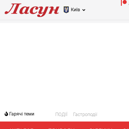
Київ
Гарячі теми
ПОДІЇ
Гастроподії