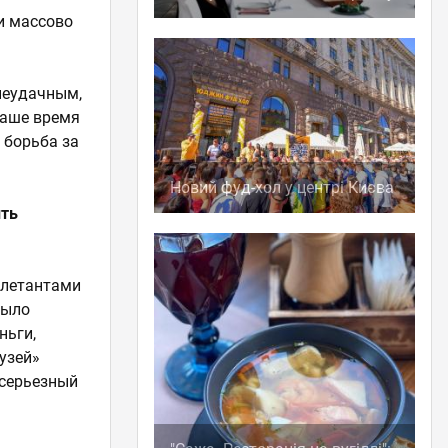
и массово
неудачным,
наше время
 борьба за
Новий фуд-хол у центрі Києва
ить
илетантами
было
ньги,
рузей»
 серьезный