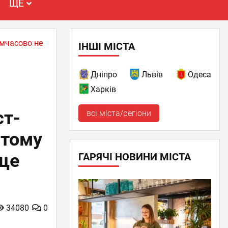
ЩЕ
имчасово не
ІНШІ МІСТА
Дніпро
Львів
Одеса
Харків
ст-
всі міста/регіони
 тому
 ще
ГАРЯЧІ НОВИНИ МІСТА
34080
0