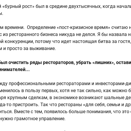
 «бурный рост» был в средине двухтысячных, когда начал
ы.
м времени. Определение «пост-кризисное время» считаю 
с из ресторанного бизнеса никуда не делся. Я бы назвала 
й конкуренции, потому что идет настоящая битва за гостя,
м и просто за выживание.
был очистить ряды рестораторов, убрать «лишних», остав
нимателей...
ежду профессиональными рестораторами и инвесторами-д
менилось в пользу первых, хотя не так сильно, как можно 
ря крупным сделкам, в экономике возникают шальные де
а-то пристроить. Так что рестораны «для себя, семьи и д
ться. Вместе с тем, появилось больше понимания, что это
 нужно грамотное управление.