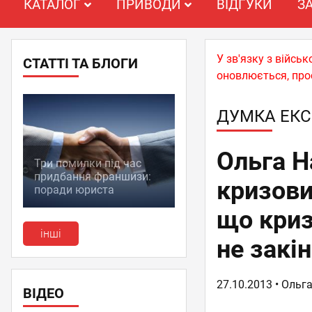
КАТАЛОГ
ПРИВОДИ
ВІДГУКИ
З
У зв'язку з війс
СТАТТІ ТА БЛОГИ
оновлюється, про
ДУМКА ЕКС
Ольга Н
Три помилки під час
придбання франшизи:
кризови
поради юриста
що криз
інші
не закін
27.10.2013
• Ольг
ВІДЕО