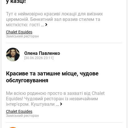
у казці!
Тут є неймовірно красиві локаціі для виїзних
церемоній. Бенкетний зал вразив стилем та
місткістю: гості
...
Chalet Equides
Заміський ресторан
Олена Павленко
[30.06.2026 23:11]
Красиве та затишне місце, чудове
обслуговування
Ми всією родиною просто в захваті від Chalet
Equides! Чудовий ресторан із незвичайним
інтер'єром. Куштували
...
Chalet Equides
Заміський ресторан