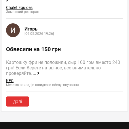
Chalet Equides
Заміський ресторан
Игорь
[06.05.2026 19:26]
Обвесили на 150 грн
Картошку фри не положили, сыр 100 грм вместо 240
грн! Если берете на вынос, все внимательно
проверяйте,
...
KFC
Мережа закладів швидкого обслуговування
далі