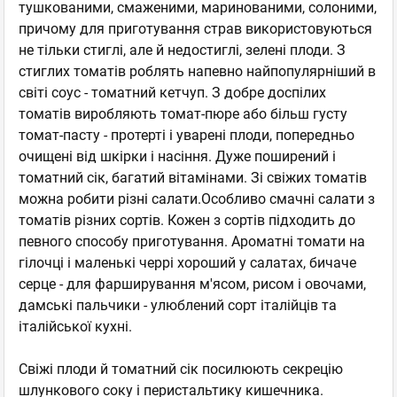
тушкованими, смаженими, маринованими, солоними,
причому для приготування страв використовуються
не тільки стиглі, але й недостиглі, зелені плоди. З
стиглих томатів роблять напевно найпопулярніший в
світі соус - томатний кетчуп. З добре доспілих
томатів виробляють томат-пюре або більш густу
томат-пасту - протерті і уварені плоди, попередньо
очищені від шкірки і насіння. Дуже поширений і
томатний сік, багатий вітамінами. Зі свіжих томатів
можна робити різні салати.Особливо смачні салати з
томатів різних сортів. Кожен з сортів підходить до
певного способу приготування. Ароматні томати на
гілочці і маленькі черрі хороший у салатах, бичаче
серце - для фарширування м'ясом, рисом і овочами,
дамські пальчики - улюблений сорт італійців та
італійської кухні.
Свіжі плоди й томатний сік посилюють секрецію
шлункового соку і перистальтику кишечника.