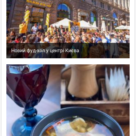
Новий фуд-хол у центрі Києва