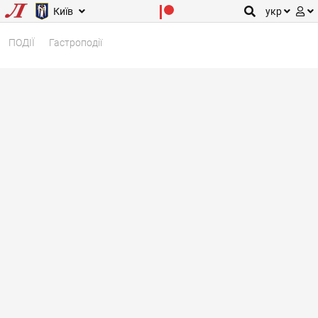
Київ
укр
ПОДІЇ
Гастроподії