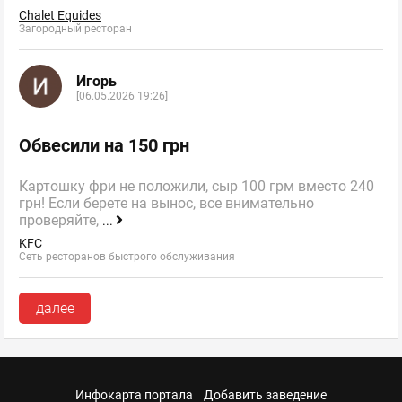
Chalet Equides
Загородный ресторан
Игорь
[06.05.2026 19:26]
Обвесили на 150 грн
Картошку фри не положили, сыр 100 грм вместо 240
грн! Если берете на вынос, все внимательно
проверяйте,
...
KFC
Сеть ресторанов быстрого обслуживания
далее
Инфокарта портала
Добавить заведение