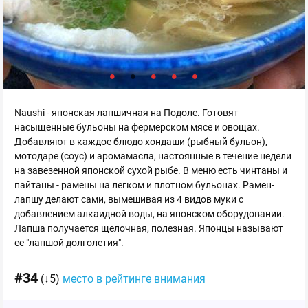
Naushi - японская лапшичная на Подоле. Готовят
насыщенные бульоны на фермерском мясе и овощах.
Добавляют в каждое блюдо хондаши (рыбный бульон),
мотодаре (соус) и аромамасла, настоянные в течение недели
на завезенной японской сухой рыбе. В меню есть чинтаны и
пайтаны - рамены на легком и плотном бульонах. Рамен-
лапшу делают сами, вымешивая из 4 видов муки с
добавлением алкаидной воды, на японском оборудовании.
Лапша получается щелочная, полезная. Японцы называют
ее "лапшой долголетия".
#34
(↓5)
место в рейтинге внимания