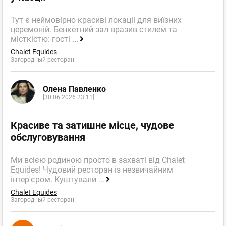
Тут є неймовірно красиві локаціі для виїзних
церемоній. Бенкетний зал вразив стилем та
місткістю: гості
...
Chalet Equides
Загородный ресторан
Олена Павленко
[30.06.2026 23:11]
Красиве та затишне місце, чудове
обслуговування
Ми всією родиною просто в захваті від Chalet
Equides! Чудовий ресторан із незвичайним
інтер'єром. Куштували
...
Chalet Equides
Загородный ресторан