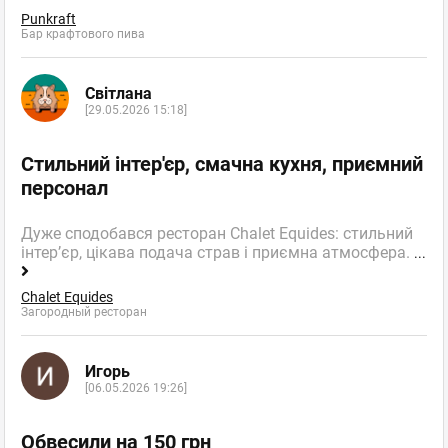
Punkraft
Бар крафтового пива
Світлана
[29.05.2026 15:18]
Стильний інтер'єр, смачна кухня, приємний
персонал
Дуже сподобався ресторан Chalet Equides: стильний
інтер’єр, цікава подача страв і приємна атмосфера.
...
Chalet Equides
Загородный ресторан
Игорь
[06.05.2026 19:26]
Обвесили на 150 грн