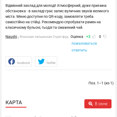
Відмінний заклад для молоді! Атмосферний, дуже приємна
обстановка - в закладі грає запис вуличних звуків великого
міста. Меню доступне по QR-коду, замовляти треба
самостійно на стійці. Рекомендую спробувати рамен на
класичному бульоні, гьодзі та смажений чай.
Naushi
,
Оценка
+3
0
Японская лапшичная Стрит-фуд
пожаловаться
ответить
facebook
twitter
Поз. 1–1 (из 1)
КАРТА
В окне