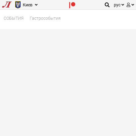
Киев
рус
СОБЫТИЯ
Гастрособытия