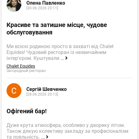
Олена Павленко
[30.06.2026 23:11]
Красиве та затишне місце, чудове
обслуговування
Ми всією родиною просто в захваті від Chalet
Equides! Чудовий ресторан із незвичайним
інтер'єром. Куштували
...
Chalet Equides
Загородный ресторан
Сергій Шевченко
[28.06.2026 20:13]
Офігений бар!
Дуже крута атмосфера, особливо у дворику літом.
Також дякую колективу закладу за професіоналізм
та лояльність.
...