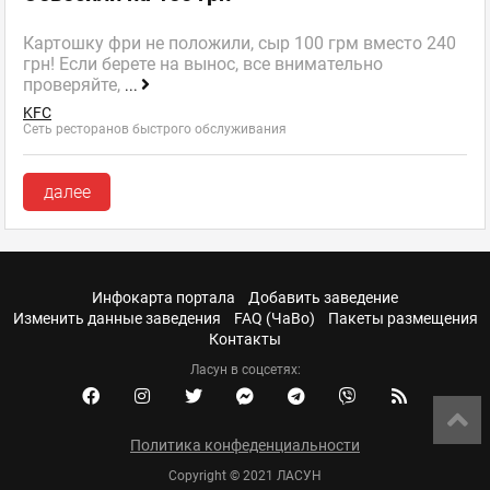
Картошку фри не положили, сыр 100 грм вместо 240
грн! Если берете на вынос, все внимательно
проверяйте,
...
KFC
Сеть ресторанов быстрого обслуживания
далее
Инфокарта портала
Добавить заведение
Изменить данные заведения
FAQ (ЧаВо)
Пакеты размещения
Контакты
Ласун в соцсетях:
Политика конфеденциальности
Copyright © 2021 ЛАСУН