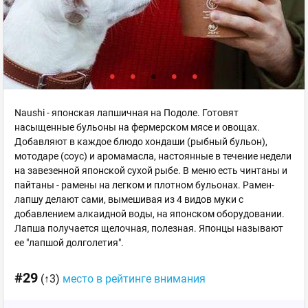
Naushi - японская лапшичная на Подоле. Готовят
насыщенные бульоны на фермерском мясе и овощах.
Добавляют в каждое блюдо хондаши (рыбный бульон),
мотодаре (соус) и аромамасла, настоянные в течение недели
на завезенной японской сухой рыбе. В меню есть чинтаны и
пайтаны - рамены на легком и плотном бульонах. Рамен-
лапшу делают сами, вымешивая из 4 видов муки с
добавлением алкаидной воды, на японском оборудовании.
Лапша получается щелочная, полезная. Японцы называют
ее "лапшой долголетия".
#29
(↑3)
место в рейтинге внимания