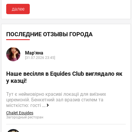
далее
ПОСЛЕДНИЕ ОТЗЫВЫ ГОРОДА
Мар'яна
[31.07.2026 23:45]
Наше весілля в Equides Club виглядало як
у казці!
Тут є неймовірно красиві локаціі для виїзних
церемоній. Бенкетний зал вразив стилем та
місткістю: гості
...
Chalet Equides
Загородный ресторан