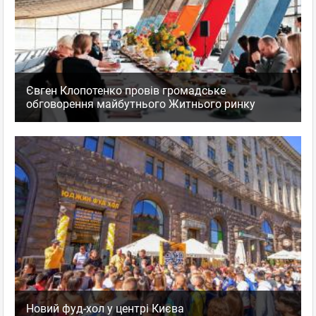
Євген Клопотенко провів громадське
обговорення майбутнього Житнього ринку
Новий фуд-хол у центрі Києва