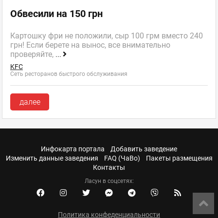
Обвесили на 150 грн
Картошку фри не положили, сыр 100 грм вместо 240
грн! Если берете на вынос, все внимательно
проверяйте,
...
KFC
Сеть ресторанов быстрого обслуживания
далее
Инфокарта портала
Добавить заведение
Изменить данные заведения
FAQ (ЧаВо)
Пакеты размещения
Контакты
Ласун в соцсетях:
Политика конфеденциальности