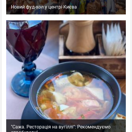
Новий фуд-хол у центрі Києва
"Сажа. Ресторація на вугіллі": Рекомендуємо