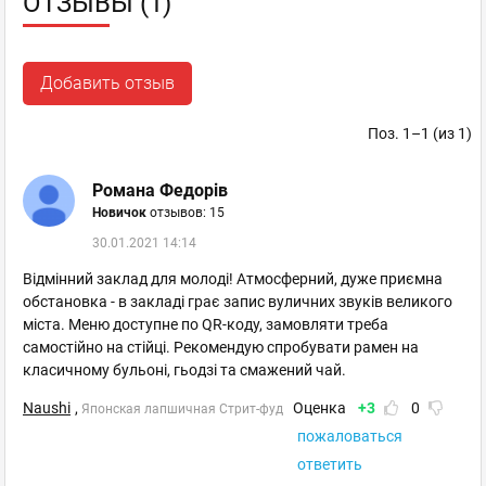
ОТЗЫВЫ (1)
Добавить отзыв
Поз. 1–1 (из 1)
Романа Федорів
Новичок
отзывов: 15
30.01.2021 14:14
Відмінний заклад для молоді! Атмосферний, дуже приємна
обстановка - в закладі грає запис вуличних звуків великого
міста. Меню доступне по QR-коду, замовляти треба
самостійно на стійці. Рекомендую спробувати рамен на
класичному бульоні, гьодзі та смажений чай.
Naushi
,
Оценка
+3
0
Японская лапшичная Стрит-фуд
пожаловаться
ответить