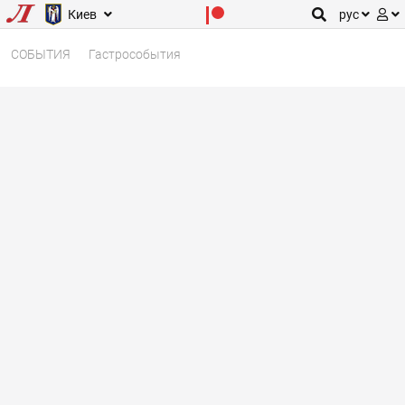
Киев
рус
СОБЫТИЯ
Гастрособытия