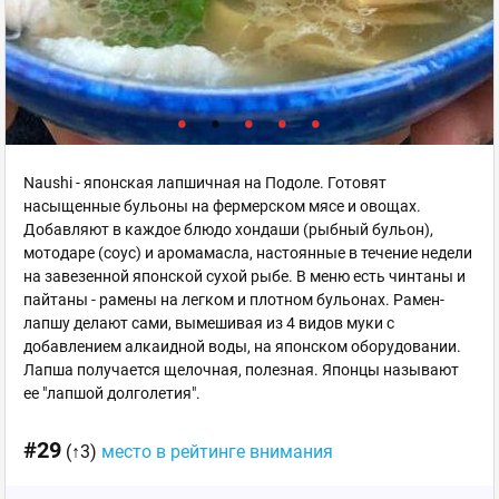
Naushi - японская лапшичная на Подоле. Готовят
насыщенные бульоны на фермерском мясе и овощах.
Добавляют в каждое блюдо хондаши (рыбный бульон),
мотодаре (соус) и аромамасла, настоянные в течение недели
на завезенной японской сухой рыбе. В меню есть чинтаны и
пайтаны - рамены на легком и плотном бульонах. Рамен-
лапшу делают сами, вымешивая из 4 видов муки с
добавлением алкаидной воды, на японском оборудовании.
Лапша получается щелочная, полезная. Японцы называют
ее "лапшой долголетия".
#29
(↑3)
место в рейтинге внимания