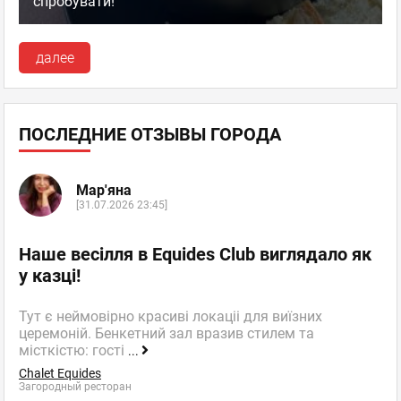
спробувати!
далее
ПОСЛЕДНИЕ ОТЗЫВЫ ГОРОДА
Мар'яна
[31.07.2026 23:45]
Наше весілля в Equides Club виглядало як
у казці!
Тут є неймовірно красиві локаціі для виїзних
церемоній. Бенкетний зал вразив стилем та
місткістю: гості
...
Chalet Equides
Загородный ресторан