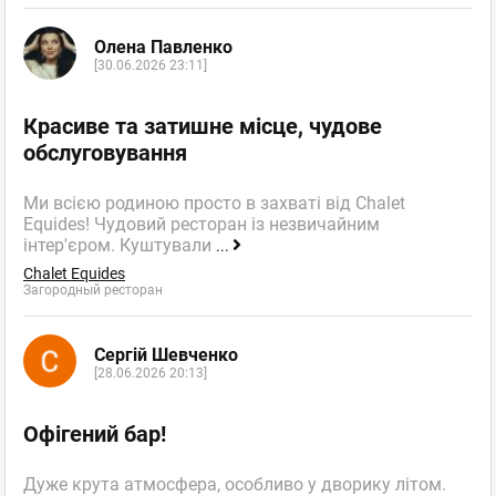
Олена Павленко
[30.06.2026 23:11]
Красиве та затишне місце, чудове
обслуговування
Ми всією родиною просто в захваті від Chalet
Equides! Чудовий ресторан із незвичайним
інтер'єром. Куштували
...
Chalet Equides
Загородный ресторан
Сергій Шевченко
[28.06.2026 20:13]
Офігений бар!
Дуже крута атмосфера, особливо у дворику літом.