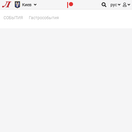
Киев
рус
СОБЫТИЯ
Гастрособытия