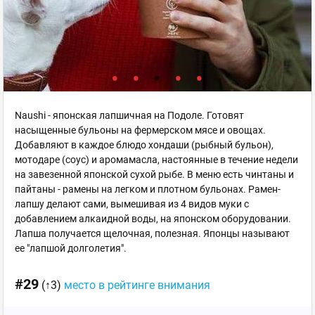
Naushi - японская лапшичная на Подоле. Готовят
насыщенные бульоны на фермерском мясе и овощах.
Добавляют в каждое блюдо хондаши (рыбный бульон),
мотодаре (соус) и аромамасла, настоянные в течение недели
на завезенной японской сухой рыбе. В меню есть чинтаны и
пайтаны - рамены на легком и плотном бульонах. Рамен-
лапшу делают сами, вымешивая из 4 видов муки с
добавлением алкаидной воды, на японском оборудовании.
Лапша получается щелочная, полезная. Японцы называют
ее "лапшой долголетия".
#29
(↑3)
место в рейтинге внимания