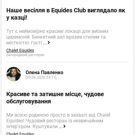
Наше весілля в Equides Club виглядало як
у казці!
Тут є неймовірно красиві локаціі для виїзних
церемоній. Бенкетний зал вразив стилем та
місткістю: гості
...
Chalet Equides
Загородный ресторан
Олена Павленко
[30.06.2026 23:11]
Красиве та затишне місце, чудове
обслуговування
Ми всією родиною просто в захваті від Chalet
Equides! Чудовий ресторан із незвичайним
інтер'єром. Куштували
...
Chalet Equides