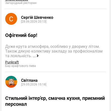
Загородный ресторан
Сергій Шевченко
[28.06.2026 20:13]
Офігений бар!
Дуже крута атмосфера, особливо у дворику літом.
Також дякую колективу закладу за професіоналізм
та лояльність.
...
Punkraft
Бар крафтового пива
Світлана
[29.05.2026 15:18]
Стильний інтер'єр, смачна кухня, приємний
персонал