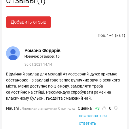
ОТЗЫВЫ (1)
Добавить отзыв
Поз. 1–1 (из 1)
Романа Федорів
Новичок
отзывов: 15
30.01.2021 14:14
Відмінний заклад для молоді! Атмосферний, дуже приємна
обстановка - в закладі грає запис вуличних звуків великого
міста. Меню доступне по QR-коду, замовляти треба
самостійно на стійці. Рекомендую спробувати рамен на
класичному бульоні, гьодзі та смажений чай.
Naushi
,
Оценка
+3
0
Японская лапшичная Стрит-фуд
пожаловаться
ответить