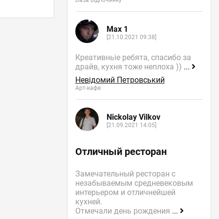
База відпочинку
Max 1
[21.10.2021 09:38]
Креативньіе ребята, спасибо за
драйв, кухня тоже неплоха ))
...
Невідомий Петровський
Арт-кафе
Nickolay Vilkov
[21.09.2021 14:05]
Отличный ресторан
Замечательный ресторан с
незабываемым средневековым
интерьером и отличнейшей
кухней.
Отмечали день рождения
...