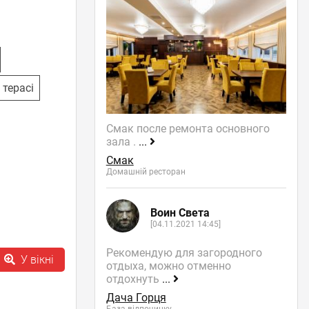
 терасі
Смак после ремонта основного
зала .
...
Смак
Домашній ресторан
Воин Света
[04.11.2021 14:45]
Рекомендую для загородного
У вікні
отдыха, можно отменно
отдохнуть
...
Дача Горця