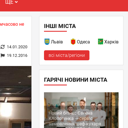
ЩЕ
имчасово не
ІНШІ МІСТА
Львів
Одеса
Харків
14.01.2020
всі міста/регіони
19.12.2016
ГАРЯЧІ НОВИНИ МІСТА
Новий бізнес Євгена
Клопотенка — сервіс
замовлення шеф-кухаря