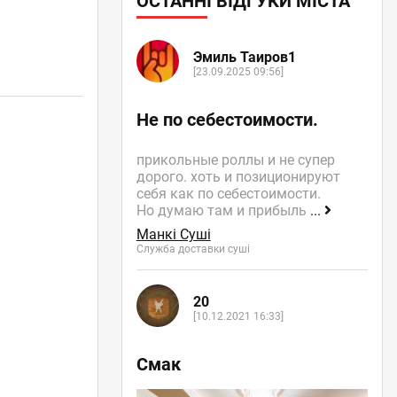
ОСТАННІ ВІДГУКИ МІСТА
Эмиль Таиров1
[23.09.2025 09:56]
Не по себестоимости.
прикольные роллы и не супер
дорого. хоть и позиционируют
себя как по себестоимости.
Но думаю там и прибыль
...
Манкі Суші
Служба доставки суші
20
[10.12.2021 16:33]
Смак