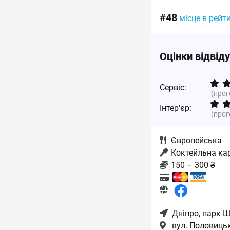
#48
місце в рейт
Оцінки відвід
Сервіс:
(про
Інтер'єр:
(про
Європейська
Коктейльна кар
150 – 300 ₴
Дніпро
, парк 
вул. Половицьк