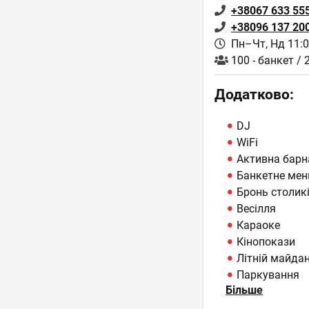
+38067 633 55
+38096 137 20
Пн–Чт, Нд 11:0
100 - банкет / 
Додатково:
DJ
WiFi
Активна барн
Банкетне ме
Бронь столик
Весілля
Караоке
Кінопокази
Літній майда
Паркування
Більше
Сніданки
ТБ-плазми