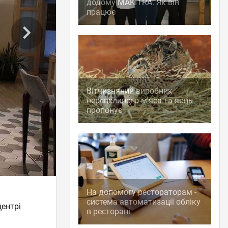
додому MAKITRA. Як він
працює
Вітчизняний виробник
перепелиного м'яса та яєць
пропонує
На допомогу рестораторам -
система автоматизації обліку
центрі
в ресторані