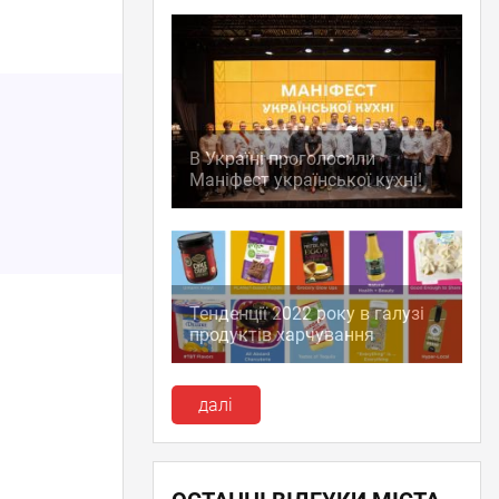
В Україні проголосили
Маніфест української кухні!
Тенденції 2022 року в галузі
продуктів харчування
далі