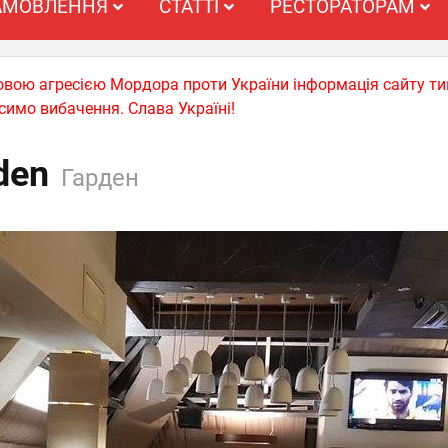
АМОВЛЕННЯ
СТАТТІ
РЕСТОРАТОРАМ
ьковою агресією Мордора проти України інформація сайту т
симо вибачення. Слава Україні!
den
Гарден