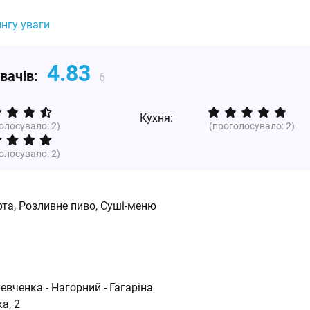
ингу уваги
4.83
увачів:
6
Кухня:
голосувало:
2
)
(проголосувало:
2
)
голосувало:
2
)
та, Розливне пиво, Суші-меню
Шевченка - Нагорний - Гагаріна
а, 2