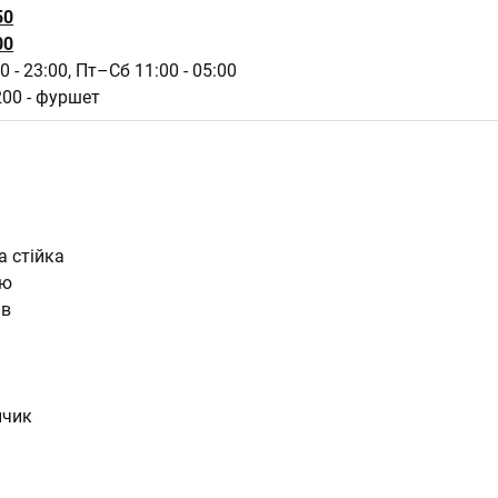
50
00
0 - 23:00,
Пт–Сб 11:00 - 05:00
200 - фуршет
а стійка
ню
ів
нчик