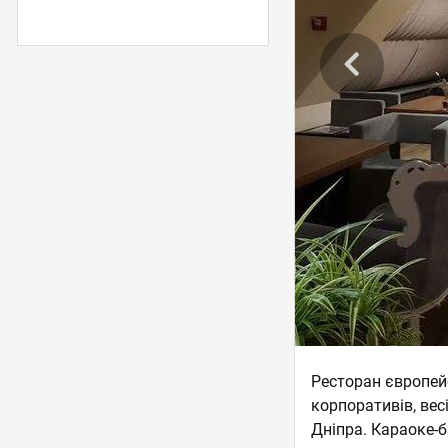
Ресторан європейс
корпоративів, вес
Дніпра. Караоке-б