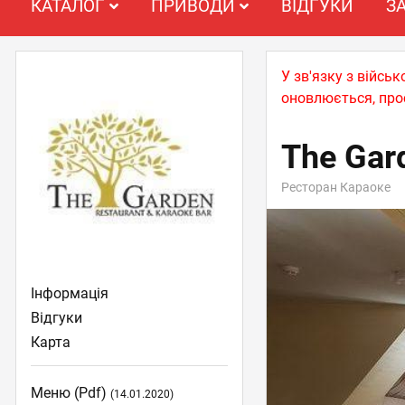
КАТАЛОГ
ПРИВОДИ
ВІДГУКИ
З
У зв'язку з війс
оновлюється, про
The Gar
Ресторан Караоке
Інформація
Відгуки
Карта
Меню (pdf)
(14.01.2020)