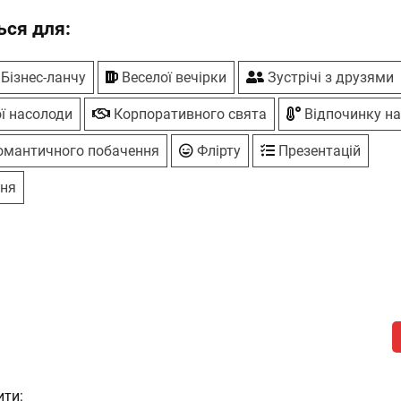
ся для:
Бiзнес-ланчу
Веселої вечірки
Зустрічі з друзями
ї насолоди
Корпоративного свята
Відпочинку на
мантичного побачення
Флірту
Презентацій
ня
ити: