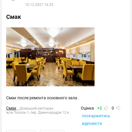
10.12.2021 16:33
Смак
Смак после ремонта основного зала .
Смак
,
Оцінка
+2
0
Домашній ресторан
ж/м Тополь-1, пер. Джинчарадзе 12-к
поскаржитись
відповісти