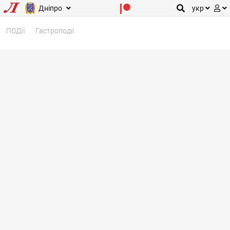
Дніпро
укр
ПОДІЇ
Гастроподії