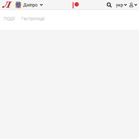
Дніпро
укр
ПОДІЇ
Гастроподії