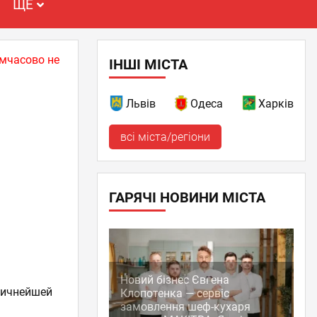
ЩЕ
имчасово не
ІНШІ МІСТА
Львів
Одеса
Харків
всі міста/регіони
ГАРЯЧІ НОВИНИ МІСТА
Новий бізнес Євгена
личнейшей
Клопотенка — сервіс
замовлення шеф-кухаря