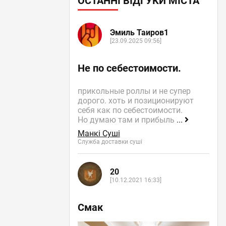
ОСТАННІ ВІДГУКИ МІСТА
Эмиль Таиров1
[23.09.2025 09:56]
Не по себестоимости.
прикольные роллы и не супер
дорого. хоть и позиционируют
себя как по себестоимости.
Но думаю там и прибыль
...
Манкі Суші
Служба доставки суші
20
[10.12.2021 16:33]
Смак