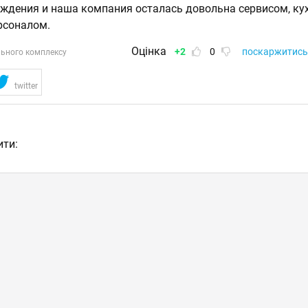
ждения и наша компания осталась довольна сервисом, ку
рсоналом.
Оцінка
+2
0
поскаржитись
льного комплексу
twitter
ити: