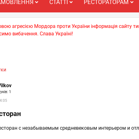
АМОВЛЕННЯ
СТАТТІ
РЕСТОРАТОРАМ
ьковою агресією Мордора проти України інформація сайту т
симо вибачення. Слава Україні!
уки
Vilkov
уків: 1
4:05
сторан
есторан с незабываемым средневековым интерьером и от