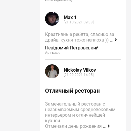
База відпочинку
Max 1
[21.10.2021 09:38]
Креативньіе ребята, спасибо за
драйв, кухня тоже неплоха ))
...
Невідомий Петровський
Арт-кафе
Nickolay Vilkov
[21.09.2021 14:05]
Отличный ресторан
Замечательный ресторан с
незабываемым средневековым
интерьером и отличнейшей
кухней.
Отмечали день рождения
...