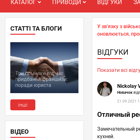
КАТАЛОГ
ПРИВОДИ
ВІДГУКИ
З
У зв'язку з війс
СТАТТІ ТА БЛОГИ
оновлюється, про
ВІДГУКИ
Показати всі відг
Три помилки під час
придбання франшизи:
поради юриста
Nickolay 
Новачок
відг
21.09.2021 1
інші
Отличный ре
Замечательный р
ВІДЕО
кухней.