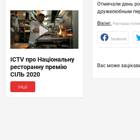
Отмечали день ро
дружелюбным пе
Вікінг
,
Ресторан готе
facebook
ICTV про Національну
Вас може зацікав
ресторанну премію
СІЛЬ 2020
інші