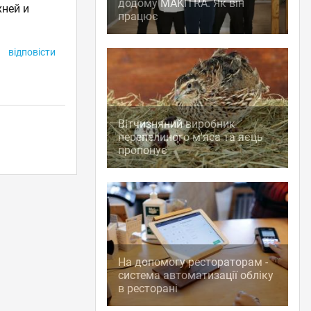
додому MAKITRA. Як він
хней и
працює
відповісти
Вітчизняний виробник
перепелиного м'яса та яєць
пропонує
На допомогу рестораторам -
система автоматизації обліку
в ресторані