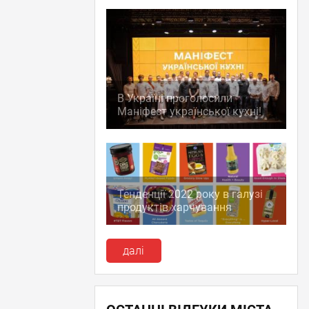
В Україні проголосили
Маніфест української кухні!
Тенденції 2022 року в галузі
продуктів харчування
далі