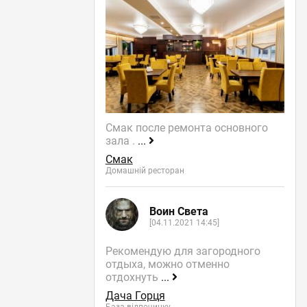
Смак после ремонта основного
зала .
...
Смак
Домашній ресторан
Воин Света
[04.11.2021 14:45]
Рекомендую для загородного
отдыха, можно отменно
отдохнуть
...
Дача Горця