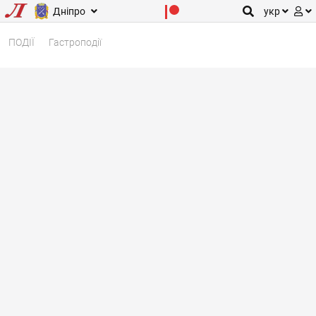
Дніпро
укр
ПОДІЇ
Гастроподії