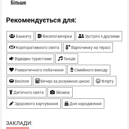
Більше
ТБ-плазми
Рекомендується для:
Банкету
Веселої вечірки
Зустрічі з друзями
Корпоративного свята
Відпочинку на терасі
Відвідин туристами
Танців
Романтичного побачення
Сімейного виходу
Весілля
Вечері за розумною ціною
Флірту
Дитячого свята
Зйомок
Здорового харчування
Дня народження
ЗАКЛАДИ: