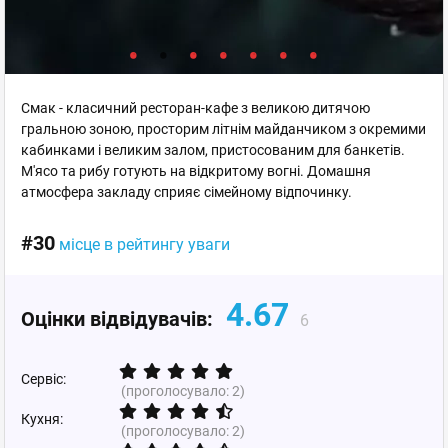
Смак - класичний ресторан-кафе з великою дитячою
гральною зоною, просторим літнім майданчиком з окремими
кабинками і великим залом, пристосованим для банкетів.
М'ясо та рибу готують на відкритому вогні. Домашня
атмосфера закладу сприяє сімейному відпочинку.
#30
місце в рейтингу уваги
4.67
Оцінки відвідувачів:
6
Сервіс:
(проголосувало:
2
)
Кухня:
(проголосувало:
2
)