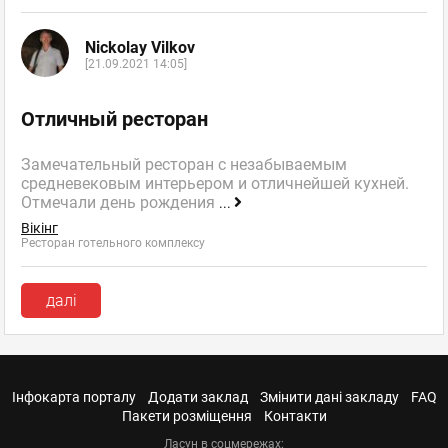
Nickolay Vilkov
[21.09.2021 14:05]
Отличный ресторан
Замечательный ресторан с незабываемым
средневековым интерьером и отличнейшей кухней.
Отмечали день рождения
...
Вікінг
Ресторан готельного комплексу
далі
Інфокарта порталу
Додати заклад
Змінити дані закладу
FAQ
Пакети розміщення
Контакти
Ласун в соцмережах: