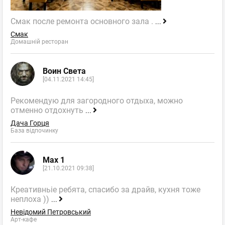
Смак после ремонта основного зала .
...
Смак
Домашній ресторан
Воин Света
[04.11.2021 14:45]
Рекомендую для загородного отдыха, можно
отменно отдохнуть
...
Дача Горця
База відпочинку
Max 1
[21.10.2021 09:38]
Креативньіе ребята, спасибо за драйв, кухня тоже
неплоха ))
...
Невідомий Петровський
Арт-кафе