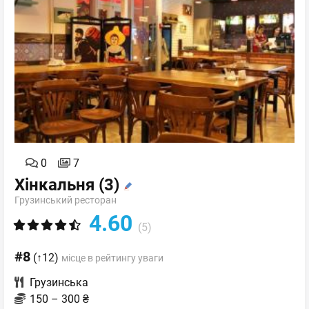
0
7
Хінкальня
(3)
Грузинський ресторан
4.60
(5)
#8
(↑12)
місце в рейтингу уваги
Грузинська
150 – 300 ₴