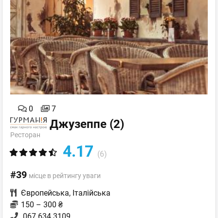
0
7
Джузеппе
(2)
Ресторан
4.17
(6)
#39
місце в рейтингу уваги
Європейська
,
Італійська
150 – 300 ₴
067 634 3109