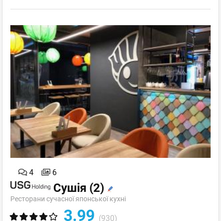
4
6
Сушія
(2)
Ресторани сучасної японської кухні
3.99
(930)