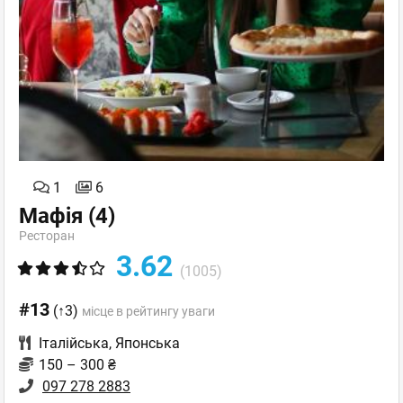
1
6
Мафія
(4)
Ресторан
3.62
(1005)
#13
(↑3)
місце в рейтингу уваги
Італійська
,
Японська
150 – 300 ₴
097 278 2883