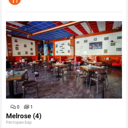
0
1
Melrose
(4)
Ресторан Бар