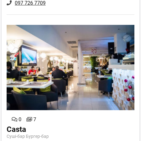
097 726 7709
0
7
Casta
Суші-бар Бургер-бар