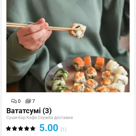
0
7
Вататсумі
(3)
Суши-бар Кафе Служба доставки
5.00
(1)