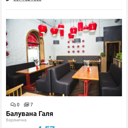
0
7
Балувана Галя
Варенична