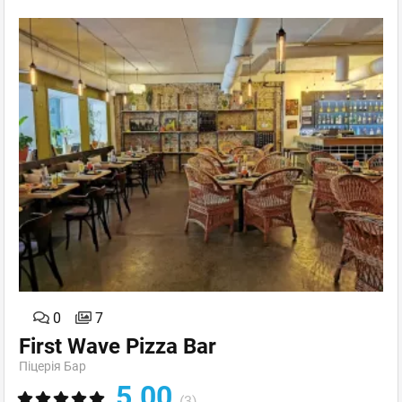
0
7
First Wave Pizza Bar
Піцерія Бар
5.00
(3)