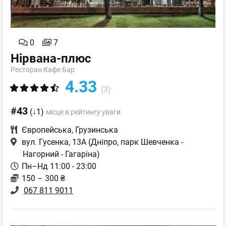
0
7
Нірвана-плюс
Ресторан Кафе Бар
4.33
(3)
#43
(↓1)
місце в рейтингу уваги
Європейська
,
Грузинська
вул. Гусенка, 13А
(Дніпро, парк Шевченка -
Нагорний - Гагаріна)
Пн–Нд 11:00 - 23:00
150 – 300 ₴
067 811 9011