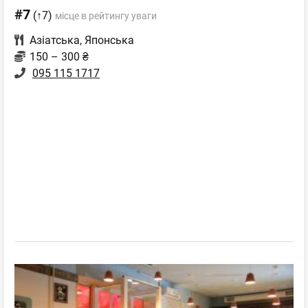
#7
(↑7)
місце в рейтингу уваги
Азіатська
,
Японська
150 – 300 ₴
095 115 1717‬