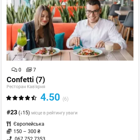
0
7
Confetti
(7)
Ресторан Кав'ярня
4.50
(6)
#23
(↓15)
місце в рейтингу уваги
Європейська
150 – 300 ₴
067 752 7353