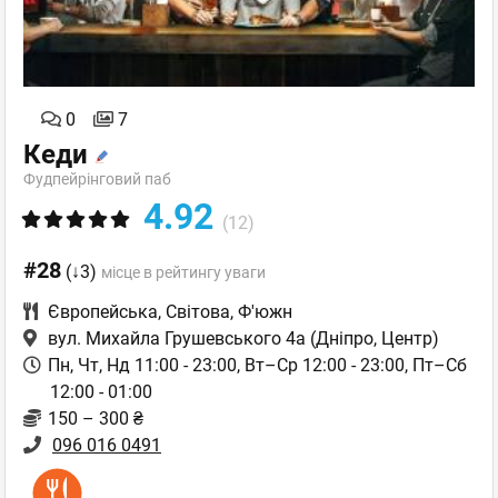
0
7
Кеди
Фудпейрінговий паб
4.92
(12)
#28
(↓3)
місце в рейтингу уваги
Європейська
,
Світова
,
Ф'южн
вул. Михайла Грушевського 4а
(Дніпро, Центр)
Пн, Чт, Нд 11:00 - 23:00, Вт–Ср 12:00 - 23:00, Пт–Сб
12:00 - 01:00
150 – 300 ₴
096 016 0491