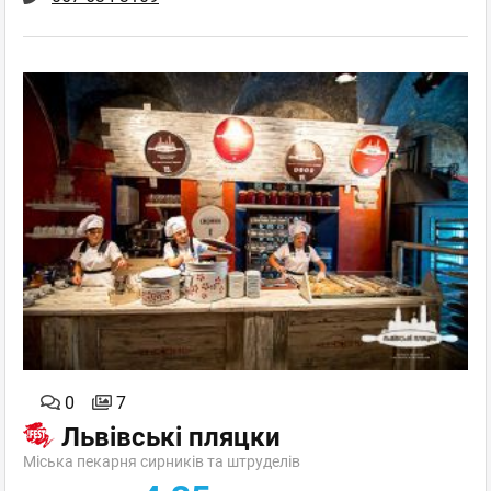
0
7
Львівські пляцки
Міська пекарня сирників та штруделів