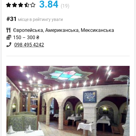
3.84
(19)
#31
місце в рейтингу уваги
Європейська
,
Американська
,
Мексиканська
150 – 300 ₴
098 495 4242