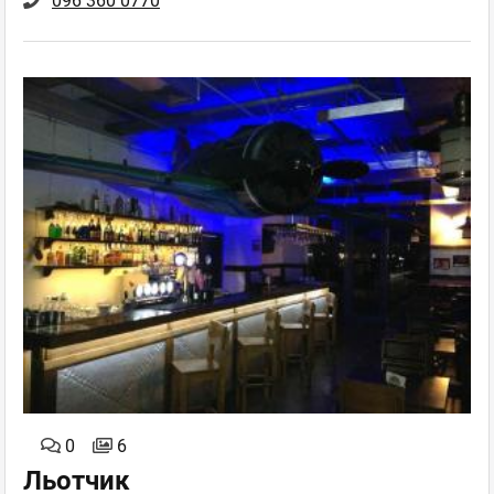
096 360 0770
0
6
Льотчик