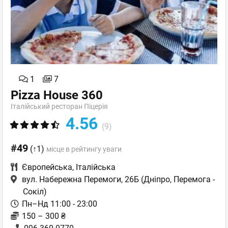
1
7
Pizza House 360
Італійський ресторан Піцерія
4.56
(9)
#49
(↑1)
місце в рейтингу уваги
Європейська
,
Італійська
вул. Набережна Перемоги, 26Б
(Дніпро, Перемога -
Сокіл)
Пн–Нд 11:00 - 23:00
150 – 300 ₴