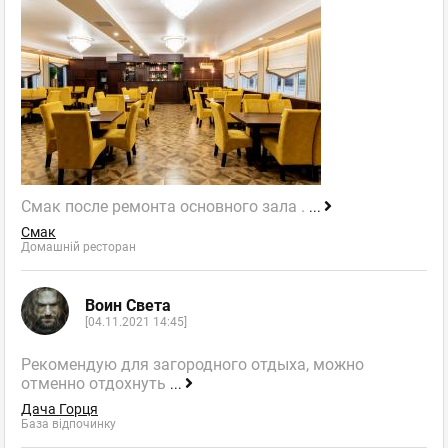
Смак после ремонта основного зала .
...
Смак
Домашній ресторан
Воин Света
[04.11.2021 14:45]
Рекомендую для загородного отдыха, можно
отменно отдохнуть
...
Дача Горця
База відпочинку