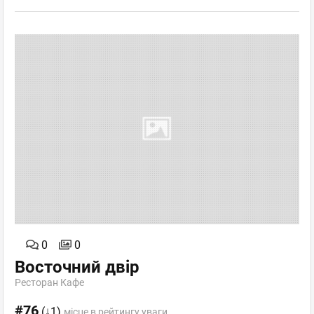
0
0
Восточний двір
Ресторан Кафе
#76
(↓1)
місце в рейтингу уваги