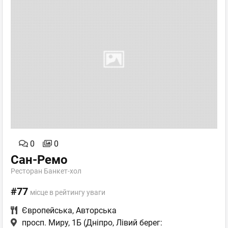
0
0
Сан-Ремо
Ресторан Банкет-хол
#77
місце в рейтингу уваги
Європейська
,
Авторська
просп. Миру, 1Б
(Дніпро, Лівий берег: