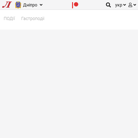
Дніпро
укр
ПОДІЇ
Гастроподії