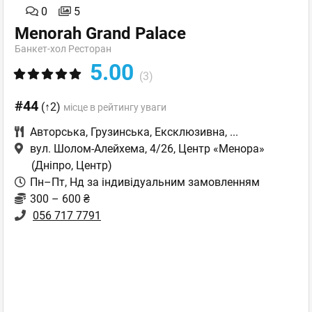
0
5
Menorah Grand Palace
Банкет-хол Ресторан
5.00
(3)
#44
(↑2)
місце в рейтингу уваги
Авторська
,
Грузинська
,
Ексклюзивна
,
...
вул. Шолом-Алейхема, 4/26, Центр «Менора»
(Дніпро, Центр)
Пн–Пт, Нд за індивідуальним замовленням
300 – 600 ₴
056 717 7791