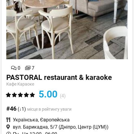
0
7
PASTORAL restaurant & karaoke
Кафе Караоке
5.00
(4)
#46
(↓1)
місце в рейтингу уваги
Українська
,
Європейська
вул. Барикадна, 5/7
(Дніпро, Центр (ЦУМ))