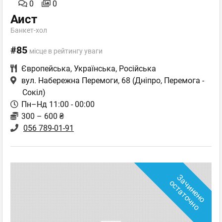
0
0
Аист
Банкет-хол
#85
місце в рейтингу уваги
Європейська
,
Українська
,
Російська
вул. Набережна Перемоги, 68
(Дніпро, Перемога -
Сокіл)
Пн–Нд 11:00 - 00:00
300 – 600 ₴
056 789-01-91
З
а
ч
и
н
е
н
о
с
т
а
т
о
ч
н
о
о