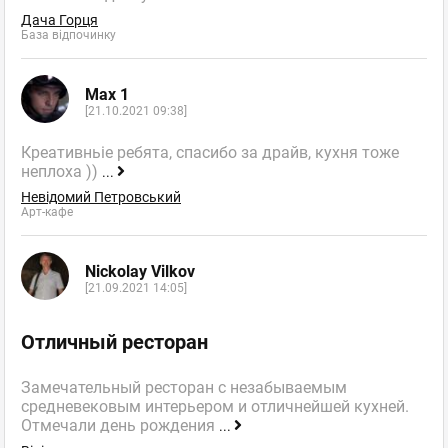
Дача Горця
База відпочинку
Max 1
[21.10.2021 09:38]
Креативньіе ребята, спасибо за драйв, кухня тоже
неплоха ))
...
Невідомий Петровський
Арт-кафе
Nickolay Vilkov
[21.09.2021 14:05]
Отличный ресторан
Замечательный ресторан с незабываемым
средневековым интерьером и отличнейшей кухней.
Отмечали день рождения
...