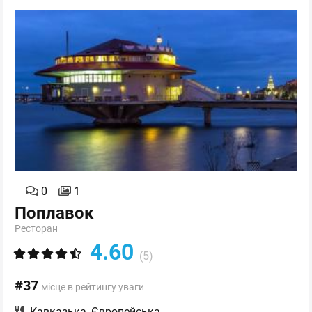
0
1
Поплавок
Ресторан
4.60
(5)
#37
місце в рейтингу уваги
Кавказька
,
Європейська