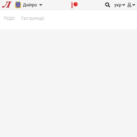
Дніпро
укр
ПОДІЇ
Гастроподії