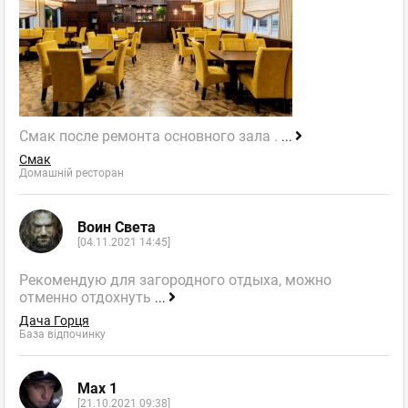
Смак после ремонта основного зала .
...
Смак
Домашній ресторан
Воин Света
[04.11.2021 14:45]
Рекомендую для загородного отдыха, можно
отменно отдохнуть
...
Дача Горця
База відпочинку
Max 1
[21.10.2021 09:38]