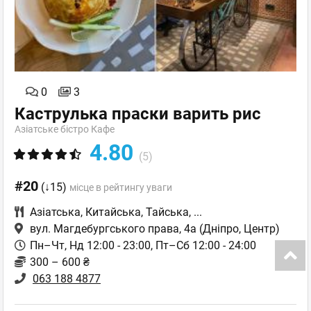
0
3
Каструлька праски варить рис
Азіатське бістро Кафе
4.80
(5)
#20
(↓15)
місце в рейтингу уваги
Азіатська
,
Китайська
,
Тайська
,
...
вул. Магдебургського права, 4а
(Дніпро, Центр)
Пн–Чт, Нд 12:00 - 23:00, Пт–Сб 12:00 - 24:00
300 – 600 ₴
063 188 4877