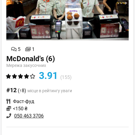
5
1
McDonald's
(6)
Мережа закусочних
3.91
(155)
#12
(↑8)
місце в рейтингу уваги
Фаст-фуд
<150 ₴
050 463 3706