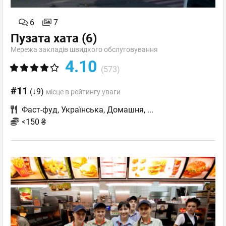
6
7
Пузата хата
(6)
Мережа закладів швидкого обслуговування
4.10
(573)
#11
(↓9)
місце в рейтингу уваги
Фаст-фуд
,
Українська
,
Домашня
,
...
<150 ₴