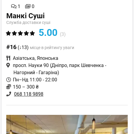
1
0
Манкі Суші
Служба доставки суші
5.00
(3)
#16
(↓13)
місце в рейтингу уваги
Азіатська
,
Японська
просп. Науки 90
(Дніпро, парк Шевченка -
Нагорний - Гагаріна)
Пн–Нд 11:00 - 22:00
150 – 300 ₴
068 118 9898