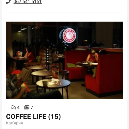
067 541 5151
4
7
COFFEE LIFE
(15)
Кав'ярня