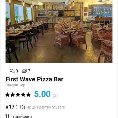
0
7
First Wave Pizza Bar
Піцерія Бар
5.00
(3)
#17
(↓13)
місце в рейтингу уваги
Італійська