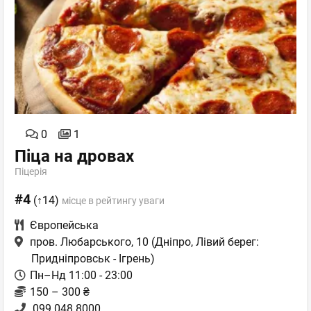
0
1
Піца на дровах
Піцерія
#4
(↑14)
місце в рейтингу уваги
Європейська
пров. Любарського, 10
(Дніпро, Лівий берег:
Придніпровськ - Ігрень)
Пн–Нд 11:00 - 23:00
150 – 300 ₴
099 048 8000