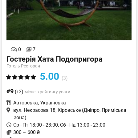
0
7
Гостерія Хата Подопригора
Готель Ресторан
5.00
(3)
#9
(↑3)
місце в рейтингу уваги
Авторська
,
Українська
вул. Некрасова 18, Кіровське
(Дніпро, Приміська
зона)
Ср–Пт 18:00 - 23:00, Сб–Нд 13:00 - 23:00
300 – 600 ₴