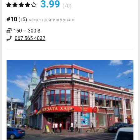
3.99
(70)
#10
(↑5)
місце в рейтингу уваги
150 – 300 ₴
067 565 4032