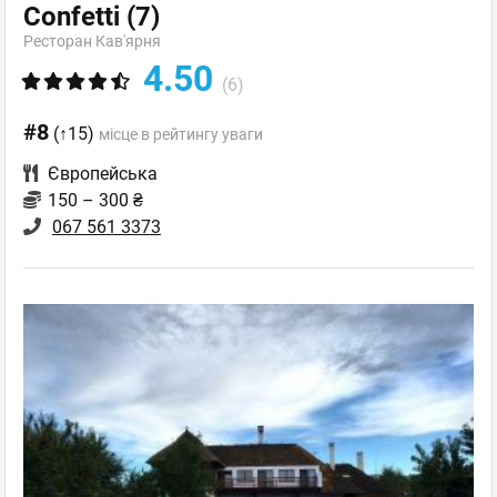
Confetti
(7)
Ресторан Кав'ярня
4.50
(6)
#8
(↑15)
місце в рейтингу уваги
Європейська
150 – 300 ₴
067 561 3373