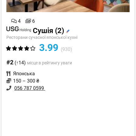
4
6
Сушія
(2)
Ресторани сучасної японської кухні
3.99
(930)
#2
(↑14)
місце в рейтингу уваги
Японська
150 – 300 ₴
056 787 0599