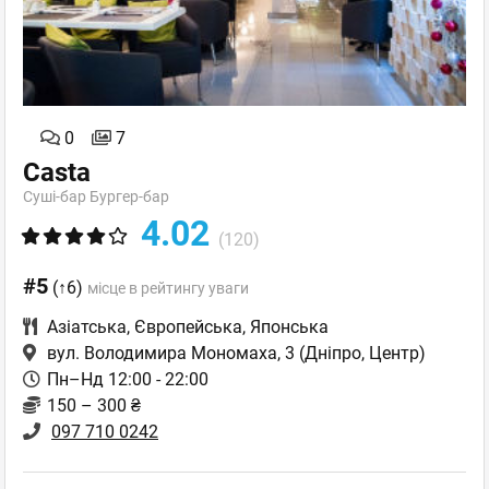
0
7
Casta
Суші-бар Бургер-бар
4.02
(120)
#5
(↑6)
місце в рейтингу уваги
Азіатська
,
Європейська
,
Японська
вул. Володимира Мономаха, 3
(Дніпро, Центр)
Пн–Нд 12:00 - 22:00
150 – 300 ₴
097 710 0242