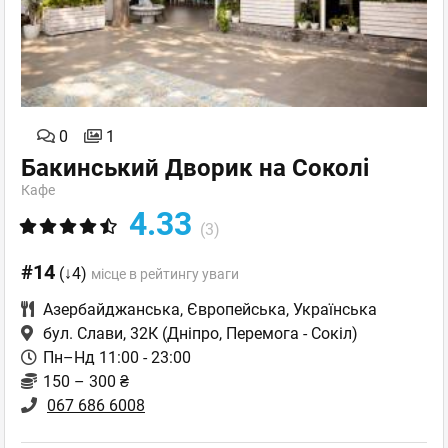
0
1
Бакинський Дворик на Соколі
Кафе
4.33
(3)
#14
(↓4)
місце в рейтингу уваги
Азербайджанська
,
Європейська
,
Українська
бул. Слави, 32К
(Дніпро, Перемога - Сокіл)
Пн–Нд 11:00 - 23:00
150 – 300 ₴
067 686 6008