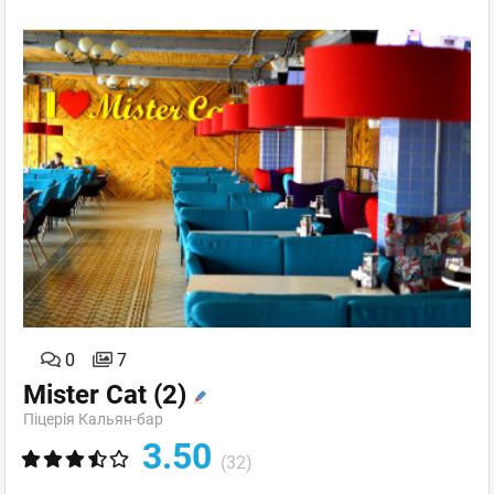
0
7
Mister Cat
(2)
Піцерія Кальян-бар
3.50
(32)