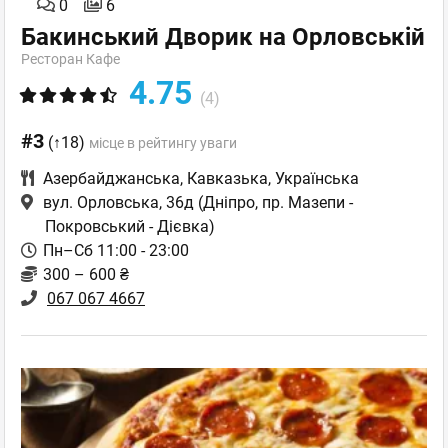
0
6
Бакинський Дворик на Орловській
Ресторан Кафе
4.75
(4)
#3
(↑18)
місце в рейтингу уваги
Азербайджанська
,
Кавказька
,
Українська
вул. Орловська, 36д
(Дніпро, пр. Мазепи -
Покровський - Дієвка)
Пн–Сб 11:00 - 23:00
300 – 600 ₴
067 067 4667