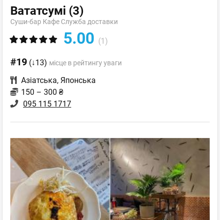
Вататсумі
(3)
Суши-бар Кафе Служба доставки
5.00
(1)
#19
(↓13)
місце в рейтингу уваги
Азіатська
,
Японська
150 – 300 ₴
095 115 1717‬