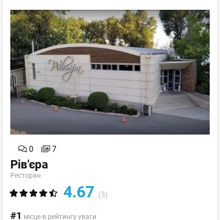
0
7
Рів'єра
Ресторан
4.67
(3)
#1
місце в рейтингу уваги