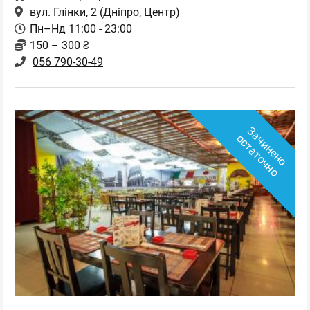
вул. Глінки, 2
(Дніпро, Центр)
Пн–Нд 11:00 - 23:00
150 – 300 ₴
056 790-30-49
З
а
ч
и
н
е
н
о
с
т
а
т
о
ч
н
о
о