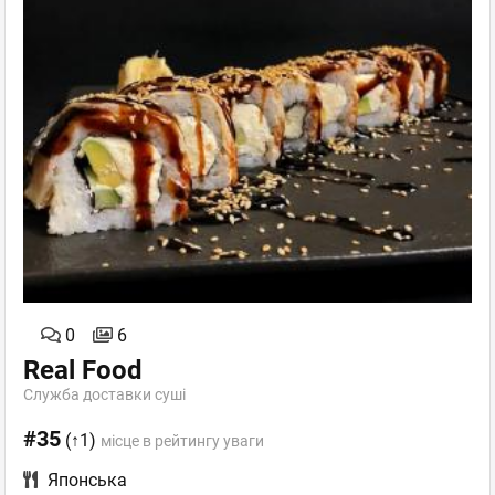
0
6
Real Food
Служба доставки суші
#35
(↑1)
місце в рейтингу уваги
Японська