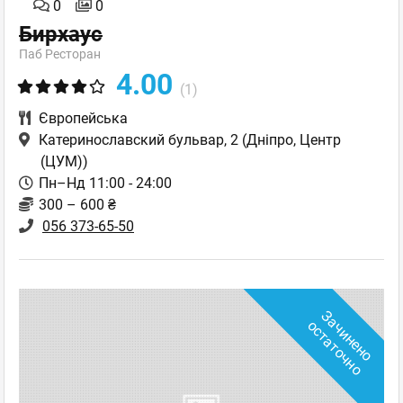
0
0
Бирхаус
Паб Ресторан
4.00
(1)
Європейська
Катеринославский бульвар, 2
(Дніпро, Центр
(ЦУМ))
Пн–Нд 11:00 - 24:00
300 – 600 ₴
056 373-65-50
З
а
ч
и
н
е
н
о
с
т
а
т
о
ч
н
о
о