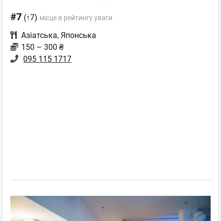
#7
(↑7)
місце в рейтингу уваги
Азіатська
,
Японська
150 – 300 ₴
095 115 1717‬