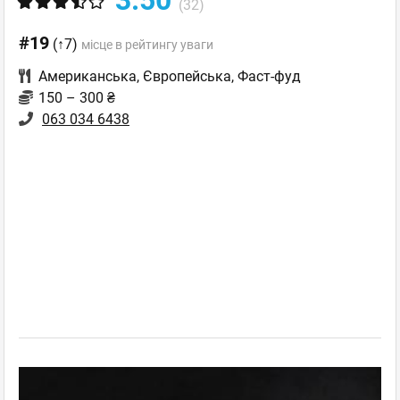
(32)
#19
(↑7)
місце в рейтингу уваги
Американська
,
Європейська
,
Фаст-фуд
150 – 300 ₴
063 034 6438