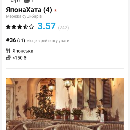
0
1
ЯпонаХата
(4)
Мережа суші-барів
3.57
(242)
#36
(↓1)
місце в рейтингу уваги
Японська
<150 ₴