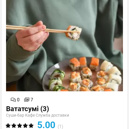
0
7
Вататсумі
(3)
Суши-бар Кафе Служба доставки
5.00
(1)