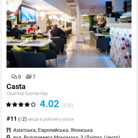
0
7
Casta
Суші-бар Бургер-бар
4.02
(120)
#11
(↑2)
місце в рейтингу уваги
Азіатська
,
Європейська
,
Японська
вул. Володимира Мономаха, 3
(Дніпро, Центр)