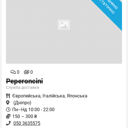
З
а
ч
и
н
е
н
о
с
т
а
т
о
ч
н
о
о
0
0
Peperoncini
Служба доставки
Європейська
,
Італійська
,
Японська
(Дніпро)
Пн–Нд 10:00 - 22:00
150 – 300 ₴
050 3635575