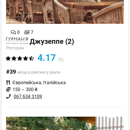
0
7
Джузеппе
(2)
Ресторан
4.17
(6)
#39
місце в рейтингу уваги
Європейська
,
Італійська
150 – 300 ₴
067 634 3109