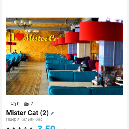
0
7
Mister Cat
(2)
Піцерія Кальян-бар
3.50