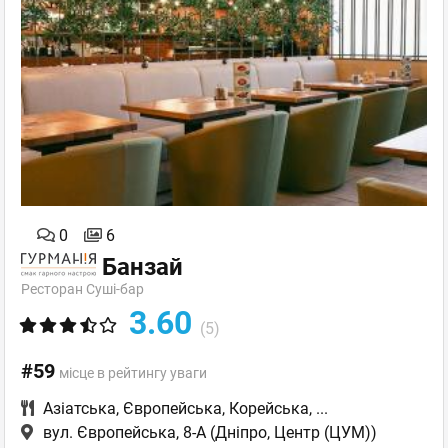
0
6
Банзай
Ресторан Суші-бар
3.60
(5)
#59
місце в рейтингу уваги
Азіатська
,
Європейська
,
Корейська
,
...
вул. Європейська, 8-А
(Дніпро, Центр (ЦУМ))