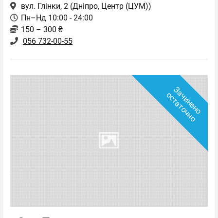
вул. Глінки, 2
(Дніпро, Центр (ЦУМ))
Пн–Нд 10:00 - 24:00
150 – 300 ₴
056 732-00-55
З
а
ч
и
н
е
н
о
с
т
а
т
о
ч
н
о
о