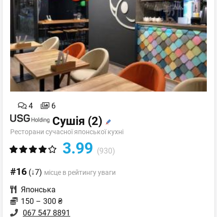
4
6
Сушія
(2)
Ресторани сучасної японської кухні
3.99
(930)
#16
(↓7)
місце в рейтингу уваги
Японська
150 – 300 ₴
067 547 8891