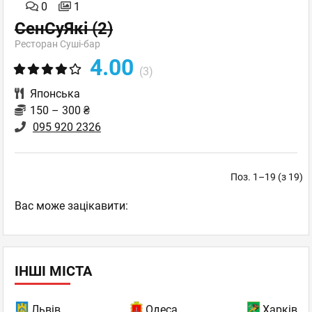
0
1
СенСуЯкі
(2)
Ресторан Суші-бар
4.00
(3)
Японська
150 – 300 ₴
095 920 2326
Поз. 1–19 (з 19)
Вас може зацікавити:
ІНШІ МІСТА
Львів
Одеса
Харків