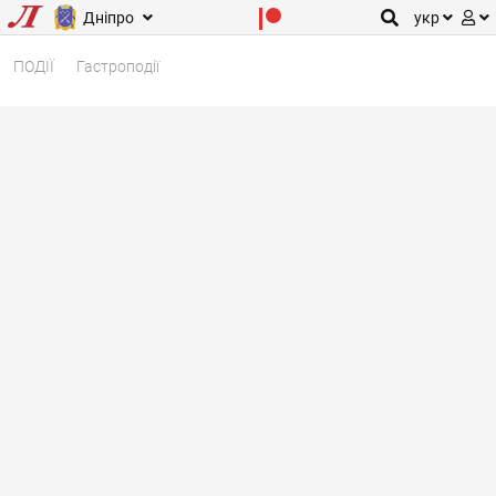
Дніпро
укр
ПОДІЇ
Гастроподії