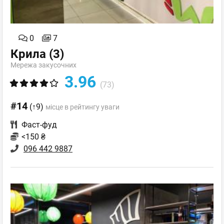
0
7
Крила
(3)
Мережа закусочних
3.96
(73)
#14
(↑9)
місце в рейтингу уваги
Фаст-фуд
<150 ₴
096 442 9887