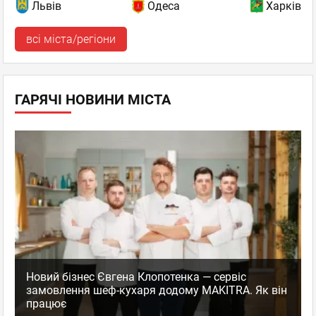
Львів
Одеса
Харків
всі міста/регіони
ГАРЯЧІ НОВИНИ МІСТА
Новий бізнес Євгена Клопотенка — сервіс
замовлення шеф-кухаря додому MAKITRA. Як він
працює