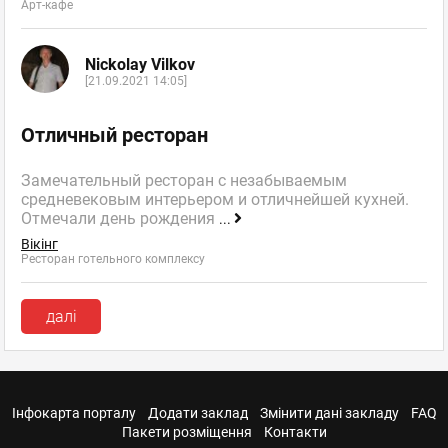
Арт-кафе
Nickolay Vilkov
[21.09.2021 14:05]
Отличный ресторан
Замечательный ресторан с незабываемым
средневековым интерьером и отличнейшей кухней.
Отмечали день рождения
...
Вікінг
Ресторан готельного комплексу
далі
Інфокарта порталу
Додати заклад
Змінити дані закладу
FAQ
Пакети розміщення
Контакти