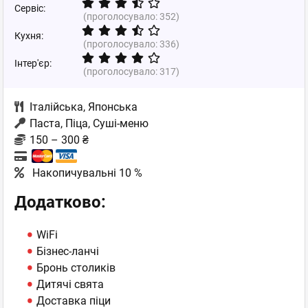
Сервіс:
(проголосувало:
352
)
Кухня:
(проголосувало:
336
)
Інтер'єр:
(проголосувало:
317
)
Італійська
,
Японська
Паста, Піца, Суші-меню
150 – 300 ₴
Накопичувальні 10 %
Додатково:
WiFi
Бізнес-ланчі
Бронь столиків
Дитячі свята
Доставка піци