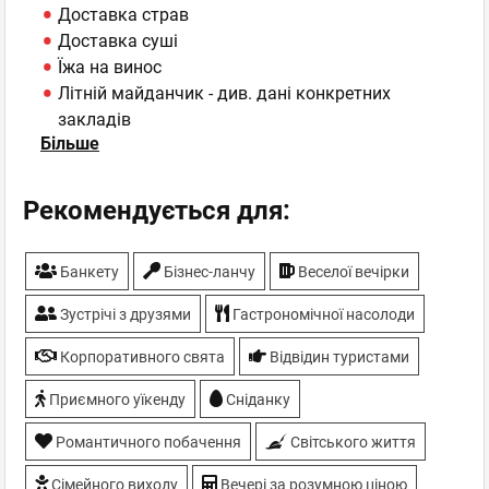
Доставка страв
Доставка суші
Їжа на винос
Літній майданчик - див. дані конкретних
закладів
Більше
ТБ-плазми
Рекомендується для:
Банкету
Бiзнес-ланчу
Веселої вечірки
Зустрічі з друзями
Гастрономічної насолоди
Корпоративного свята
Відвідин туристами
Приємного уїкенду
Сніданку
Романтичного побачення
Світського життя
Сімейного виходу
Вечері за розумною ціною