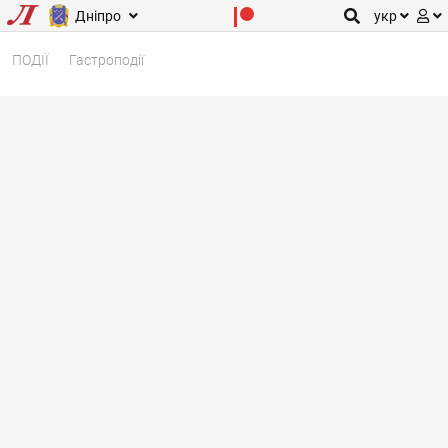
Дніпро
укр
ПОДІЇ
Гастроподії