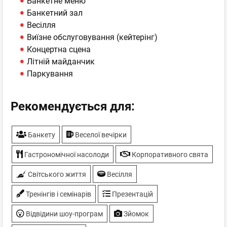
Банкетне меню
Банкетний зал
Весілля
Виїзне обслуговування (кейтерінг)
Концертна сцена
Літній майданчик
Паркування
Рекомендується для:
Банкету
Веселої вечірки
Гастрономічної насолоди
Корпоративного свята
Світського життя
Весілля
Тренінгів і семінарів
Презентацій
Відвідини шоу-програм
Зйомок