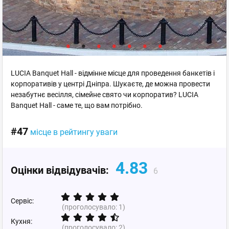
LUCIA Banquet Hall - відмінне місце для проведення банкетів і
корпоративів у центрі Дніпра. Шукаєте, де можна провести
незабутнє весілля, сімейне свято чи корпоратив? LUCIA
Banquet Hall - саме те, що вам потрібно.
#47
місце в рейтингу уваги
4.83
Оцінки відвідувачів:
6
Сервіс:
(проголосувало:
1
)
Кухня:
(проголосувало:
2
)