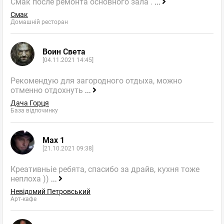
Смак после ремонта основного зала .
...
Смак
Домашній ресторан
Воин Света
[04.11.2021 14:45]
Рекомендую для загородного отдыха, можно
отменно отдохнуть
...
Дача Горця
База відпочинку
Max 1
[21.10.2021 09:38]
Креативньіе ребята, спасибо за драйв, кухня тоже
неплоха ))
...
Невідомий Петровський
Арт-кафе