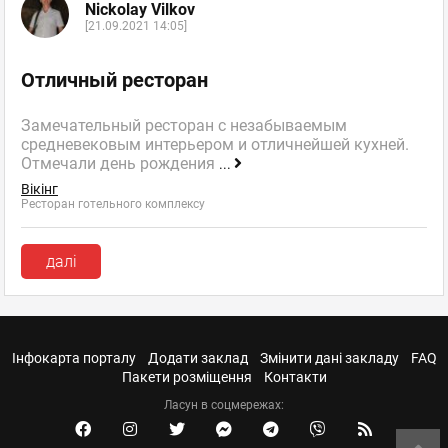
Nickolay Vilkov
[21.09.2021 14:05]
Отличный ресторан
Замечательный ресторан с незабываемым
средневековым интерьером и отличнейшей кухней.
Отмечали день рождения
...
Вікінг
Ресторан готельного комплексу
далі
Інфокарта порталу
Додати заклад
Змінити дані закладу
FAQ
Пакети розміщення
Контакти
Ласун в соцмережах: