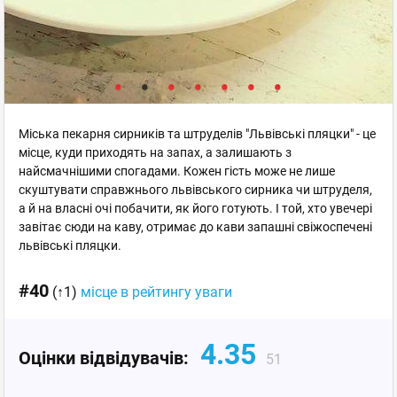
Міська пекарня сирників та штруделів "Львівські пляцки" - це
місце, куди приходять на запах, а залишають з
найсмачнішими спогадами. Кожен гість може не лише
скуштувати справжнього львівського сирника чи штруделя,
а й на власні очі побачити, як його готують. І той, хто увечері
завітає сюди на каву, отримає до кави запашні свіжоспечені
львівські пляцки.
#40
(↑1)
місце в рейтингу уваги
4.35
Оцінки відвідувачів:
51