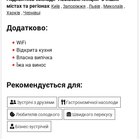
містах та регіонах
:
Київ
,
Запоріжжя
,
Львів
,
Миколаїв
,
Харків
,
Чернівці
Додатково:
WiFi
Відкрита кухня
Власна випічка
Їжа на винос
Рекомендується для:
Зустрічі з друзями
Гастрономічної насолоди
Любителів солодкого
Швидкого перекусу
Бізнес-зустрічей