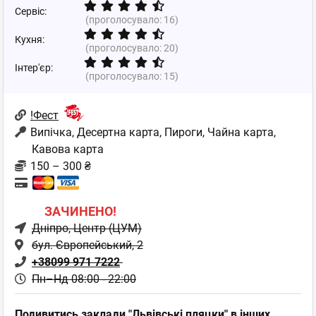
Сервіс:
(проголосувало:
16
)
Кухня:
(проголосувало:
20
)
Інтер'єр:
(проголосувало:
15
)
!Фест
Випічка, Десертна карта, Пироги, Чайна карта,
Кавова карта
150 – 300 ₴
ЗАЧИНЕНО!
Дніпро
, Центр (ЦУМ)
бул. Європейський, 2
+38099 971 7222
Пн–Нд 08:00 - 22:00
Подивитись заклади "Львівські пляцки" в інших