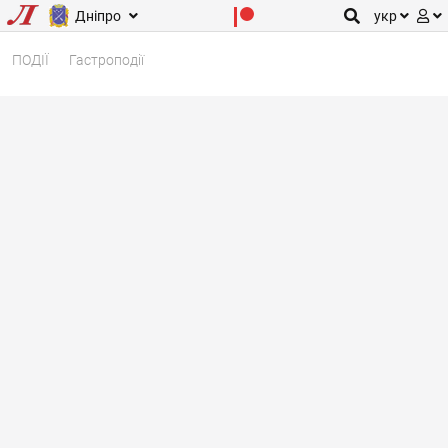
Дніпро
укр
ПОДІЇ
Гастроподії