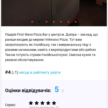
Піцерія First Wave Pizza Bar у центрі м. Дніпра – заклад, що
раніше входив до мережі Veterano Pizza. Тут вам
запропонують як італійську, так і американську піцу з
різними начинками, навіть з морепродуктами або рибою.
Також готують страви італійської кухні. Смачна кухня та
уважне обслуговування.
#4
(↓1)
місце в рейтингу уваги
5
Оцінки відвідувачів:
3
Сервіс:
(проголосувало:
1
)