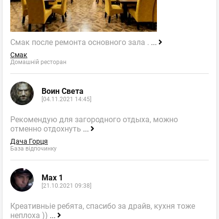
Смак после ремонта основного зала .
...
Смак
Домашній ресторан
Воин Света
[04.11.2021 14:45]
Рекомендую для загородного отдыха, можно
отменно отдохнуть
...
Дача Горця
База відпочинку
Max 1
[21.10.2021 09:38]
Креативньіе ребята, спасибо за драйв, кухня тоже
неплоха ))
...