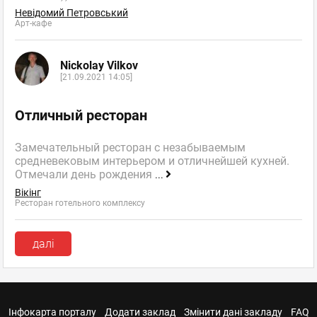
Невідомий Петровський
Арт-кафе
Nickolay Vilkov
[21.09.2021 14:05]
Отличный ресторан
Замечательный ресторан с незабываемым
средневековым интерьером и отличнейшей кухней.
Отмечали день рождения
...
Вікінг
Ресторан готельного комплексу
далі
Інфокарта порталу
Додати заклад
Змінити дані закладу
FAQ