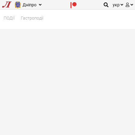
Дніпро
укр
ПОДІЇ
Гастроподії