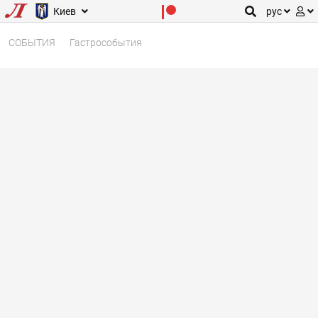
Киев
рус
СОБЫТИЯ
Гастрособытия