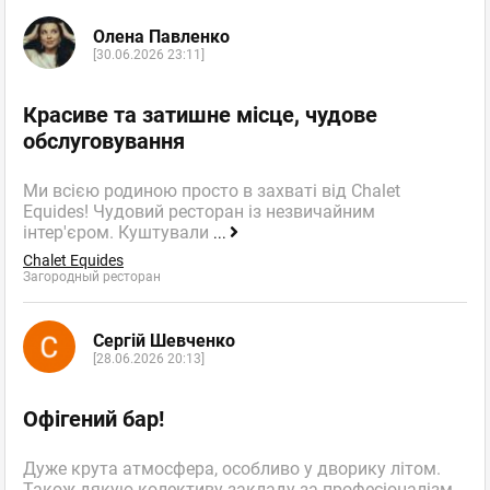
Олена Павленко
[30.06.2026 23:11]
Красиве та затишне місце, чудове
обслуговування
Ми всією родиною просто в захваті від Chalet
Equides! Чудовий ресторан із незвичайним
інтер'єром. Куштували
...
Chalet Equides
Загородный ресторан
Сергій Шевченко
[28.06.2026 20:13]
Офігений бар!
Дуже крута атмосфера, особливо у дворику літом.
Також дякую колективу закладу за професіоналізм