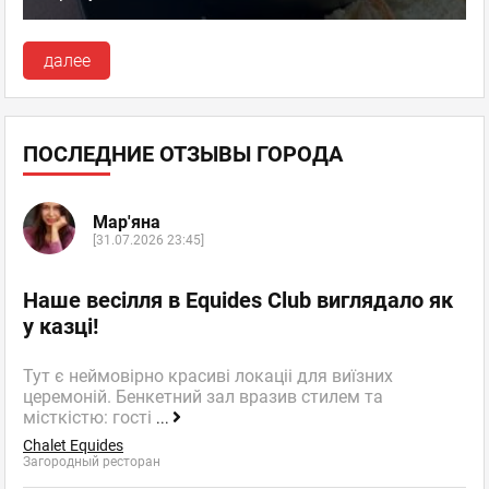
далее
ПОСЛЕДНИЕ ОТЗЫВЫ ГОРОДА
Мар'яна
[31.07.2026 23:45]
Наше весілля в Equides Club виглядало як
у казці!
Тут є неймовірно красиві локаціі для виїзних
церемоній. Бенкетний зал вразив стилем та
місткістю: гості
...
Chalet Equides
Загородный ресторан