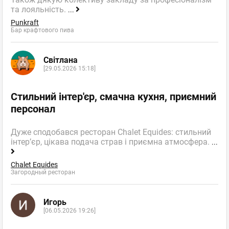
та лояльність.
...
Punkraft
Бар крафтового пива
Світлана
[29.05.2026 15:18]
Стильний інтер'єр, смачна кухня, приємний
персонал
Дуже сподобався ресторан Chalet Equides: стильний
інтер’єр, цікава подача страв і приємна атмосфера.
...
Chalet Equides
Загородный ресторан
Игорь
[06.05.2026 19:26]