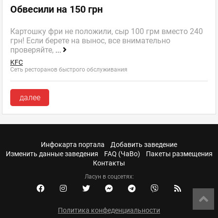
Обвесили на 150 грн
Картошку фри не положили, сыр 100 грм вместо 240
грн! Если берете на вынос, все внимательно
проверяйте,
...
KFC
Сеть ресторанов быстрого обслуживания
далее
Инфокарта портала
Добавить заведение
Изменить данные заведения
FAQ (ЧаВо)
Пакеты размещения
Контакты
Ласун в соцсетях:
Политика конфеденциальности