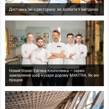
Доставка їжі з ресторану: як зробити її вигідною
Новий бізнес Євгена Клопотенка — сервіс
замовлення шеф-кухаря додому MAKITRA. Як він
працює