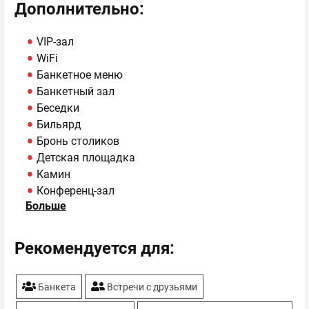
Дополнительно:
VIP-зал
WiFi
Банкетное меню
Банкетный зал
Беседки
Бильярд
Бронь столиков
Детская площадка
Камин
Конференц-зал
Больше
Летняя площадка
Настольные игры
Отель
Рекомендуется для:
Сауна, Баня
ТВ-плазмы
Банкета
Встречи с друзьями