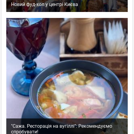
Новий фуд-хол у центрі Києва
"Сажа. Ресторація на вугіллі": Рекомендуємо
спробувати!