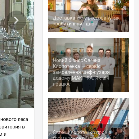
Доставка їжі з ресторану: як
зробити її вигідною
Новий бізнес Євгена
Клопотенка — сервіс
замовлення шеф-кухаря
додому MAKITRA. Як він
працює
снового леса
рритория в
Євген Клопотенко провів
м и
громадське обговорення