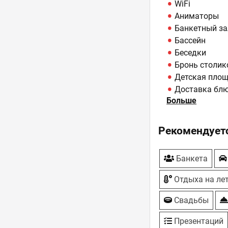
WiFi
Аниматоры
Банкетный за
Бассейн
Беседки
Бронь столик
Детская пло
Доставка бл
Больше
Камин
Конференц-за
Котеджи
Рекомендуетс
Лошади напр
Настольные 
Банкета
Отель
Парковка
Отдыха на ле
Рыбалка
Сауна, Баня -
Свадьбы
Собственная 
Презентаций
Спортплощад