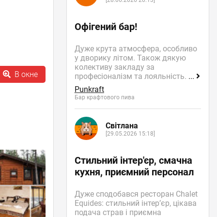
[28.06.2026 20:13]
Офігений бар!
Дуже крута атмосфера, особливо
у дворику літом. Також дякую
колективу закладу за
В окне
професіоналізм та лояльність.
...
Punkraft
Бар крафтового пива
Світлана
[29.05.2026 15:18]
Стильний інтер'єр, смачна
кухня, приємний персонал
Дуже сподобався ресторан Chalet
Equides: стильний інтер’єр, цікава
подача страв і приємна