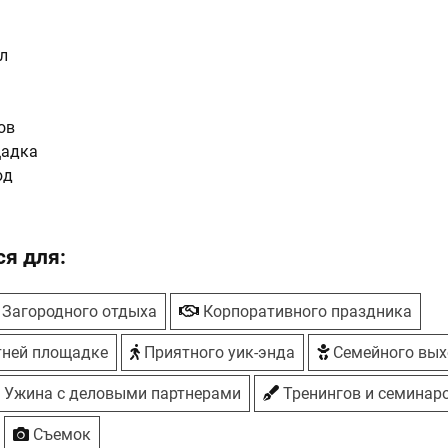
л
ов
щадка
юд
л
я для:
окат
игры
Загородного отдыха
Корпоративного праздника
тней площадке
Приятного уик-энда
Семейного вых
 7 бань мира
Ужина с деловыми партнерами
Тренингов и семинар
выпечка
Съемок
ки