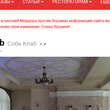
КАЗЫ
СТАТЬИ
РЕСТОРАТОРАМ
ЕЩ
й агрессией Мордора против Украины информация сайта вр
носим свои извинения. Слава Украине!
ub
Соби Клаб
кс