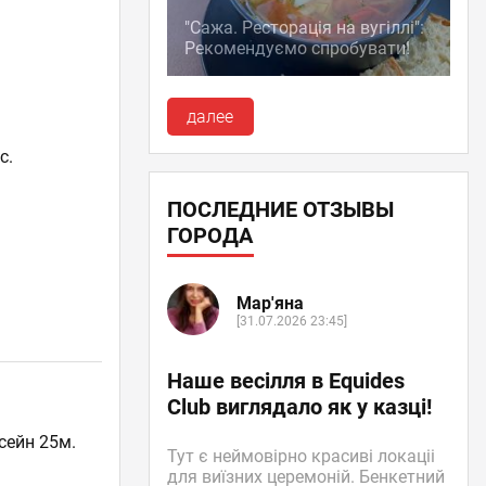
"Сажа. Ресторація на вугіллі":
Рекомендуємо спробувати!
далее
с.
ПОСЛЕДНИЕ ОТЗЫВЫ
ГОРОДА
Мар'яна
[31.07.2026 23:45]
Наше весілля в Equides
Club виглядало як у казці!
сейн 25м.
Тут є неймовірно красиві локаціі
для виїзних церемоній. Бенкетний