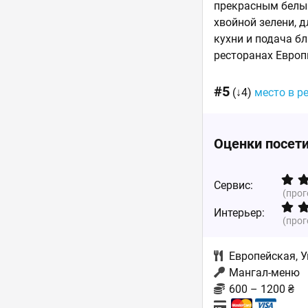
прекрасным белым
хвойной зелени, 
кухни и подача б
ресторанах Европ
#5
(↓4)
место в р
Оценки посет
Сервис:
(про
Интерьер:
(про
Европейская
,
У
Мангал-меню
600 – 1200 ₴