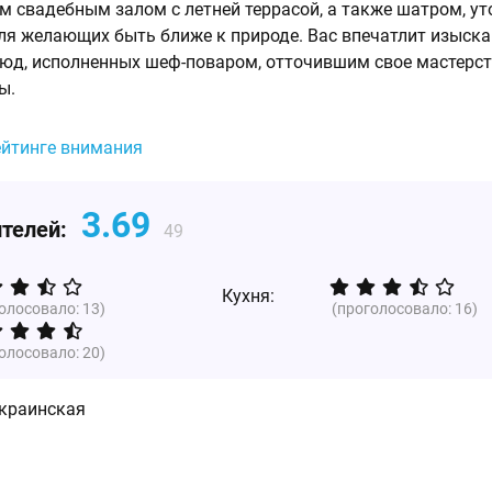
 свадебным залом с летней террасой, а также шатром, у
для желающих быть ближе к природе. Вас впечатлит изыск
люд, исполненных шеф-поваром, отточившим свое мастерст
ы.
ейтинге внимания
3.69
ителей:
49
Кухня:
голосовало:
13
)
(проголосовало:
16
)
голосовало:
20
)
краинская