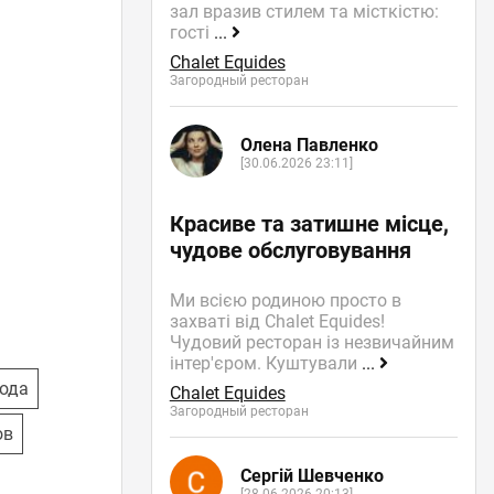
зал вразив стилем та місткістю:
гості
...
Chalet Equides
Загородный ресторан
Олена Павленко
[30.06.2026 23:11]
Красиве та затишне місце,
чудове обслуговування
Ми всією родиною просто в
захваті від Chalet Equides!
Чудовий ресторан із незвичайним
інтер'єром. Куштували
...
ода
Chalet Equides
Загородный ресторан
ов
Сергій Шевченко