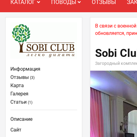
КАТАЛОГ
ПОВОДЫ
ОТЗЫВЫ
ЗА
В связи с военно
обновляется, при
Sobi Cl
Загородный компле
Информация
Отзывы
(3)
Карта
Галерея
Статьи
(1)
Описание
Сайт