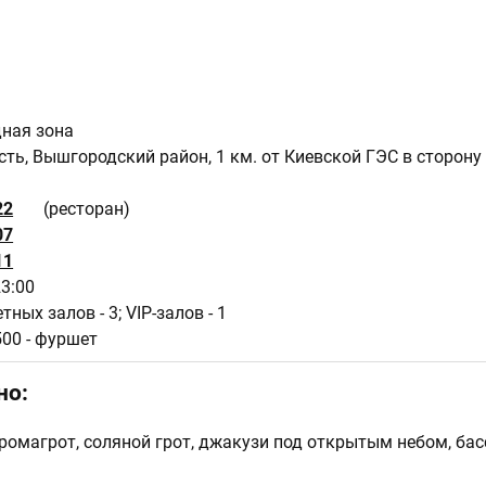
дная зона
ть, Вышгородский район, 1 км. от Киевской ГЭС в сторону 
22
(ресторан)
07
11
23:00
етных залов - 3; VIP-залов - 1
500 - фуршет
но:
аромагрот, соляной грот, джакузи под открытым небом, бас