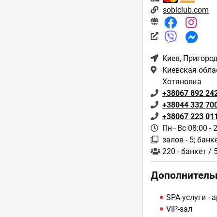
sobiclub.com
Киев
, Пригоро
Киевская облас
Хотяновка
+38067 892 24
+38044 332 70
+38067 223 01
Пн–Вс 08:00 - 
залов - 5; банк
220 - банкет / 
Дополнитель
SPA-услуги - 
VIP-зал