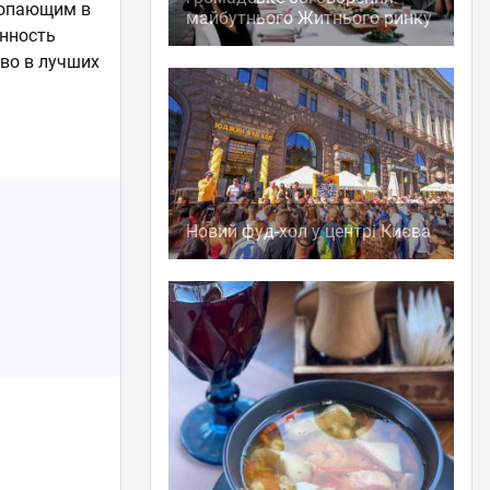
топающим в
майбутнього Житнього ринку
анность
во в лучших
Новий фуд-хол у центрі Києва