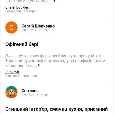
інтер'єром. Куштували
...
Chalet Equides
Загородный ресторан
Сергій Шевченко
[28.06.2026 20:13]
Офігений бар!
Дуже крута атмосфера, особливо у дворику літом.
Також дякую колективу закладу за професіоналізм
та лояльність.
...
Punkraft
Бар крафтового пива
Світлана
[29.05.2026 15:18]
Стильний інтер'єр, смачна кухня, приємний