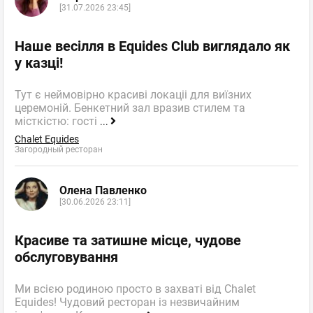
[31.07.2026 23:45]
Наше весілля в Equides Club виглядало як
у казці!
Тут є неймовірно красиві локаціі для виїзних
церемоній. Бенкетний зал вразив стилем та
місткістю: гості
...
Chalet Equides
Загородный ресторан
Олена Павленко
[30.06.2026 23:11]
Красиве та затишне місце, чудове
обслуговування
Ми всією родиною просто в захваті від Chalet
Equides! Чудовий ресторан із незвичайним