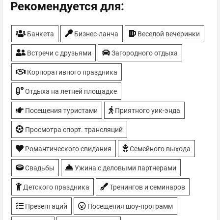
Детская игровая комната - Просторная
Рекомендуется для:
оснащенная детская игровая зона, работает с
10:00 до 22:00 ежедневно
Банкета
Бизнес-ланча
Веселой вечеринки
Детская площадка
Детские праздники
Встречи с друзьями
Загородного отдыха
Детский клуб - Admiral Kids Club
Детское меню
Корпоративного праздника
Живая музыка - на мероприятиях, по выходным
Отдыха на летней площадке
Завтраки - входят в стоимость проживания в
номере
Посещения туристами
Приятного уик-энда
Кальян
Просмотра спорт. трансляций
Камин
Конференц-зал
Романтического свидания
Семейного выхода
Концертная сцена
Котеджи - деревянные коттеджи Люкс (4
Свадьбы
Ужина с деловыми партнерами
номера), Сосновый дом с собственным двором с
Детского праздника
Тренингов и семинаров
небольшим садом, беседкой на 8-10 человек,
мангалом, джакузи на свежем воздухе и
Презентаций
Посещения шоу-программ
детскими качелями. Коттеджный городок