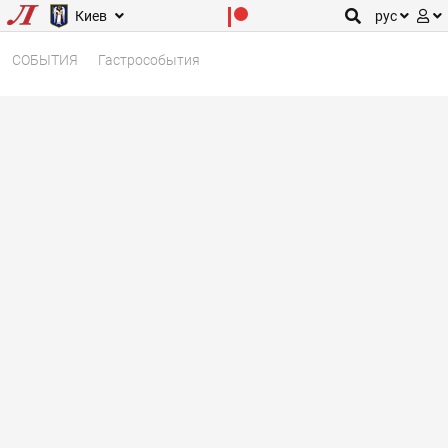
Киев
рус
СОБЫТИЯ
Гастрособытия