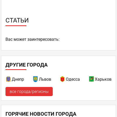
Спортплощадки
ТВ-плазмы
Торты под заказ
СТАТЬИ
Хоспер
Экологически чистые продукты
Ваc может заинтересовать:
ДРУГИЕ ГОРОДА
Днепр
Львов
Одесса
Харьков
все города/регионы
ГОРЯЧИЕ НОВОСТИ ГОРОДА