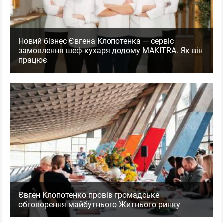
Новий бізнес Євгена Клопотенка — сервіс
замовлення шеф-кухаря додому MAKITRA. Як він
працює
Євген Клопотенко провів громадське
обговорення майбутнього Житнього ринку