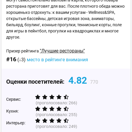
могут самостоятельно выловить карпа, которого повара
ресторана приготовят для вас. После плотного обеда можно
хорошенько отдохнуть: к вашим услугам - Wellness&SPA,
открытые бассейны, детская игровая зона, аниматоры,
бильярд, боулинг, конные прогулки, теннисные корты, поле
для игры в пейнтбол, прогулки на квадроциклах и многое
другое.
"Лучшие рестораны"
Призер рейтинга
#16
(↓3)
место в рейтинге внимания
4.82
Оценки посетителей:
770
Сервис:
(проголосовало:
266
)
Кухня:
(проголосовало:
255
)
Интерьер:
(проголосовало:
249
)