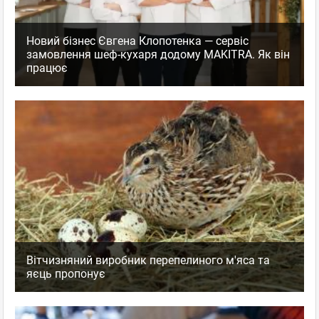
Новий бізнес Євгена Клопотенка — сервіс
замовлення шеф-кухаря додому MAKITRA. Як він
працює
Вітчизняний виробник перепелиного м'яса та
яєць пропонує