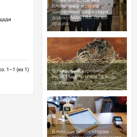
Новий бізнес Євгена
Клопотенка — сервіс
замовлення шеф-кухаря
додому MAKITRA. Як він
ощади
працює
з. 1–1 (из 1)
Вітчизняний виробник
перепелиного м'яса та яєць
пропонує
В помощь рестораторам -