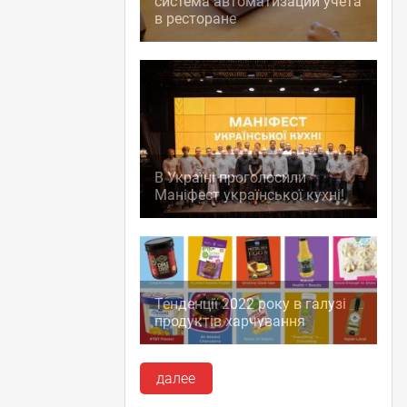
система автоматизации учета
в ресторане
В Україні проголосили
Маніфест української кухні!
Тенденції 2022 року в галузі
продуктів харчування
далее