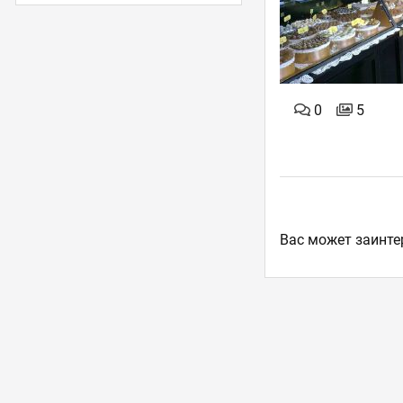
0
5
Ваc может заинте