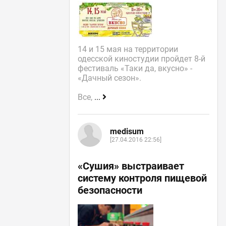
14 и 15 мая на территории
одесской киностудии пройдет 8-й
фестиваль «Таки да, вкусно» -
«Дачный сезон».
Все,
...
medisum
[27.04.2016 22:56]
«Сушия» выстраивает
систему контроля пищевой
безопасности