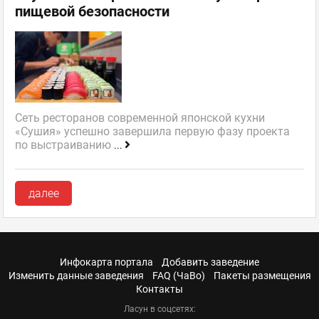
пищевой безопасности
Сеть ресторанов современной японской кухни
«Сушия» успешно завершила первую фазу проекта
по выстраиванию
...
далее
Инфокарта портала
Добавить заведение
Изменить данные заведения
FAQ (ЧаВо)
Пакеты размещения
Контакты
Ласун в соцсетях: