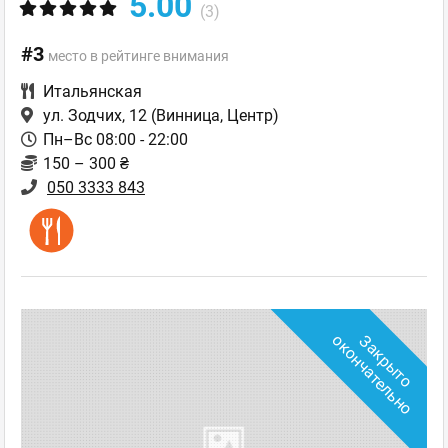
5.00
(3)
#3
место в рейтинге внимания
Итальянская
ул. Зодчих, 12
(Винница, Центр)
Пн–Вс 08:00 - 22:00
150 – 300 ₴
050 3333 843
о
З
а
к
р
ы
т
о
о
к
о
н
ч
а
т
е
л
ь
н