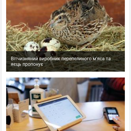
Вітчизняний виробник перепелиного м'яса та
яєць пропонує