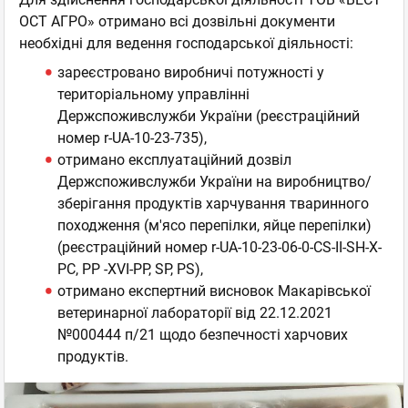
ОСТ АГРО» отримано всі дозвільні документи
необхідні для ведення господарської діяльності:
зареєстровано виробничі потужності у
територіальному управлінні
Держспоживслужби України (реєстраційний
номер r-UA-10-23-735),
отримано експлуатаційний дозвіл
Держспоживслужби України на виробництво/
зберігання продуктів харчування тваринного
походження (м'ясо перепілки, яйце перепілки)
(реєстраційний номер r-UA-10-23-06-0-СS-II-SH-X-
PC, PP -XVI-PP, SP, PS),
отримано експертний висновок Макарівської
ветеринарної лабораторії від 22.12.2021
№000444 п/21 щодо безпечності харчових
продуктів.