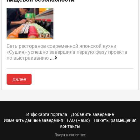
Сеть ресторанов современной японской кухни
«Сушия» успешно завершила первую фазу проекта
по выстраиванию
...
далее
Инфокарта портала
Добавить заведение
Изменить данные заведения
FAQ (ЧаВо)
Пакеты размещения
Контакты
Ласун в соцсетях: