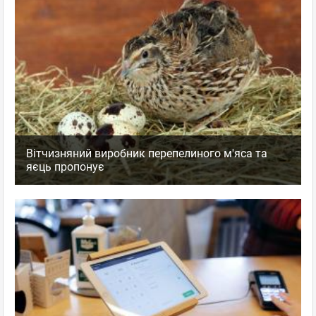
Вітчизняний виробник перепелиного м'яса та
яєць пропонує