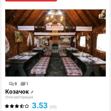
8
1
Козачок
Этно-ресторация
3.53
(68)