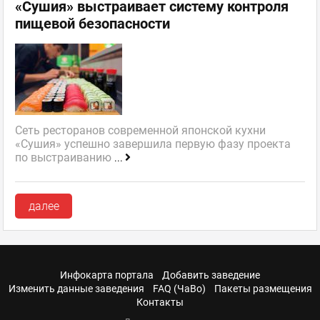
«Сушия» выстраивает систему контроля
пищевой безопасности
Сеть ресторанов современной японской кухни
«Сушия» успешно завершила первую фазу проекта
по выстраиванию
...
далее
Инфокарта портала
Добавить заведение
Изменить данные заведения
FAQ (ЧаВо)
Пакеты размещения
Контакты