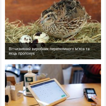
Вітчизняний виробник перепелиного м'яса та
яєць пропонує