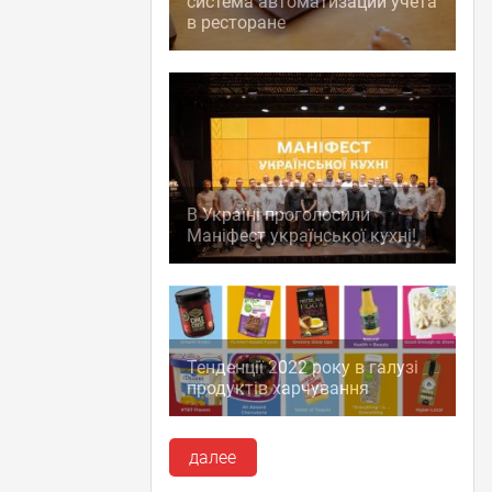
система автоматизации учета
в ресторане
В Україні проголосили
Маніфест української кухні!
Тенденції 2022 року в галузі
продуктів харчування
далее