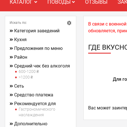
КАТАЛОГ
ПОВОДЫ
ОТЗЫВЫ
ЗА
Искать по:
В связи с военно
Категория заведений
обновляется, при
Кухня
ГДЕ ВКУСН
Предложения по меню
Район
Средний чек без алкоголя
600-1200 ₴
>1200 ₴
Для г
Сеть
Средство платежа
Рекомендуется для
Ваc может заинте
Гастрономического
наслаждения
Дополнительно