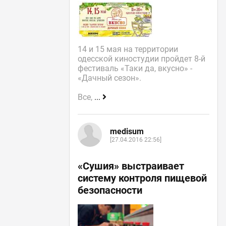
14 и 15 мая на территории
одесской киностудии пройдет 8-й
фестиваль «Таки да, вкусно» -
«Дачный сезон».
Все,
...
medisum
[27.04.2016 22:56]
«Сушия» выстраивает
систему контроля пищевой
безопасности