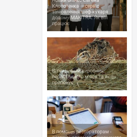
Новий бізнес Євгена
Клопотенка — сервіс
замовлення шеф-кухаря
додому MAKITRA. Як він
працює
Вітчизняний виробник
перепелиного м'яса та яєць
пропонує
В помощь рестораторам -