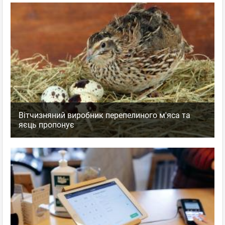
Вітчизняний виробник перепелиного м'яса та
яєць пропонує