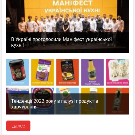
В Україні проголосили Маніфест української
кухні!
Тенденції 2022 року в галузі продуктів
харчування
далее