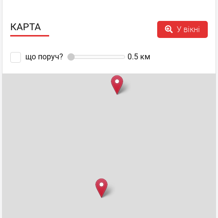
КАРТА
У вікні
що поруч?
0.5
км