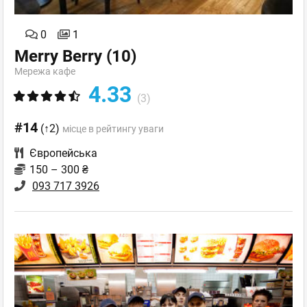
0
1
Merry Berry
(10)
Мережа кафе
4.33
(3)
#14
(↑2)
місце в рейтингу уваги
Європейська
150 – 300 ₴
093 717 3926