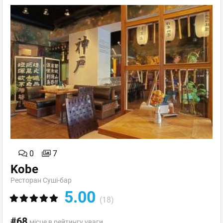
0
7
Kobe
Ресторан Суші-бар
5.00
(18)
#68
місце в рейтингу уваги