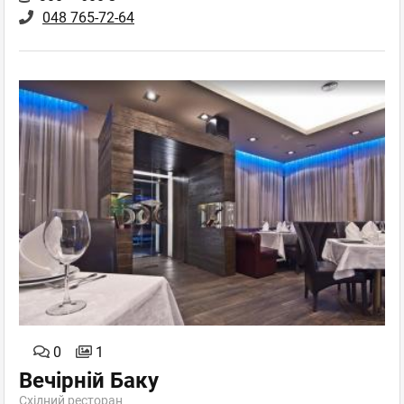
048 765-72-64
0
1
Вечірній Баку
Східний ресторан