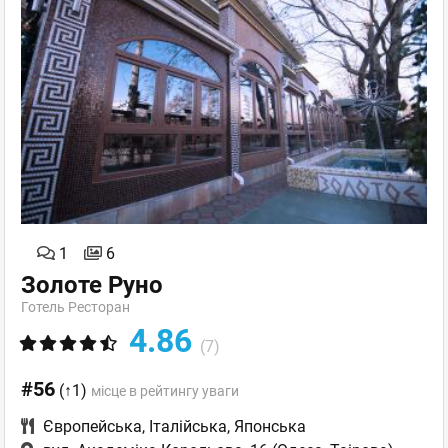
1
6
Золоте Руно
Готель Ресторан
4.86
(7)
#56
(↑1)
місце в рейтингу уваги
Європейська
,
Італійська
,
Японська