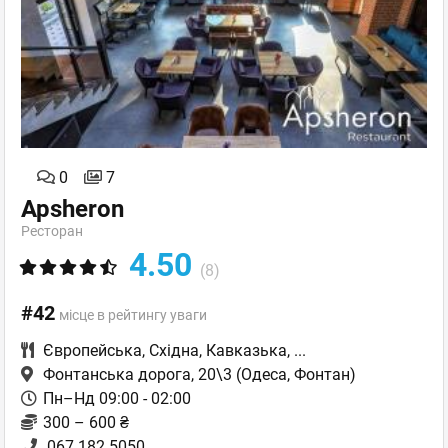
0
7
Apsheron
Ресторан
4.50
(8)
#42
місце в рейтингу уваги
Європейська
,
Східна
,
Кавказька
,
...
Фонтанська дорога, 20\3
(Одеса, Фонтан)
Пн–Нд 09:00 - 02:00
300 – 600 ₴
067 182 5050