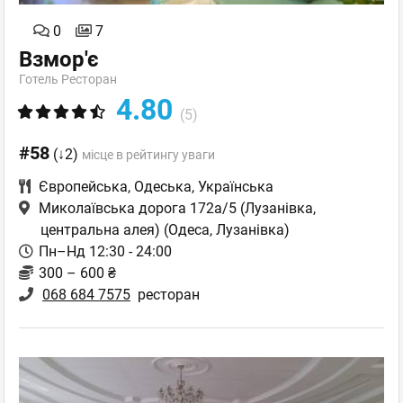
0
7
Взмор'є
Готель Ресторан
4.80
(5)
#58
(↓2)
місце в рейтингу уваги
Європейська
,
Одеська
,
Українська
Миколаївська дорога 172а/5 (Лузанівка,
центральна алея)
(Одеса, Лузанівка)
Пн–Нд 12:30 - 24:00
300 – 600 ₴
068 684 7575
ресторан