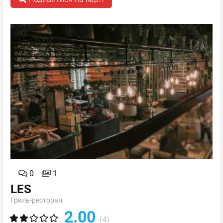
0
1
LES
Гриль-ресторан
2.00
(4)