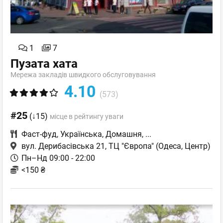
1
7
Пузата хата
Мережа закладів швидкого обслуговування
4.10
(573)
#25
(↓15)
місце в рейтингу уваги
Фаст-фуд
,
Українська
,
Домашня
,
...
вул. Дерибасівська 21, ТЦ "Європа"
(Одеса, Центр)
Пн–Нд 09:00 - 22:00
<150 ₴