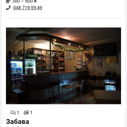
300 – 600 ₴
048 719-59-49
1
1
Забава