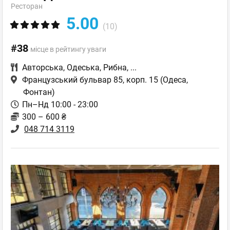
Ресторан
5.00
(10)
#38
місце в рейтингу уваги
Авторська
,
Одеська
,
Рибна
,
...
Французський бульвар 85, корп. 15
(Одеса,
Фонтан)
Пн–Нд 10:00 - 23:00
300 – 600 ₴
048 714 3119