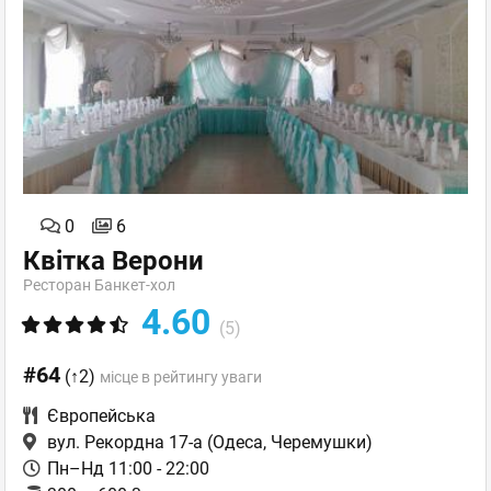
0
6
Квітка Верони
Ресторан Банкет-хол
4.60
(5)
#64
(↑2)
місце в рейтингу уваги
Європейська
вул. Рекордна 17-а
(Одеса, Черемушки)
Пн–Нд 11:00 - 22:00