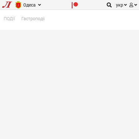
Одеса
укр
ПОДІЇ
Гастроподії