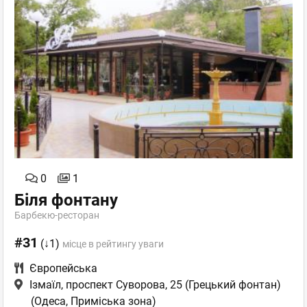
0
1
Біля фонтану
Барбекю-ресторан
#31
(↓1)
місце в рейтингу уваги
Європейська
Ізмаїл, проспект Суворова, 25 (Грецький фонтан)
(Одеса, Приміська зона)