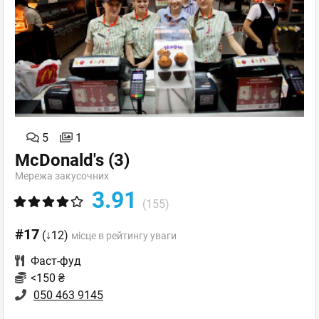
5
1
McDonald's
(3)
Мережа закусочних
3.91
(155)
#17
(↓12)
місце в рейтингу уваги
Фаст-фуд
<150 ₴
050 463 9145