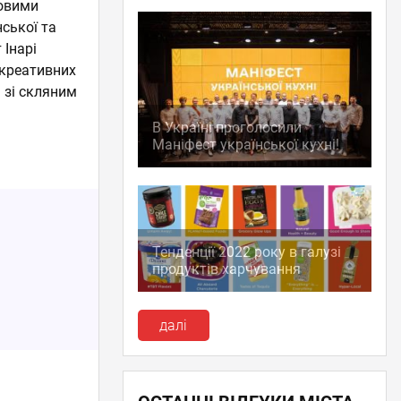
довими
ської та
 Інарі
 креативних
і зі скляним
В Україні проголосили
Маніфест української кухні!
Тенденції 2022 року в галузі
продуктів харчування
далі