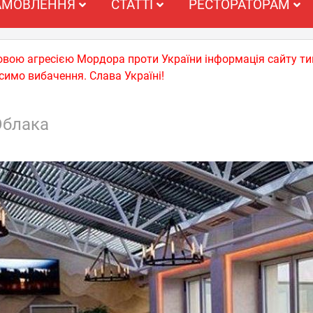
АМОВЛЕННЯ
СТАТТІ
РЕСТОРАТОРАМ
ьковою агресією Мордора проти України інформація сайту т
симо вибачення. Слава Україні!
Облака