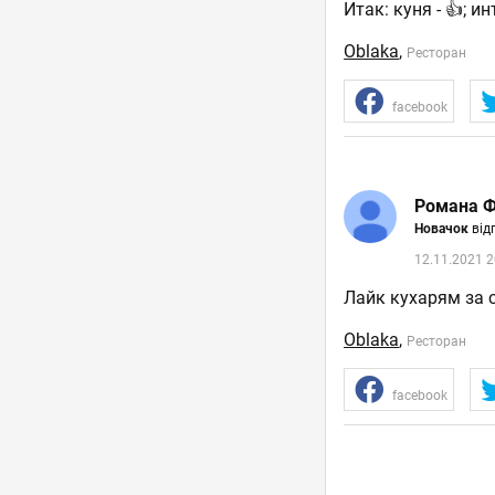
Итак: куня - 👍; и
Oblaka
,
Ресторан
facebook
Романа Ф
Новачок
від
12.11.2021 2
Лайк кухарям за 
Oblaka
,
Ресторан
facebook