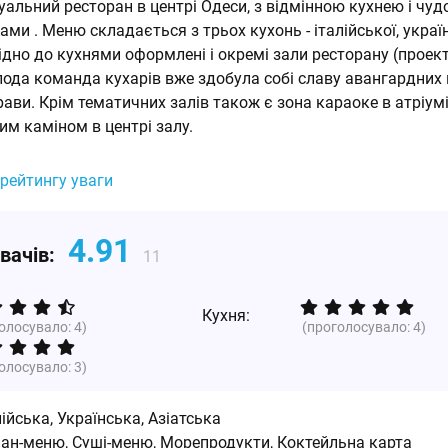
альний ресторан в центрі Одеси, з відмінною кухнею і чу
и . Меню складається з трьох кухонь - італійської, україн
відно до кухнями оформлені і окремі зали ресторану (проект
лода команда кухарів вже здобула собі славу авангардних
рави. Крім тематичних залів також є зона караоке в атріум
м каміном в центрі залу.
 рейтингу уваги
4.91
увачів:
11
Кухня:
голосувало:
4
)
(проголосувало:
4
)
голосувало:
3
)
лійська
,
Українська
,
Азіатська
пан-меню, Суші-меню, Морепродукти, Коктейльна карта