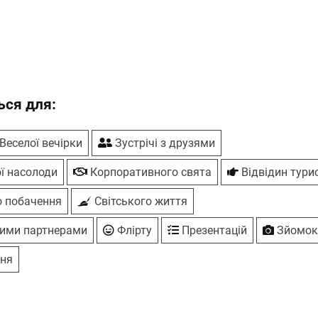
вид
ся для:
Веселої вечірки
Зустрічі з друзями
ї насолоди
Корпоративного свята
Відвідин тури
 побачення
Світського життя
вими партнерами
Флірту
Презентацій
Зйомо
ня