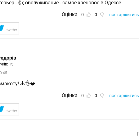
нтерьер - 👍; обслуживание - самое хреновое в Одессе.
Оцінка
0
0
поскаржитись
twitter
едорів
гуків: 15
0:45
смакоту! 🍝👌❤️
Оцінка
0
0
поскаржитись
twitter