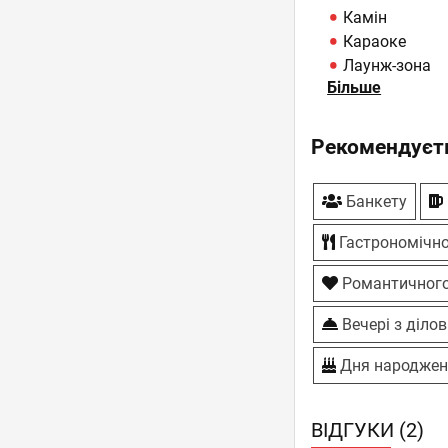
Камін
Караоке
Лаунж-зона
Більше
Панорамний 
Паркування
ТБ-плазми
Рекомендуєть
Банкету
Гастрономічно
Романтичного
Вечері з діло
Дня народжен
ВІДГУКИ (2)