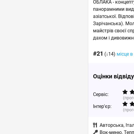
ОБЛАКА - концепту
панорамними видам
азіатської. Відпо
Зарічанська). Мо
майстрів своєї сп
дахом і дивовижни
#21
(↓14)
місце в
Оцінки відвід
Сервіс:
(про
Інтер'єр:
(про
Авторська
,
Іта
Вок-меню, Теп