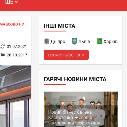
ЩЕ
имчасово не
ІНШІ МІСТА
Дніпро
Львів
Харків
31.07.2021
всі міста/регіони
28.10.2017
ГАРЯЧІ НОВИНИ МІСТА
Новий бізнес Євгена
Клопотенка — сервіс
замовлення шеф-кухаря