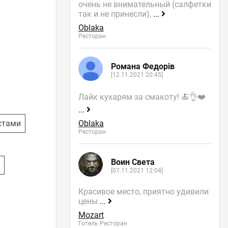
очень не внимательный (салфетки
так и не принесли),
...
Oblaka
Ресторан
Романа Федорів
[12.11.2021 20:45]
Лайк кухарям за смакоту! 🍝👌❤️
...
стами
Oblaka
Ресторан
Воин Света
к
[07.11.2021 12:04]
Красивое место, приятно удивили
цены
...
Mozart
Готель Ресторан