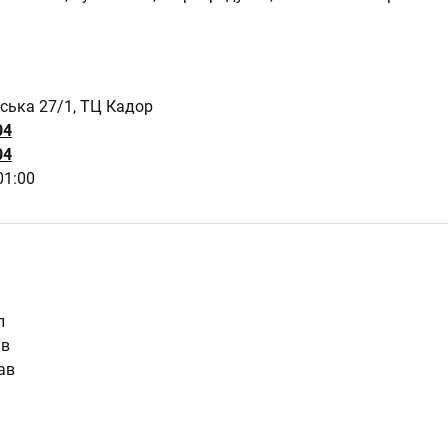
ська 27/1, ТЦ Кадор
04
04
01:00
л
ів
ав