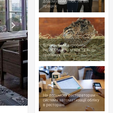
додому MAKITRA. Як він
працює
Вітчизняний виробник
перепелиного м'яса та яєць
пропонує
На допомогу рестораторам -
система автоматизації обліку
в ресторані