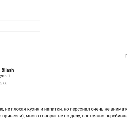
 Bilash
уків: 1
3:55
е, не плохая кухня и напитки, но персонал очень не внима
е принесли), много говорит не по делу, постоянно перебивае