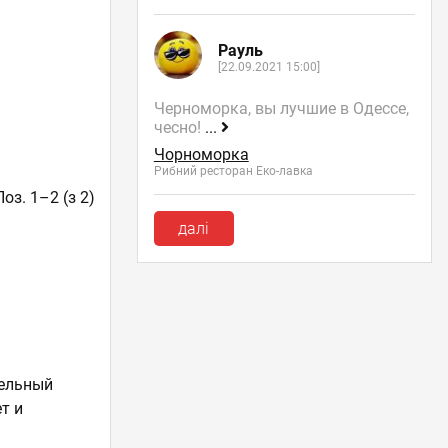
Рауль
[22.09.2021 15:00]
Черноморка, вы лучшие в Одессе,
чесно!
...
Чорноморка
Рибний ресторан Еко-лавка
Поз. 1–2 (з 2)
далі
тельный
т и