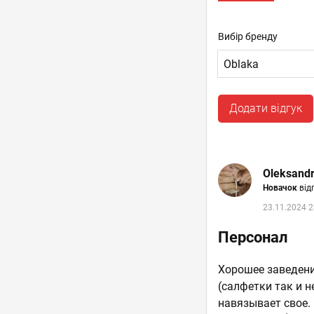
Вибір бренду
Додати відгук
Oleksandr
Новачок
відг
23.11.2024 2
Персонал
Хорошее заведени
(салфетки так и н
навязывает свое.