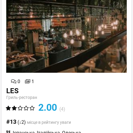
0
1
LES
Гриль-ресторан
2.00
(4)
#13
(↓2)
місце в рейтингу уваги
Іспанська
,
Італійська
,
Одеська
,
...