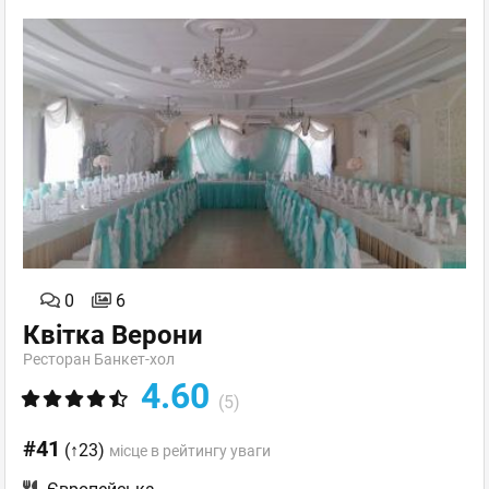
0
6
Квітка Верони
Ресторан Банкет-хол
4.60
(5)
#41
(↑23)
місце в рейтингу уваги