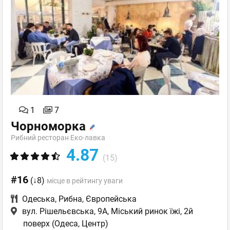
1
7
Чорноморка
Рибний ресторан Еко-лавка
4.87
(15)
#16
(↓8)
місце в рейтингу уваги
Одеська
,
Рибна
,
Європейська
вул. Рішельєвська, 9А, Міський ринок їжі, 2й
поверх
(Одеса, Центр)