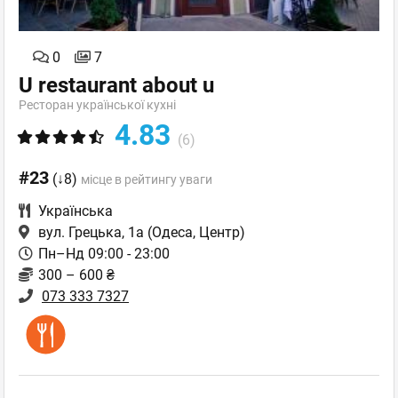
0
7
U restaurant about u
Ресторан української кухні
4.83
(6)
#23
(↓8)
місце в рейтингу уваги
Українська
вул. Грецька, 1а
(Одеса, Центр)
Пн–Нд 09:00 - 23:00
300 – 600 ₴
073 333 7327