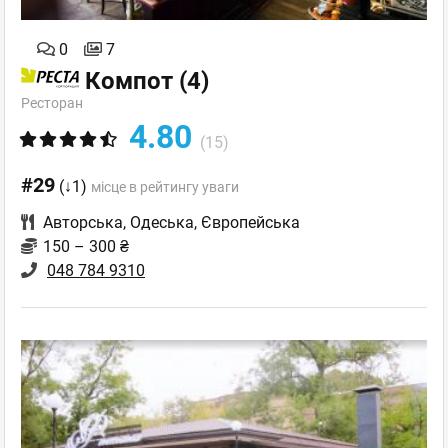
0
7
Компот
(4)
Ресторан
4.80
(15)
#29
(↓1)
місце в рейтингу уваги
Авторська
,
Одеська
,
Європейська
150 – 300 ₴
048 784 9310