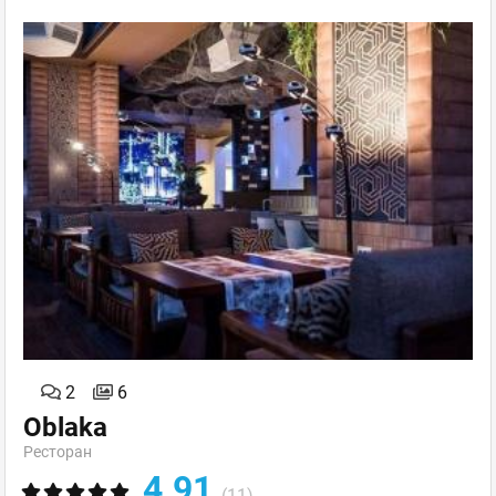
2
6
Oblaka
Ресторан
4.91
(11)