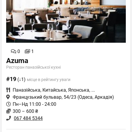
0
1
Azuma
Ресторан паназійської кухні
#19
(↓1)
місце в рейтингу уваги
Паназійська
,
Китайська
,
Японська
,
...
Французький бульвар, 54/23
(Одеса, Аркадія)
Пн–Нд 11:00 - 24:00
300 – 600 ₴
067 484 5344