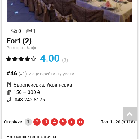
0
1
Fort
(2)
Ресторан Кафе
4.00
(3)
#46
(↓1)
місце в рейтингу уваги
Європейська
,
Українська
150 – 300 ₴
048 242 8175
1
2
3
4
5
Сторінки:
Поз. 1–20 (з 118)
Вас може зацікавити: