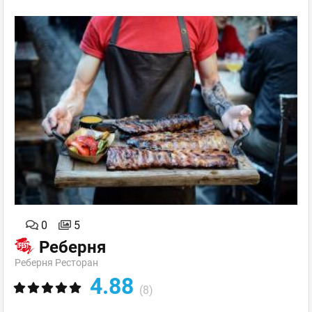
0
5
Реберня
Реберня Ресторан
4.88
(8)