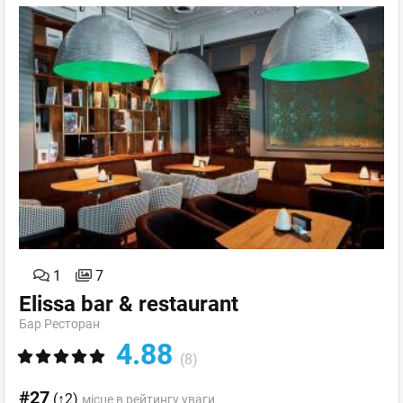
1
7
Elissa bar & restaurant
Бар Ресторан
4.88
(8)
#27
(↑2)
місце в рейтингу уваги