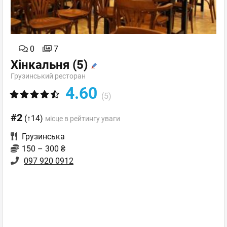
0
7
Хінкальня
(5)
Грузинський ресторан
4.60
(5)
#2
(↑14)
місце в рейтингу уваги
Грузинська
150 – 300 ₴
097 920 0912