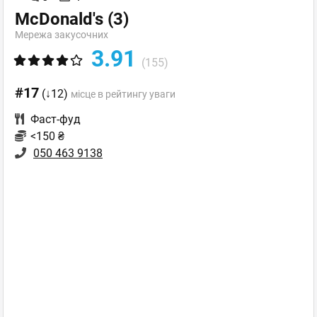
McDonald's
(3)
Мережа закусочних
3.91
(155)
#17
(↓12)
місце в рейтингу уваги
Фаст-фуд
<150 ₴
050 463 9138