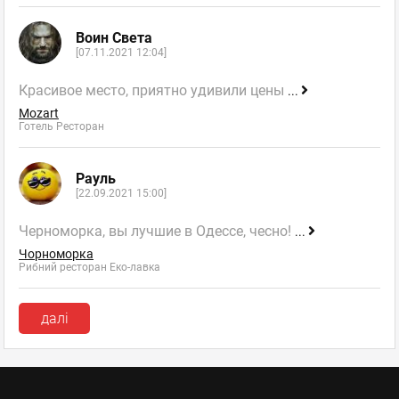
Воин Света
[07.11.2021 12:04]
Красивое место, приятно удивили цены
...
Mozart
Готель Ресторан
Рауль
[22.09.2021 15:00]
Черноморка, вы лучшие в Одессе, чесно!
...
Чорноморка
Рибний ресторан Еко-лавка
далі