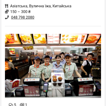
Азіатська
,
Вулична їжа
,
Китайська
150 – 300 ₴
048 798 2080
5
1