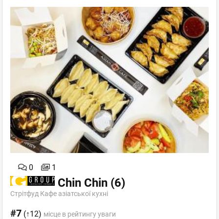
0
1
Chin Chin
(6)
Стрітфуд Кафе азіатської кухні
#7
(↑12)
місце в рейтингу уваги