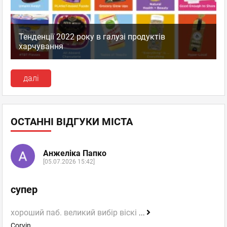
Тенденції 2022 року в галузі продуктів
харчування
далі
ОСТАННІ ВІДГУКИ МІСТА
Анжеліка Папко
[05.07.2026 15:42]
супер
хороший паб. великий вибір віскі
...
Corvin